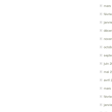
mars
févri
janvi
déce
nove
octob
sept
juin 
mai 
avril
mars
févri
janvi