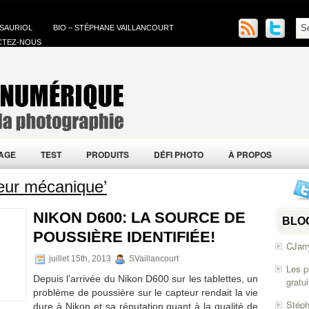
 SAURIOL
BIO – STÉPHANE VAILLANCOURT
CTEZ-NOUS
AGE
TEST
PRODUITS
DÉFI PHOTO
À PROPOS
eur mécanique’
NIKON D600: LA SOURCE DE
BLO
POUSSIÈRE IDENTIFIÉE!
CJarr
juillet 15th, 2013
SVaillancourt
Les p
Depuis l’arrivée du Nikon D600 sur les tablettes, un
gratu
problème de poussière sur le capteur rendait la vie
Stéph
dure à Nikon et sa réputation quant à la qualité de