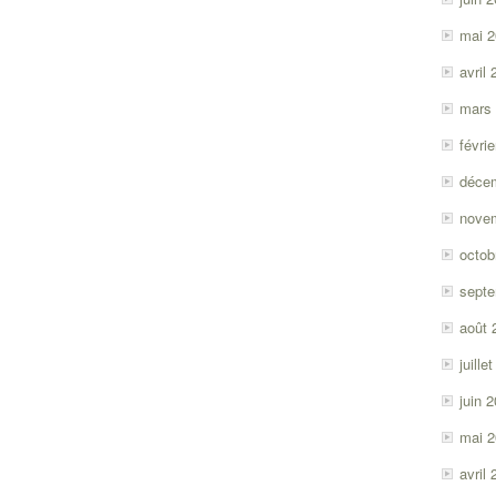
mai 
avril
mars
févri
déce
nove
octob
sept
août 
juille
juin 
mai 
avril