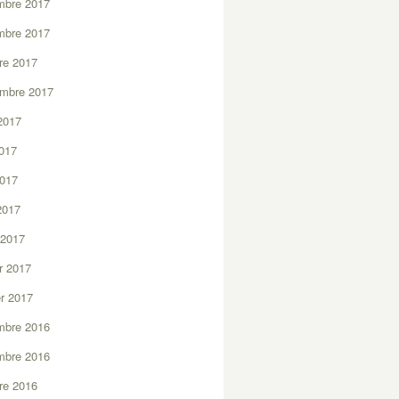
mbre 2017
mbre 2017
re 2017
embre 2017
2017
2017
2017
 2017
 2017
er 2017
er 2017
mbre 2016
mbre 2016
re 2016