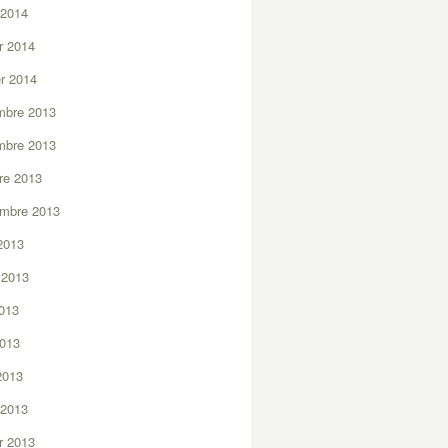
 2014
er 2014
er 2014
mbre 2013
mbre 2013
re 2013
embre 2013
2013
t 2013
2013
2013
 2013
 2013
er 2013