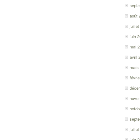
sept
août 
juille
juin 
mai 
avril
mars
févri
déce
nove
octob
sept
juille
juin 