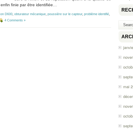
enfin finie par être identifiée…
REC
kon D600
,
obturateur mécanique
,
poussière sur le capteur
,
problème identifié
,
4 Comments »
ARC
janvi
nove
octob
sept
mai 
déce
nove
octob
sept