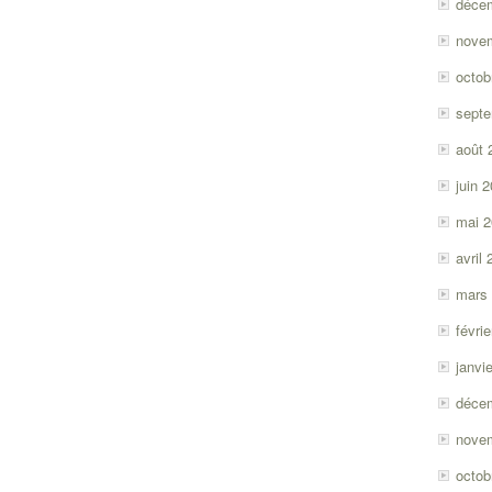
déce
nove
octob
sept
août 
juin 
mai 
avril
mars
févri
janvi
déce
nove
octob