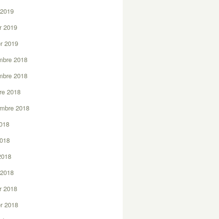
 2019
er 2019
er 2019
mbre 2018
mbre 2018
re 2018
embre 2018
2018
2018
 2018
 2018
er 2018
er 2018