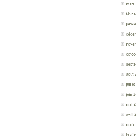
mars
févri
janvi
déce
nove
octob
sept
août 
juille
juin 
mai 
avril
mars
févri