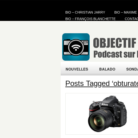
BIO – CHRISTIAN JARRY
BIO – MAXIME
BIO – FRANÇOIS BLANCHETTE
CONTA
NOUVELLES
BALADO
SOND
Posts Tagged ‘obturat