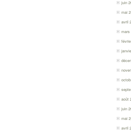
juin 
mai 
avril
mars
févri
janvi
déce
nove
octob
sept
août 
juin 
mai 
avril