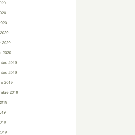
2020
2020
 2020
 2020
er 2020
er 2020
mbre 2019
mbre 2019
re 2019
embre 2019
2019
2019
2019
 2019