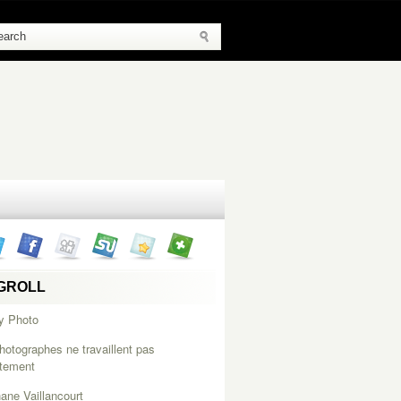
GROLL
y Photo
hotographes ne travaillent pas
itement
ane Vaillancourt