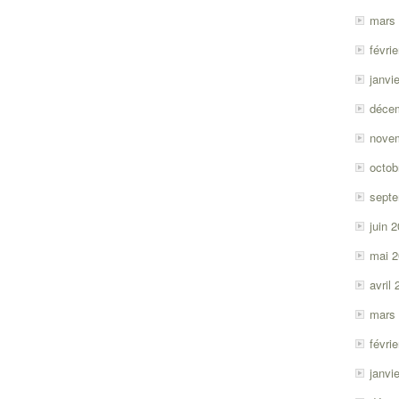
mars
févri
janvi
déce
nove
octob
sept
juin 
mai 
avril
mars
févri
janvi