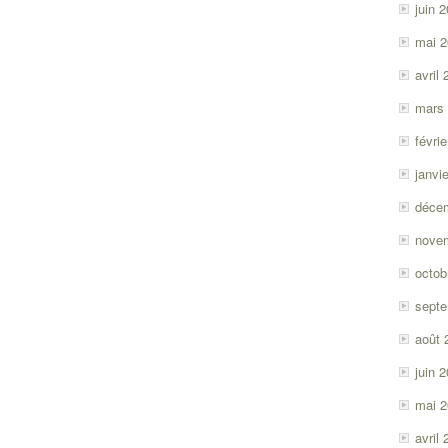
juin 
mai 
avril
mars
févri
janvi
déce
nove
octob
sept
août 
juin 
mai 
avril