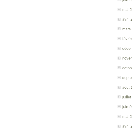
mai 
avril
mars
févri
déce
nove
octob
sept
août 
juille
juin 
mai 
avril