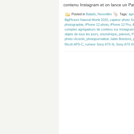
contenu Instagram et on lance un Pa
Posted in
Balado
,
Nouvelles
Tags:
agr
BigPicture Natural World 2020
,
capteur photo S
photographie
,
iPhone 12 photo
,
iPhone 12 Pro
,
i
comptes agrégateurs de contenu sur Instagram
objets de tous les jours
,
onumérique
,
patreon
,
P
photo récente
,
photojournaliste Jabin Botsford
,
Ricoh APS-C
,
rumeur Sony A7S III
,
Sony A7S III