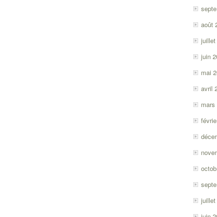
sept
août 
juille
juin 
mai 
avril
mars
févri
déce
nove
octob
sept
juille
juin 