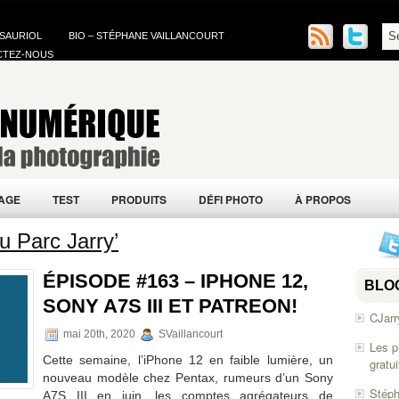
 SAURIOL
BIO – STÉPHANE VAILLANCOURT
CTEZ-NOUS
AGE
TEST
PRODUITS
DÉFI PHOTO
À PROPOS
u Parc Jarry’
ÉPISODE #163 – IPHONE 12,
BLO
SONY A7S III ET PATREON!
CJarr
mai 20th, 2020
SVaillancourt
Les p
Cette semaine, l’iPhone 12 en faible lumière, un
gratu
nouveau modèle chez Pentax, rumeurs d’un Sony
Stéph
A7S III en juin, les comptes agrégateurs de