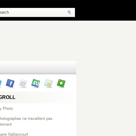
GROLL
y Photo
hotographes ne travaillent pas
itement
ane Vaillancourt