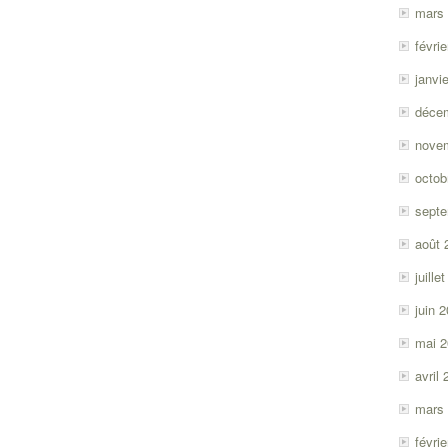
mars
févri
janvi
déce
nove
octob
sept
août 
juille
juin 
mai 
avril
mars
févri