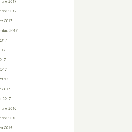
mbre 2017
mbre 2017
re 2017
embre 2017
2017
2017
2017
 2017
 2017
er 2017
er 2017
mbre 2016
mbre 2016
re 2016