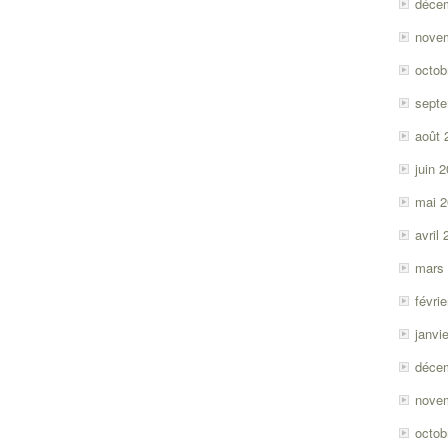
déce
nove
octob
sept
août 
juin 
mai 
avril
mars
févri
janvi
déce
nove
octob