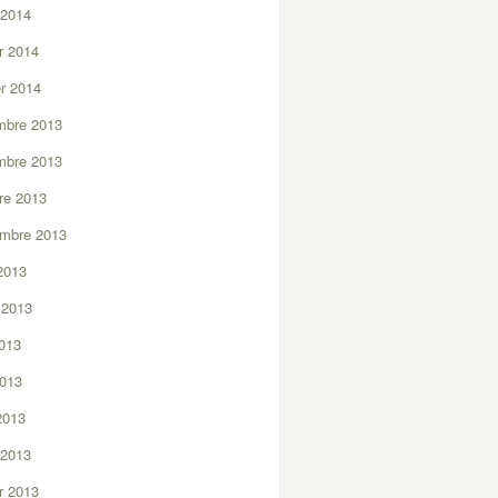
 2014
er 2014
er 2014
mbre 2013
mbre 2013
re 2013
embre 2013
2013
t 2013
2013
2013
 2013
 2013
er 2013