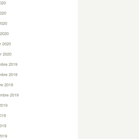
2020
2020
 2020
 2020
er 2020
er 2020
mbre 2019
mbre 2019
re 2019
embre 2019
2019
2019
2019
 2019