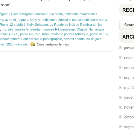
treon!
REC
égateurs sur Instagram
,
balado sur la photo
,
bâtiments abandonnés
,
ony avec AI
,
capteur Sony AI
,
défi photo
,
émission en baladodiffusion sur la
Phone 12 stabilisé
,
Kelly Schuster
,
La Ronde de Nuit de Rembrandt
,
les
,
murales
,
musée Amsterdam
,
musée Rikjsmuseum
,
Objectif Numérique
,
entax APS-C
,
photo au Parc Jarry
,
photo de portrait artistique
,
photo de rue
,
ARC
podcast photo
,
Podcast sur la photographie
,
portrait chanteuse de jazz
,
sur
 juin 2020
,
webradio
Commentaires fermés
janvi
Épisode
#163
nove
–
iPhone
octob
12,
Sony
sept
A7S
III
mai 
et
Patreon!
déce
nove
octob
sept