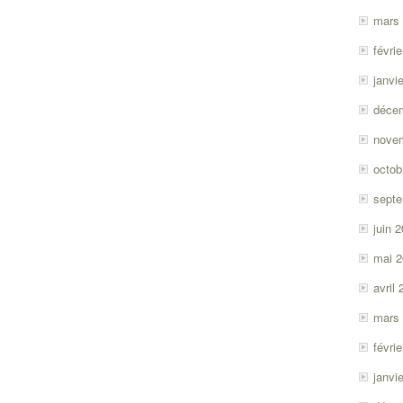
mars
févri
janvi
déce
nove
octob
sept
juin 
mai 
avril
mars
févri
janvi