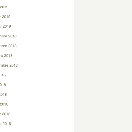
 2019
er 2019
er 2019
mbre 2018
mbre 2018
re 2018
embre 2018
2018
2018
 2018
 2018
er 2018
er 2018