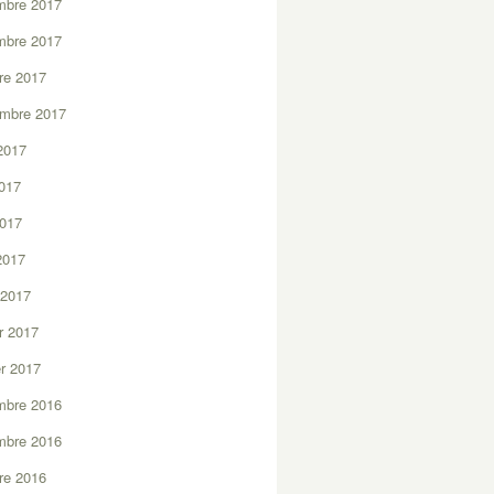
mbre 2017
mbre 2017
re 2017
embre 2017
2017
2017
2017
 2017
 2017
er 2017
er 2017
mbre 2016
mbre 2016
re 2016