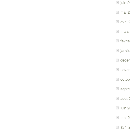
juin 
mai 
avril
mars
févri
janvi
déce
nove
octob
sept
août 
juin 
mai 
avril