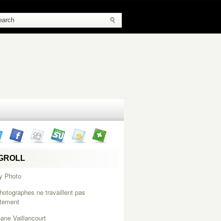
GROLL
y Photo
hotographes ne travaillent pas
itement
ane Vaillancourt