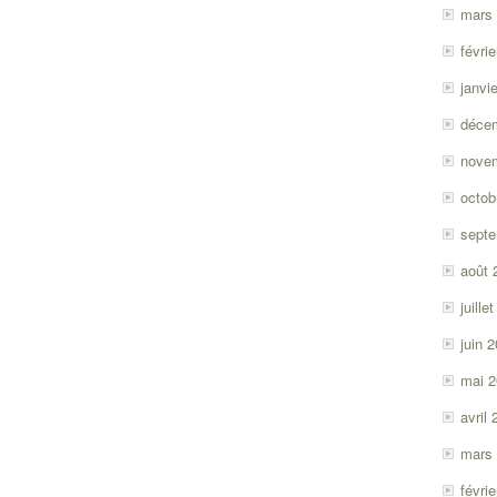
mars
févri
janvi
déce
nove
octob
sept
août 
juille
juin 
mai 
avril
mars
févri