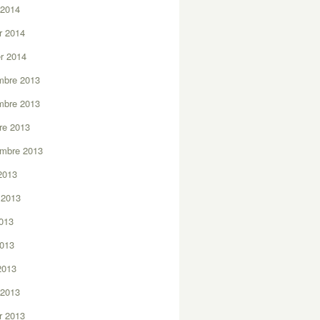
 2014
er 2014
er 2014
mbre 2013
mbre 2013
re 2013
embre 2013
2013
t 2013
2013
2013
 2013
 2013
er 2013