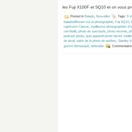
les Fuji X100F et SQ10 et on vous pré
Posted in
Balado
,
Nouvelles
Tags:
9 st
baladodiffusion sur la photographie
,
Fuji SQ10
,
Lightroom Classic
,
meilleures photographies d'
ciel étoilé
,
photo de spectacle
,
photo récente
,
ph
podcast photo
,
quel appareil photo fait les meil
de laval
,
salon de la photo de québec
,
Stanley K
guerre démasqué
,
webradio
Commentaire