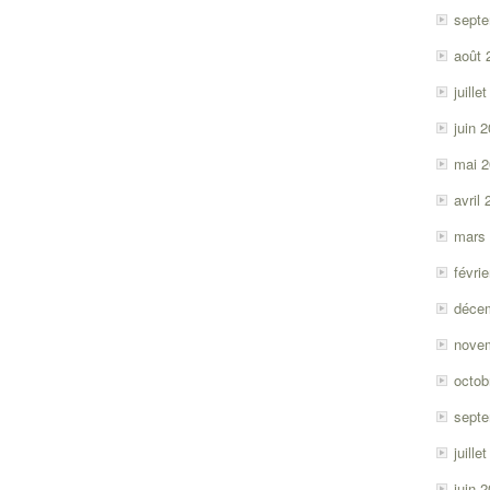
sept
août 
juille
juin 
mai 
avril
mars
févri
déce
nove
octob
sept
juille
juin 