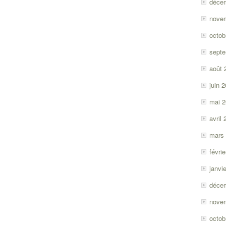
déce
nove
octob
sept
août 
juin 
mai 
avril
mars
févri
janvi
déce
nove
octob