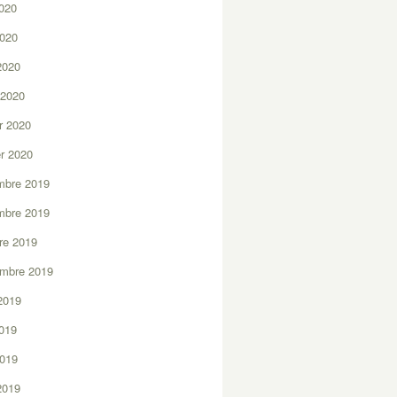
2020
2020
 2020
 2020
er 2020
er 2020
mbre 2019
mbre 2019
re 2019
embre 2019
2019
2019
2019
 2019