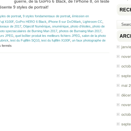
guerre, de la GoPro 6 Black, de l’iPhone 8, on teste
sente 9 styles de portrait!
REC
yles de portrait
,
9 styles fondamentaux de portrait
,
émission en
Fuji X100F
,
GoPro HERO 6 Black
,
iPhone 8 sur DxOMark
,
Lightroom CC
,
oiseaux de 2017
,
Objectif Numérique
,
onumérique
,
photo d'étoiles
,
photo de
oto spectaculaires de Burning Man 2017
,
photos de Burnaing Man 2017
,
ARC
leurs JPEG
,
quel boîtier produit les meilleurs fichiers JPEG
,
salon de la photo
ubrick
,
test du Fujifilm SQ10
,
test du fujifilm X100F
,
un faux photographe de
sur
s fermés
janvi
Épisode
#114
nove
–
GoPro
octob
HERO
6
sept
Black,
iPhone
mai 
8,
Fuji
déce
X100F
et
nove
SQ10
octob
sept