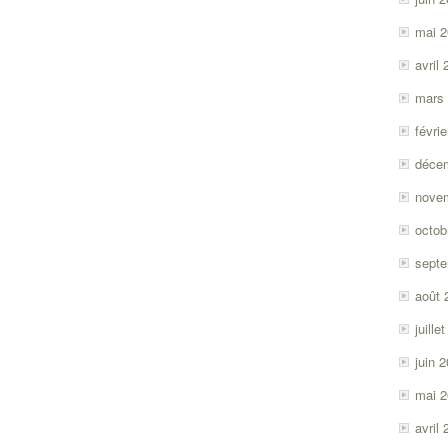
mai 
avril
mars
févri
déce
nove
octob
sept
août 
juille
juin 
mai 
avril