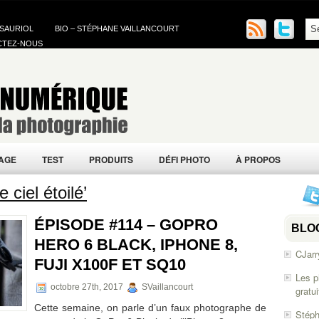
 SAURIOL
BIO – STÉPHANE VAILLANCOURT
CTEZ-NOUS
AGE
TEST
PRODUITS
DÉFI PHOTO
À PROPOS
ciel étoilé’
ÉPISODE #114 – GOPRO
BLO
HERO 6 BLACK, IPHONE 8,
CJarr
FUJI X100F ET SQ10
Les p
octobre 27th, 2017
SVaillancourt
gratu
Cette semaine, on parle d’un faux photographe de
Stéph