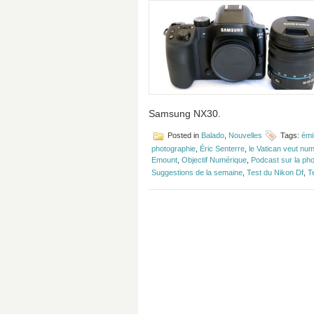
Samsung NX30.
Posted in
Balado
,
Nouvelles
Tags:
émi
photographie
,
Éric Senterre
,
le Vatican veut nu
Emount
,
Objectif Numérique
,
Podcast sur la ph
Suggestions de la semaine
,
Test du Nikon Df
,
T