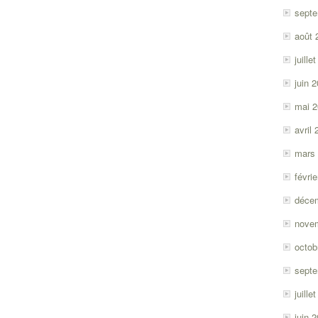
sept
août 
juille
juin 
mai 
avril
mars
févri
déce
nove
octob
sept
juille
juin 