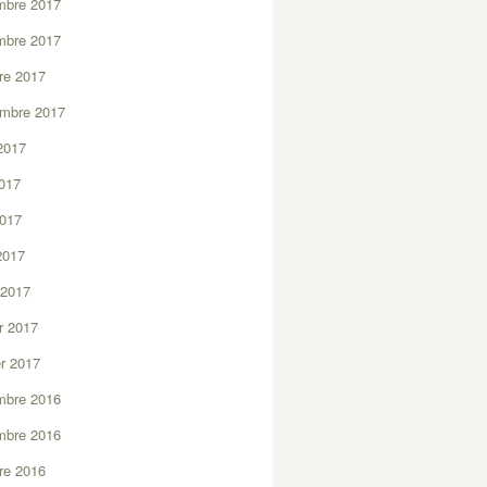
mbre 2017
mbre 2017
re 2017
embre 2017
2017
2017
2017
 2017
 2017
er 2017
er 2017
mbre 2016
mbre 2016
re 2016