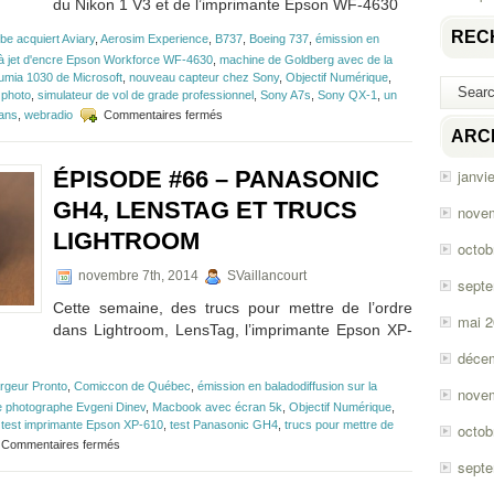
du Nikon 1 V3 et de l’imprimante Epson WF-4630
REC
be acquiert Aviary
,
Aerosim Experience
,
B737
,
Boeing 737
,
émission en
à jet d'encre Epson Workforce WF-4630
,
machine de Goldberg avec de la
umia 1030 de Microsoft
,
nouveau capteur chez Sony
,
Objectif Numérique
,
 photo
,
simulateur de vol de grade professionnel
,
Sony A7s
,
Sony QX-1
,
un
sur
 ans
,
webradio
Commentaires fermés
Épisode
ARC
#68
–
ÉPISODE #66 – PANASONIC
janvi
Sony
QX1,
GH4, LENSTAG ET TRUCS
nove
Sony
LIGHTROOM
A7S,
octob
Nikon
1
novembre 7th, 2014
SVaillancourt
sept
V3
Cette semaine, des trucs pour mettre de l’ordre
et
mai 
Epson
dans Lightroom, LensTag, l’imprimante Epson XP-
WF-
déce
4630
rgeur Pronto
,
Comiccon de Québec
,
émission en baladodiffusion sur la
nove
e photographe Evgeni Dinev
,
Macbook avec écran 5k
,
Objectif Numérique
,
,
test imprimante Epson XP-610
,
test Panasonic GH4
,
trucs pour mettre de
octob
sur
Commentaires fermés
Épisode
sept
#66