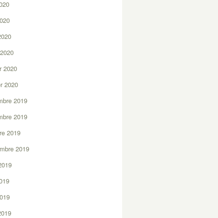
2020
2020
 2020
 2020
er 2020
er 2020
mbre 2019
mbre 2019
re 2019
embre 2019
2019
2019
2019
 2019