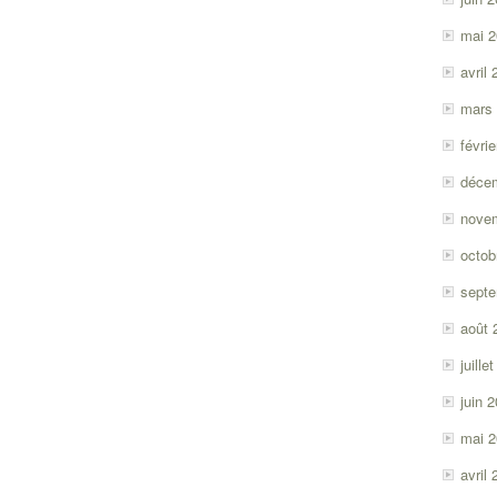
mai 
avril
mars
févri
déce
nove
octob
sept
août 
juille
juin 
mai 
avril