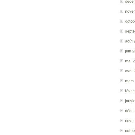
déce
nove
octob
sept
août 
juin 
mai 
avril
mars
févri
janvi
déce
nove
octob