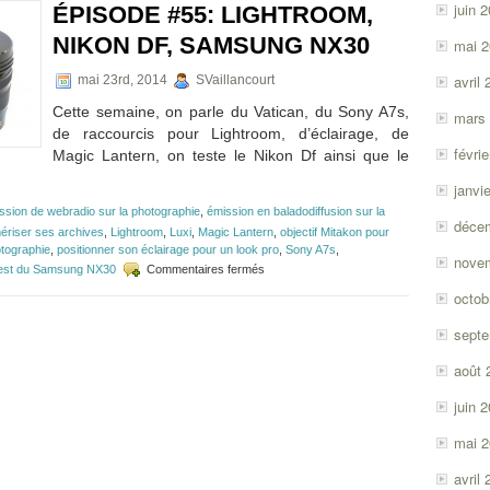
–
juin 
ÉPISODE #55: LIGHTROOM,
Panasonic
GH4,
NIKON DF, SAMSUNG NX30
mai 
LensTag
et
avril
mai 23rd, 2014
SVaillancourt
trucs
Lightroom
Cette semaine, on parle du Vatican, du Sony A7s,
mars
de raccourcis pour Lightroom, d’éclairage, de
févri
Magic Lantern, on teste le Nikon Df ainsi que le
janvi
ssion de webradio sur la photographie
,
émission en baladodiffusion sur la
déce
mériser ses archives
,
Lightroom
,
Luxi
,
Magic Lantern
,
objectif Mitakon pour
otographie
,
positionner son éclairage pour un look pro
,
Sony A7s
,
nove
sur
est du Samsung NX30
Commentaires fermés
Épisode
octob
#55:
Lightroom,
sept
Nikon
Df,
août 
Samsung
NX30
juin 
mai 
avril