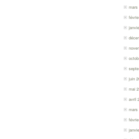
mars
févri
janvi
déce
nove
octob
sept
juin 
mai 
avril
mars
févri
janvi