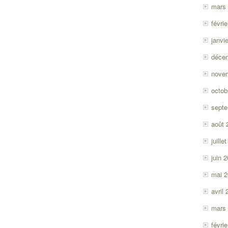
mars
févri
janvi
déce
nove
octob
sept
août 
juille
juin 
mai 
avril
mars
févri