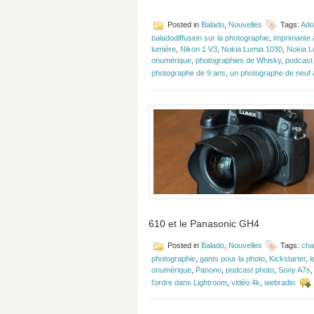
Posted in
Balado
,
Nouvelles
Tags:
Ado
baladodiffusion sur la photographie
,
imprimante 
lumière
,
Nikon 1 V3
,
Nokia Lumia 1030
,
Nokia L
onumérique
,
photographies de Whisky
,
podcast
photographe de 9 ans
,
un photographe de neuf
610 et le Panasonic GH4
Posted in
Balado
,
Nouvelles
Tags:
cha
photographie
,
gants pour la photo
,
Kickstarter
,
l
onumérique
,
Panono
,
podcast photo
,
Sony A7s
l'ordre dans Lightroom
,
vidéo 4k
,
webradio