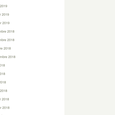
 2019
er 2019
er 2019
mbre 2018
mbre 2018
re 2018
embre 2018
2018
2018
 2018
 2018
er 2018
er 2018