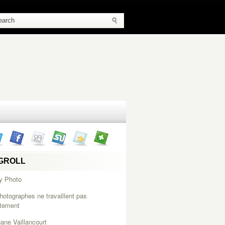
GROLL
y Photo
hotographes ne travaillent pas
itement
ane Vaillancourt