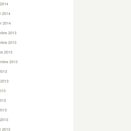
 2014
er 2014
er 2014
mbre 2013
mbre 2013
re 2013
embre 2013
2013
t 2013
2013
2013
 2013
 2013
er 2013