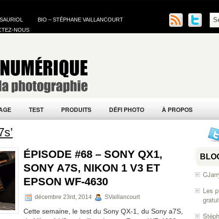
 SAURIOL
BIO – STÉPHANE VAILLANCOURT
CTEZ-NOUS
AGE
TEST
PRODUITS
DÉFI PHOTO
À PROPOS
7s’
ÉPISODE #68 – SONY QX1,
BLO
SONY A7S, NIKON 1 V3 ET
CJarr
EPSON WF-4630
Les p
décembre 23rd, 2014
SVaillancourt
gratu
Cette semaine, le test du Sony QX-1, du Sony a7S,
Stéph