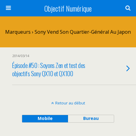
Objectif Numérique
Marqueurs › Sony Vend Son Quartier-Général Au Japon
2014/03/14
Épisode #50 : Soyons Zen et test des
objectifs Sony QX10 et QX100
Retour au début
Mobile
Bureau