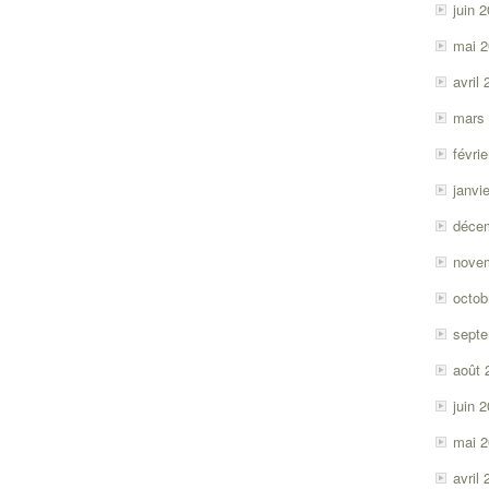
juin 
mai 
avril
mars
févri
janvi
déce
nove
octob
sept
août 
juin 
mai 
avril