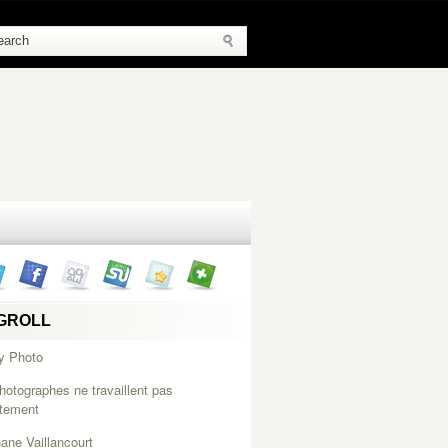
GROLL
y Photo
hotographes ne travaillent pas
itement
ane Vaillancourt