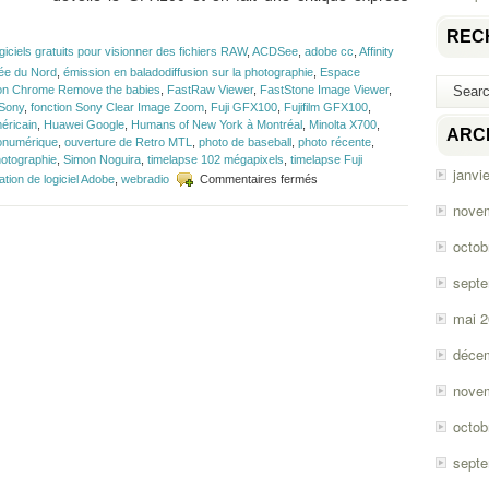
REC
ogiciels gratuits pour visionner des fichiers RAW
,
ACDSee
,
adobe cc
,
Affinity
ée du Nord
,
émission en baladodiffusion sur la photographie
,
Espace
on Chrome Remove the babies
,
FastRaw Viewer
,
FastStone Image Viewer
,
 Sony
,
fonction Sony Clear Image Zoom
,
Fuji GFX100
,
Fujifilm GFX100
,
éricain
,
Huawei Google
,
Humans of New York à Montréal
,
Minolta X700
,
ARC
onumérique
,
ouverture de Retro MTL
,
photo de baseball
,
photo récente
,
hotographie
,
Simon Noguira
,
timelapse 102 mégapixels
,
timelapse Fuji
janvi
sur
sation de logiciel Adobe
,
webradio
Commentaires fermés
Épisode
nove
#143
–
octob
3
Logiciels
sept
RAW
mai 
déce
nove
octob
sept