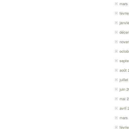
mars
févri
janvi
déce
nove
octob
sept
août 
juille
juin 
mai 
avril
mars
févri