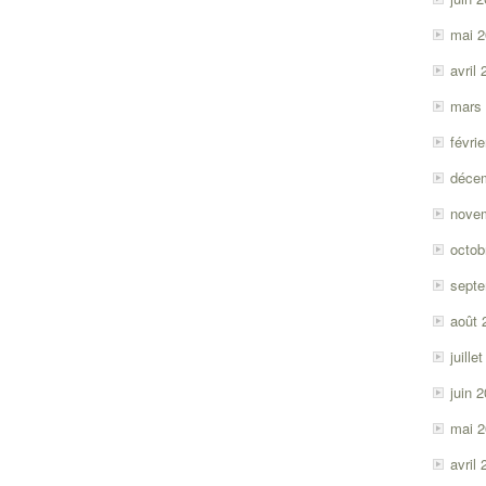
mai 
avril
mars
févri
déce
nove
octob
sept
août 
juille
juin 
mai 
avril