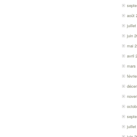
sept
août 
juille
juin 
mai 
avril
mars
févri
déce
nove
octob
sept
juille
juin 