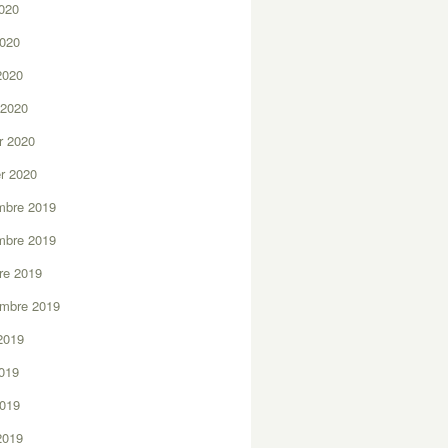
2020
2020
 2020
 2020
er 2020
er 2020
mbre 2019
mbre 2019
re 2019
embre 2019
2019
2019
2019
 2019