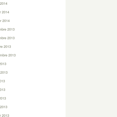
 2014
er 2014
er 2014
mbre 2013
mbre 2013
re 2013
embre 2013
2013
t 2013
2013
2013
 2013
 2013
er 2013