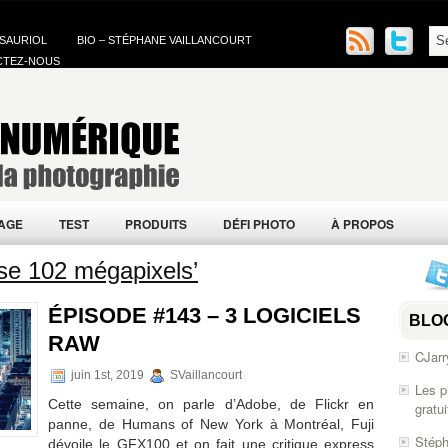
 SAURIOL
BIO – STÉPHANE VAILLANCOURT
CTEZ-NOUS
AGE
TEST
PRODUITS
DÉFI PHOTO
À PROPOS
se 102 mégapixels’
ÉPISODE #143 – 3 LOGICIELS
BLO
RAW
CJarr
juin 1st, 2019
SVaillancourt
Les p
Cette semaine, on parle d’Adobe, de Flickr en
gratu
panne, de Humans of New York à Montréal, Fuji
Stéph
dévoile le GFX100 et on fait une critique express