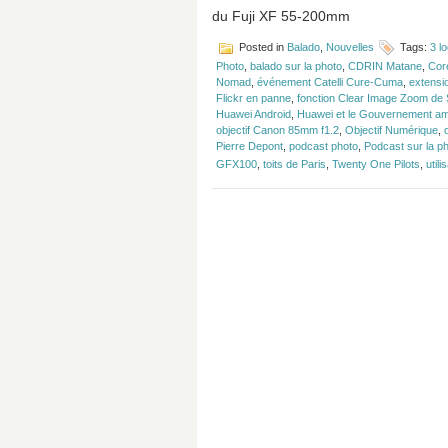
du Fuji XF 55-200mm
Posted in
Balado
,
Nouvelles
Tags:
3 l
Photo
,
balado sur la photo
,
CDRIN Matane
,
Cor
Nomad
,
événement Catelli Cure-Cuma
,
extensi
Flickr en panne
,
fonction Clear Image Zoom de
Huawei Android
,
Huawei et le Gouvernement am
objectif Canon 85mm f1.2
,
Objectif Numérique
,
Pierre Depont
,
podcast photo
,
Podcast sur la p
GFX100
,
toits de Paris
,
Twenty One Pilots
,
utili