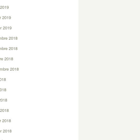
 2019
er 2019
er 2019
mbre 2018
mbre 2018
re 2018
embre 2018
2018
2018
 2018
 2018
er 2018
er 2018