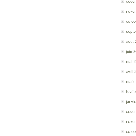
déce
nove
octob
sept
août 
juin 
mai 
avril
mars
févri
janvi
déce
nove
octob