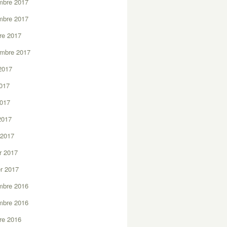
mbre 2017
mbre 2017
re 2017
embre 2017
2017
2017
2017
 2017
 2017
er 2017
er 2017
mbre 2016
mbre 2016
re 2016