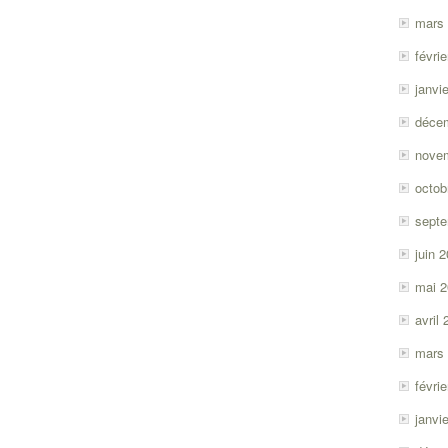
mars
févri
janvi
déce
nove
octob
sept
juin 
mai 
avril
mars
févri
janvi