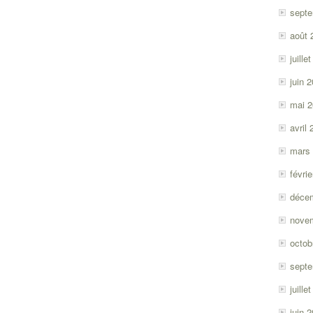
sept
août 
juille
juin 
mai 
avril
mars
févri
déce
nove
octob
sept
juille
juin 