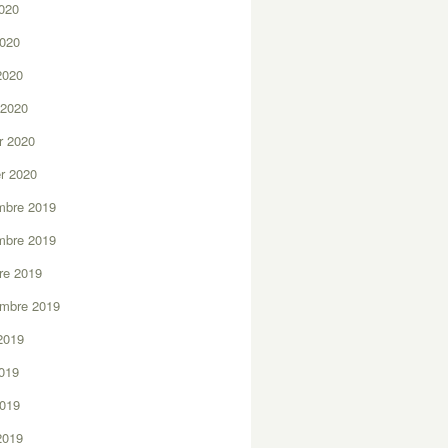
2020
2020
 2020
 2020
er 2020
er 2020
mbre 2019
mbre 2019
re 2019
embre 2019
2019
2019
2019
 2019