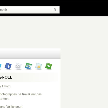
GROLL
y Photo
hotographes ne travaillent pas
itement
ane Vaillancourt