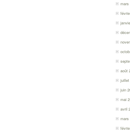
mars
févri
janvi
déce
nove
octob
sept
août 
juille
juin 
mai 
avril
mars
févri