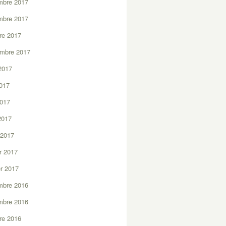
mbre 2017
mbre 2017
re 2017
embre 2017
2017
2017
2017
 2017
 2017
er 2017
er 2017
mbre 2016
mbre 2016
re 2016