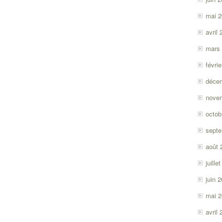
mai 
avril
mars
févri
déce
nove
octob
sept
août 
juille
juin 
mai 
avril