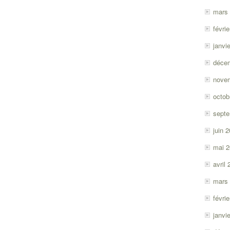
mars
févri
janvi
déce
nove
octob
sept
juin 
mai 
avril
mars
févri
janvi