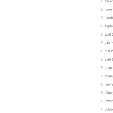
déce
nove
octob
sept
août 
juin 
mai 
avril
mars
févri
janvi
déce
nove
octob