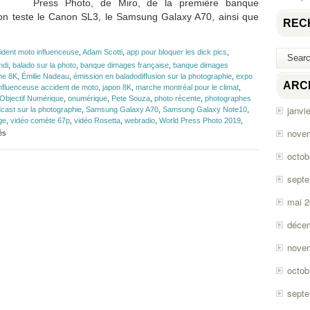
Press Photo, de Miro, de la première banque
 on teste le Canon SL3, le Samsung Galaxy A70, ainsi que
REC
ident moto influenceuse
,
Adam Scotti
,
app pour bloquer les dick pics
,
ndi
,
balado sur la photo
,
banque dimages française
,
banque dimages
ne 8K
,
Émilie Nadeau
,
émission en baladodiffusion sur la photographie
,
expo
ARC
influenceuse accident de moto
,
japon 8K
,
marche montréal pour le climat
,
Objectif Numérique
,
onumérique
,
Pete Souza
,
photo récente
,
photographes
janvi
cast sur la photographie
,
Samsung Galaxy A70
,
Samsung Galaxy Note10
,
ge
,
vidéo comète 67p
,
vidéo Rosetta
,
webradio
,
World Press Photo 2019
,
sur
nove
és
Épisode
#147
octob
–
Canon
sept
SL3,
Galaxy
mai 
Note10
et
déce
Galaxy
A70
nove
octob
sept