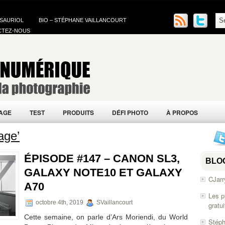
 SAURIOL
BIO – STÉPHANE VAILLANCOURT
CTEZ-NOUS
AGE
TEST
PRODUITS
DÉFI PHOTO
À PROPOS
age’
ÉPISODE #147 – CANON SL3,
BLO
GALAXY NOTE10 ET GALAXY
CJarr
A70
Les p
octobre 4th, 2019
SVaillancourt
gratu
Cette semaine, on parle d’Ars Moriendi, du World
Stéph