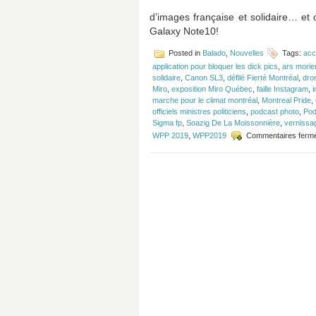
d’images française et solidaire… et
Galaxy Note10!
Posted in
Balado
,
Nouvelles
Tags:
acc
application pour bloquer les dick pics
,
ars morie
solidaire
,
Canon SL3
,
défilé Fierté Montréal
,
dro
Miro
,
exposition Miro Québec
,
faille Instagram
,
marche pour le climat montréal
,
Montreal Pride
,
officiels ministres politiciens
,
podcast photo
,
Pod
Sigma fp
,
Soazig De La Moissonnière
,
vernissa
WPP 2019
,
WPP2019
Commentaires ferm