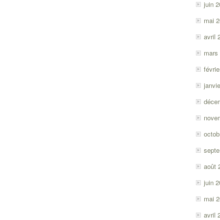
juin 
mai 
avril
mars
févri
janvi
déce
nove
octob
sept
août 
juin 
mai 
avril