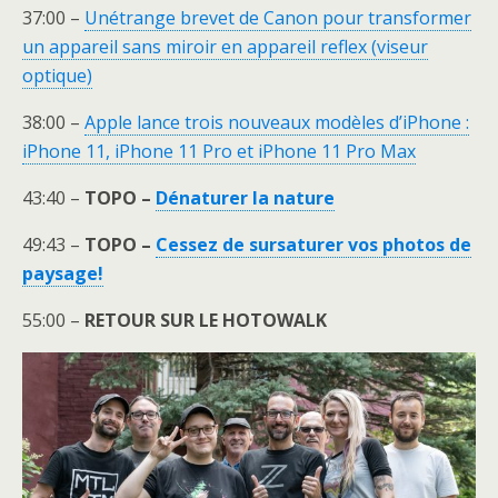
37:00 –
Unétrange brevet de Canon pour transformer
un appareil sans miroir en appareil reflex (viseur
optique)
38:00 –
Apple lance trois nouveaux modèles d’iPhone :
iPhone 11, iPhone 11 Pro et iPhone 11 Pro Max
43:40 –
TOPO –
Dénaturer la nature
49:43 –
TOPO –
Cessez de sursaturer vos photos de
paysage!
55:00 –
RETOUR SUR LE HOTOWALK