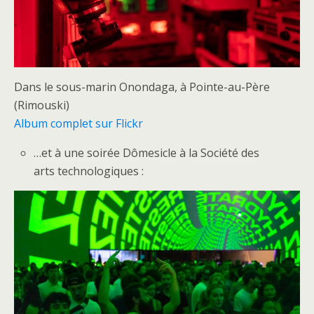
Dans le sous-marin Onondaga, à Pointe-au-Père
(Rimouski)
Album complet sur Flickr
…et à une soirée Dômesicle à la Société des
arts technologiques :