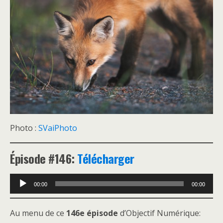
Photo :
SVaiPhoto
Épisode #146:
Télécharger
Lecteur
00:00
00:00
audio
Au menu de ce
146e épisode
d’Objectif Numérique: