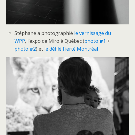
Stéphane a photographié
le vernissage du
WPP
, l’expo de Miro à Québec (
photo #1
+
photo #2
) et
le défilé Fierté Montréal