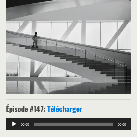
Épisode #147:
Télécharger
Lecteur
00:00
00:00
audio