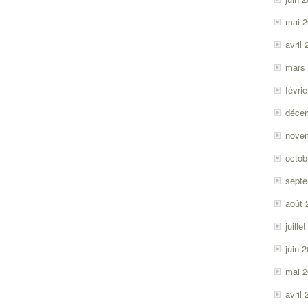
mai 
avril
mars
févri
déce
nove
octob
sept
août 
juille
juin 
mai 
avril