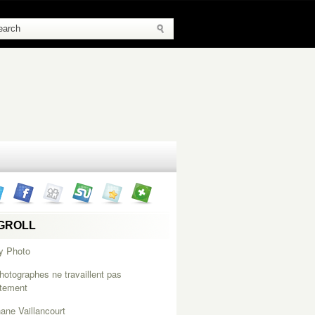
GROLL
y Photo
hotographes ne travaillent pas
itement
ane Vaillancourt