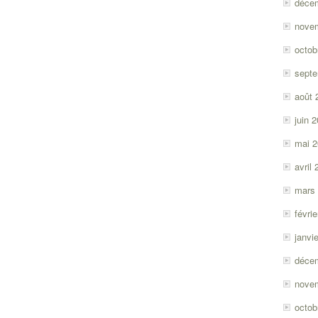
déce
nove
octob
sept
août 
juin 
mai 
avril
mars
févri
janvi
déce
nove
octob