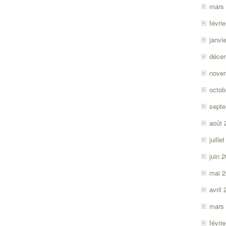
mars
févri
janvi
déce
nove
octob
sept
août 
juille
juin 
mai 
avril
mars
févri