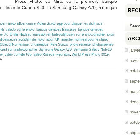
Press Photo, de Miro, de la première banque
 on teste le Canon SL3, le Samsung Galaxy A70, ainsi que
REC
ident moto influenceuse
,
Adam Scotti
,
app pour bloquer les dick pics
,
ndi
,
balado sur la photo
,
banque dimages française
,
banque dimages
ne 8K
,
Émilie Nadeau
,
émission en baladodiffusion sur la photographie
,
expo
ARC
influenceuse accident de moto
,
japon 8K
,
marche montréal pour le climat
,
Objectif Numérique
,
onumérique
,
Pete Souza
,
photo récente
,
photographes
janvi
cast sur la photographie
,
Samsung Galaxy A70
,
Samsung Galaxy Note10
,
ge
,
vidéo comète 67p
,
vidéo Rosetta
,
webradio
,
World Press Photo 2019
,
sur
nove
és
Épisode
#147
octob
–
Canon
sept
SL3,
Galaxy
mai 
Note10
et
déce
Galaxy
A70
nove
octob
sept