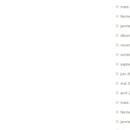
mars
févri
janvi
déce
nove
octob
sept
juin 
mai 
avril
mars
févri
janvi