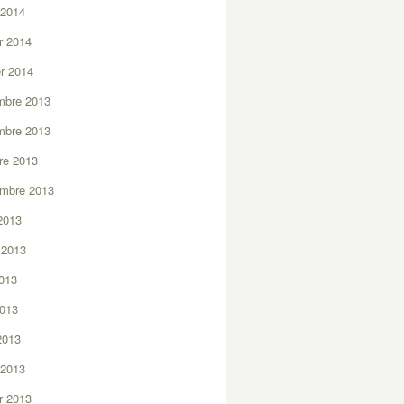
 2014
er 2014
er 2014
mbre 2013
mbre 2013
re 2013
embre 2013
2013
t 2013
2013
2013
 2013
 2013
er 2013