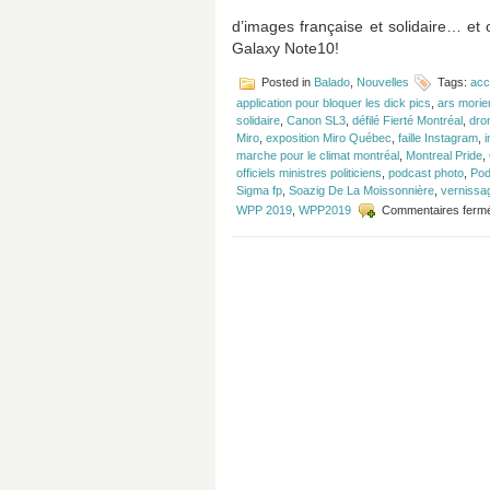
d’images française et solidaire… et
Galaxy Note10!
Posted in
Balado
,
Nouvelles
Tags:
acc
application pour bloquer les dick pics
,
ars morie
solidaire
,
Canon SL3
,
défilé Fierté Montréal
,
dro
Miro
,
exposition Miro Québec
,
faille Instagram
,
marche pour le climat montréal
,
Montreal Pride
,
officiels ministres politiciens
,
podcast photo
,
Pod
Sigma fp
,
Soazig De La Moissonnière
,
vernissa
WPP 2019
,
WPP2019
Commentaires ferm