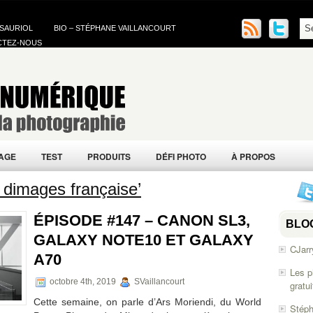
 SAURIOL
BIO – STÉPHANE VAILLANCOURT
CTEZ-NOUS
AGE
TEST
PRODUITS
DÉFI PHOTO
À PROPOS
dimages française’
ÉPISODE #147 – CANON SL3,
BLO
GALAXY NOTE10 ET GALAXY
CJarr
A70
Les p
octobre 4th, 2019
SVaillancourt
gratu
Cette semaine, on parle d’Ars Moriendi, du World
Stéph