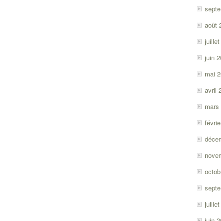
sept
août 
juille
juin 
mai 
avril
mars
févri
déce
nove
octob
sept
juille
juin 