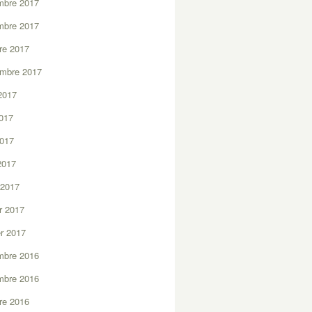
mbre 2017
mbre 2017
re 2017
embre 2017
2017
2017
2017
 2017
 2017
er 2017
er 2017
mbre 2016
mbre 2016
re 2016