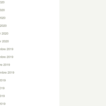
2020
2020
 2020
 2020
er 2020
er 2020
mbre 2019
mbre 2019
re 2019
embre 2019
2019
2019
2019
 2019