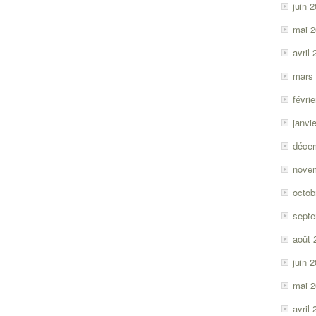
juin 
mai 
avril
mars
févri
janvi
déce
nove
octob
sept
août 
juin 
mai 
avril