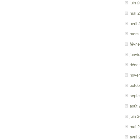
juin 
mai 
avril
mars
févri
janvi
déce
nove
octob
sept
août 
juin 
mai 
avril