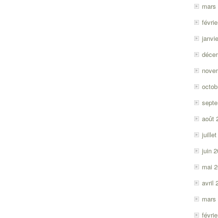
mars
févri
janvi
déce
nove
octob
sept
août 
juille
juin 
mai 
avril
mars
févri