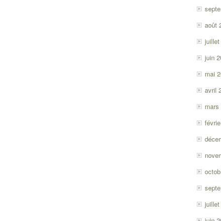
sept
août 
juille
juin 
mai 
avril
mars
févri
déce
nove
octob
sept
juille
juin 