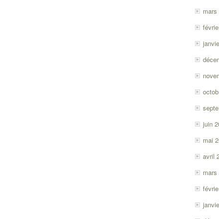
mars
févri
janvi
déce
nove
octob
sept
juin 
mai 
avril
mars
févri
janvi