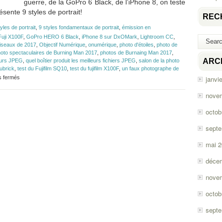
guerre, de la GoPro 6 Black, de l’iPhone 8, on teste
sente 9 styles de portrait!
REC
yles de portrait
,
9 styles fondamentaux de portrait
,
émission en
Fuji X100F
,
GoPro HERO 6 Black
,
iPhone 8 sur DxOMark
,
Lightroom CC
,
oiseaux de 2017
,
Objectif Numérique
,
onumérique
,
photo d'étoiles
,
photo de
oto spectaculaires de Burning Man 2017
,
photos de Burnaing Man 2017
,
ARC
leurs JPEG
,
quel boîtier produit les meilleurs fichiers JPEG
,
salon de la photo
ubrick
,
test du Fujifilm SQ10
,
test du fujifilm X100F
,
un faux photographe de
sur
s fermés
janvi
Épisode
#114
nove
–
GoPro
octob
HERO
6
sept
Black,
iPhone
mai 
8,
Fuji
déce
X100F
et
nove
SQ10
octob
sept