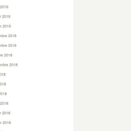
 2019
er 2019
er 2019
mbre 2018
mbre 2018
re 2018
embre 2018
2018
2018
 2018
 2018
er 2018
er 2018