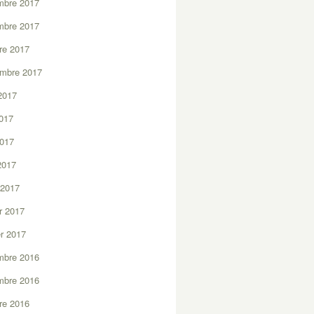
mbre 2017
mbre 2017
re 2017
embre 2017
2017
2017
2017
 2017
 2017
er 2017
er 2017
mbre 2016
mbre 2016
re 2016