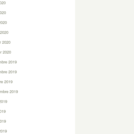
2020
2020
 2020
 2020
er 2020
er 2020
mbre 2019
mbre 2019
re 2019
embre 2019
2019
2019
2019
 2019