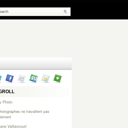
GROLL
y Photo
hotographes ne travaillent pas
itement
ane Vaillancourt