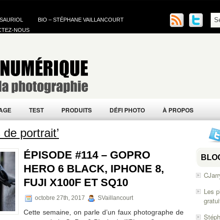
 SAURIOL
BIO – STÉPHANE VAILLANCOURT
CTEZ-NOUS
AGE
TEST
PRODUITS
DÉFI PHOTO
À PROPOS
de portrait’
ÉPISODE #114 – GOPRO
BLO
HERO 6 BLACK, IPHONE 8,
CJarr
FUJI X100F ET SQ10
Les p
octobre 27th, 2017
SVaillancourt
gratu
Cette semaine, on parle d’un faux photographe de
Stéph