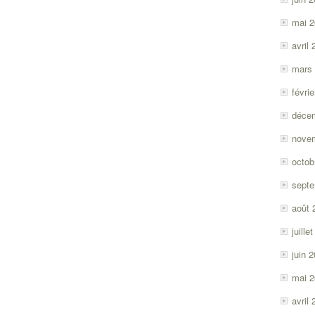
mai 
avril
mars
févri
déce
nove
octob
sept
août 
juille
juin 
mai 
avril