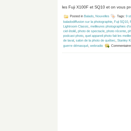
les Fuji X100F et SQ10 et on vous pré
Posted in
Balado
,
Nouvelles
Tags:
9 st
baladodiffusion sur la photographie
,
Fuji SQ10
,
Lightroom Classic
,
meilleures photographies d'
ciel étoilé
,
photo de spectacle
,
photo récente
,
ph
podcast photo
,
quel appareil photo fait les meil
de laval
,
salon de la photo de québec
,
Stanley K
guerre démasqué
,
webradio
Commentaire