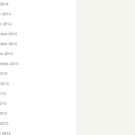
 2014
er 2014
er 2014
mbre 2013
mbre 2013
re 2013
embre 2013
2013
t 2013
2013
2013
 2013
 2013
er 2013