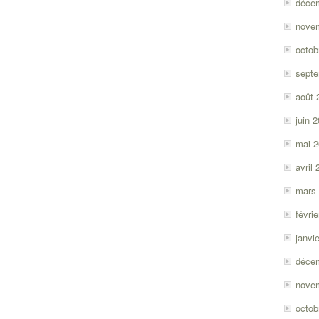
déce
nove
octob
sept
août 
juin 
mai 
avril
mars
févri
janvi
déce
nove
octob