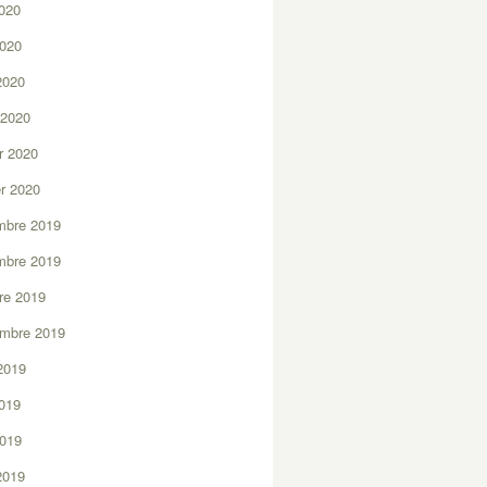
2020
2020
 2020
 2020
er 2020
er 2020
mbre 2019
mbre 2019
re 2019
embre 2019
2019
2019
2019
 2019