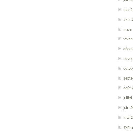
mai 
avril
mars
févri
déce
nove
octob
sept
août 
juille
juin 
mai 
avril