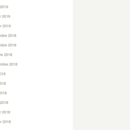
 2019
er 2019
er 2019
mbre 2018
mbre 2018
re 2018
embre 2018
2018
2018
 2018
 2018
er 2018
er 2018