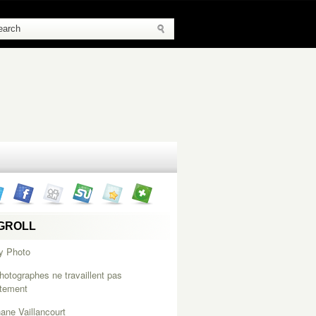
GROLL
y Photo
hotographes ne travaillent pas
itement
ane Vaillancourt