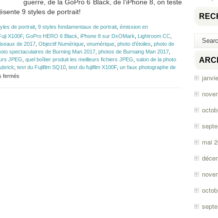
guerre, de la GoPro 6 Black, de l’iPhone 8, on teste
sente 9 styles de portrait!
REC
yles de portrait
,
9 styles fondamentaux de portrait
,
émission en
Fuji X100F
,
GoPro HERO 6 Black
,
iPhone 8 sur DxOMark
,
Lightroom CC
,
oiseaux de 2017
,
Objectif Numérique
,
onumérique
,
photo d'étoiles
,
photo de
oto spectaculaires de Burning Man 2017
,
photos de Burnaing Man 2017
,
ARC
leurs JPEG
,
quel boîtier produit les meilleurs fichiers JPEG
,
salon de la photo
ubrick
,
test du Fujifilm SQ10
,
test du fujifilm X100F
,
un faux photographe de
sur
s fermés
janvi
Épisode
#114
nove
–
GoPro
octob
HERO
6
sept
Black,
iPhone
mai 
8,
Fuji
déce
X100F
et
nove
SQ10
octob
sept