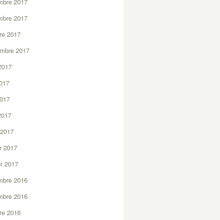
mbre 2017
mbre 2017
re 2017
embre 2017
2017
2017
2017
 2017
 2017
er 2017
er 2017
mbre 2016
mbre 2016
re 2016