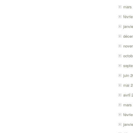
mars
févri
janvi
déce
nove
octob
sept
juin 
mai 
avril
mars
févri
janvi