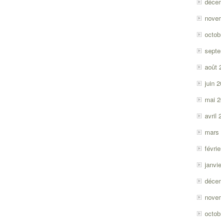
déce
nove
octob
sept
août 
juin 
mai 
avril
mars
févri
janvi
déce
nove
octob