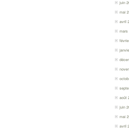
juin 
mai 
avril
mars
févri
janvi
déce
nove
octob
sept
août 
juin 
mai 
avril