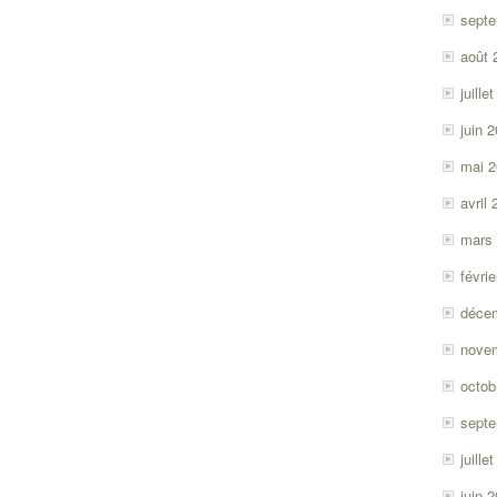
sept
août 
juille
juin 
mai 
avril
mars
févri
déce
nove
octob
sept
juille
juin 