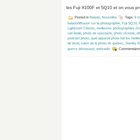
les Fuji X100F et SQ10 et on vous pré
Posted in
Balado
,
Nouvelles
Tags:
9 st
baladodiffusion sur la photographie
,
Fuji SQ10
,
Lightroom Classic
,
meilleures photographies d'
ciel étoilé
,
photo de spectacle
,
photo récente
,
ph
podcast photo
,
quel appareil photo fait les meil
de laval
,
salon de la photo de québec
,
Stanley K
guerre démasqué
,
webradio
Commentaire