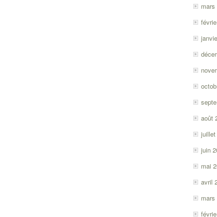
mars
févri
janvi
déce
nove
octob
sept
août 
juille
juin 
mai 
avril
mars
févri