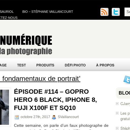
 SAURIOL
BIO – STÉPHANE VAILLANCOURT
CTEZ-NOUS
AGE
TEST
PRODUITS
DÉFI PHOTO
À PROPOS
 fondamentaux de portrait’
ÉPISODE #114 – GOPRO
BLO
HERO 6 BLACK, IPHONE 8,
CJarr
FUJI X100F ET SQ10
Les p
octobre 27th, 2017
SVaillancourt
gratu
Cette semaine, on parle d’un faux photographe de
Stéph