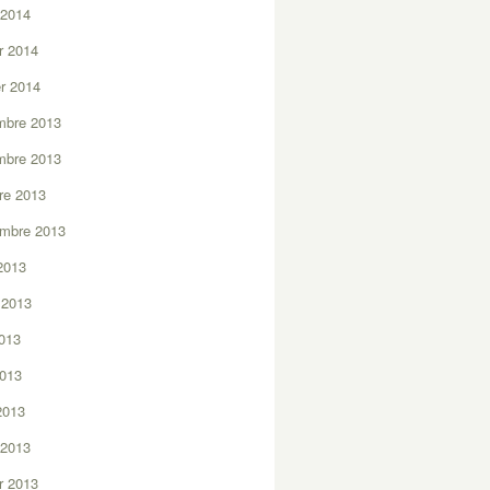
 2014
er 2014
er 2014
mbre 2013
mbre 2013
re 2013
embre 2013
2013
t 2013
2013
2013
 2013
 2013
er 2013