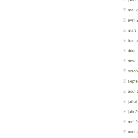
mai 
avril
mars
févri
déce
nove
octob
sept
août 
juille
juin 
mai 
avril