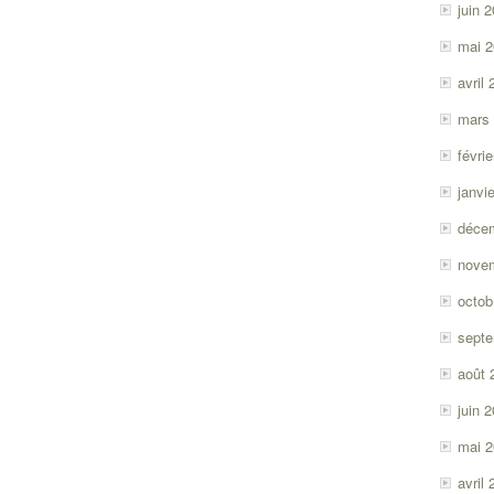
juin 
mai 
avril
mars
févri
janvi
déce
nove
octob
sept
août 
juin 
mai 
avril