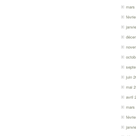
mars
févri
janvi
déce
nove
octob
sept
juin 
mai 
avril
mars
févri
janvi