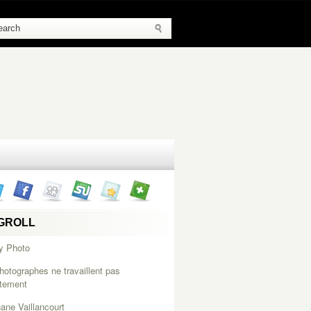
GROLL
y Photo
hotographes ne travaillent pas
itement
ane Vaillancourt