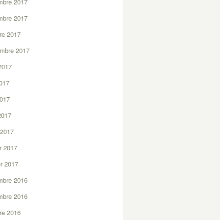
mbre 2017
mbre 2017
re 2017
embre 2017
2017
2017
2017
 2017
 2017
er 2017
er 2017
mbre 2016
mbre 2016
re 2016