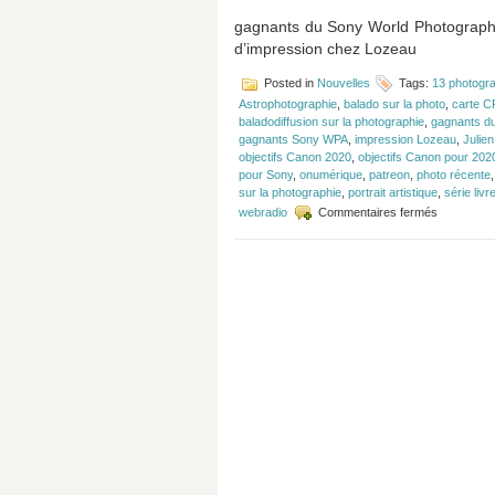
gagnants du Sony World Photography 
d’impression chez Lozeau
Posted in
Nouvelles
Tags:
13 photogra
Astrophotographie
,
balado sur la photo
,
carte C
baladodiffusion sur la photographie
,
gagnants d
gagnants Sony WPA
,
impression Lozeau
,
Julie
objectifs Canon 2020
,
objectifs Canon pour 202
pour Sony
,
onumérique
,
patreon
,
photo récente
sur la photographie
,
portrait artistique
,
série livr
sur
webradio
Commentaires fermés
Épisode
#167
–
Objectifs
Canon,
Sony
WPA
et
impression
Lozeau