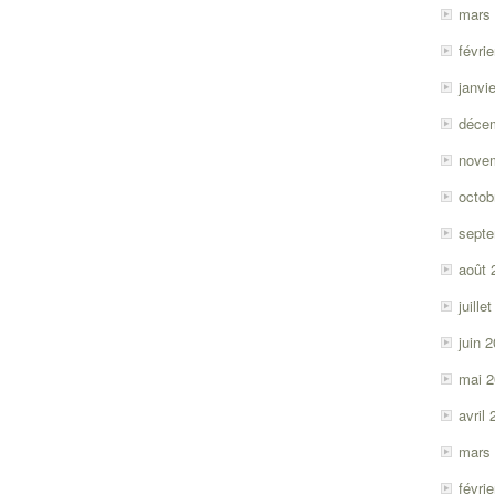
mars
févri
janvi
déce
nove
octob
sept
août 
juille
juin 
mai 
avril
mars
févri