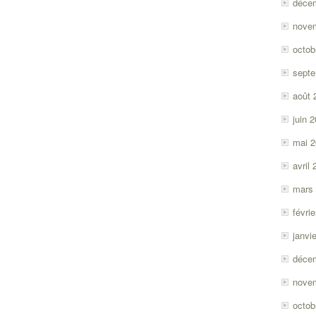
déce
nove
octob
sept
août 
juin 
mai 
avril
mars
févri
janvi
déce
nove
octob