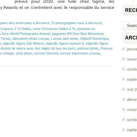
prévus pour 2020, une fuite chez Sigma, les
Awards et on s’entretient avec le responsable du service
REC
phes afro-américains à découvrir
,
13 photographes noirs à découvrir
,
Fexpress 2 To Delkin
,
carte CFexpress Delkin 2 To
,
émission en
u Sony World Photography Awards
,
gagnants IPA One-Shot Movement
,
ARC
n Tomas
,
laboratoire photo Lozeau
,
Lozeau labo photo
,
Objectif Numérique
,
0
,
objectifs Sigma 100-400mm
,
objectifs Sigma monture E
,
objectifs Sigme
janvi
,
photos de nature avec des objets de tous les jours
,
podcast photo
,
Podcast
es vintage
,
série photo
,
serveur Discord
,
service impression Lozeau
,
nove
octob
sept
mai 
déce
nove
octob
sept