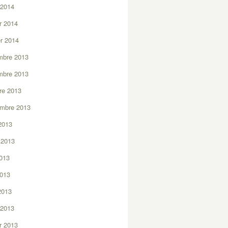
 2014
er 2014
er 2014
mbre 2013
mbre 2013
re 2013
embre 2013
2013
t 2013
2013
2013
 2013
 2013
er 2013