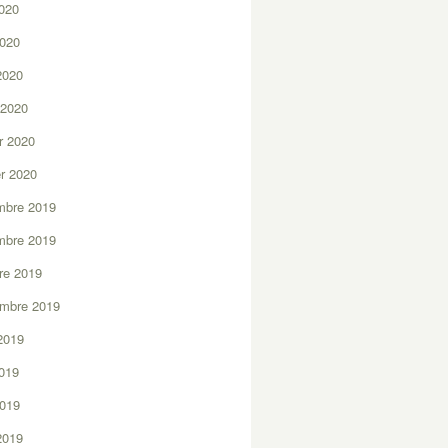
2020
2020
 2020
 2020
er 2020
er 2020
mbre 2019
mbre 2019
re 2019
embre 2019
2019
2019
2019
 2019