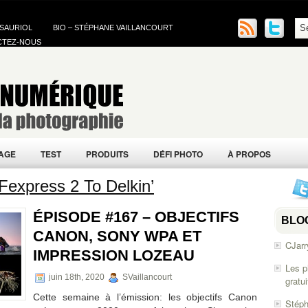
 SAURIOL
BIO – STÉPHANE VAILLANCOURT
CTEZ-NOUS
AGE
TEST
PRODUITS
DÉFI PHOTO
À PROPOS
Fexpress 2 To Delkin’
ÉPISODE #167 – OBJECTIFS
BLO
CANON, SONY WPA ET
CJarr
IMPRESSION LOZEAU
Les p
juin 18th, 2020
SVaillancourt
gratu
Cette semaine à l’émission: les objectifs Canon
Stéph