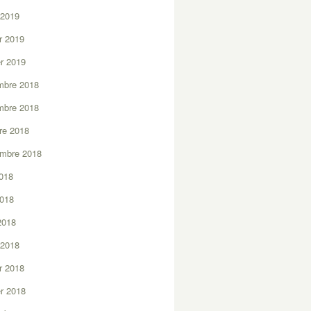
 2019
er 2019
er 2019
mbre 2018
mbre 2018
re 2018
embre 2018
2018
2018
 2018
 2018
er 2018
er 2018