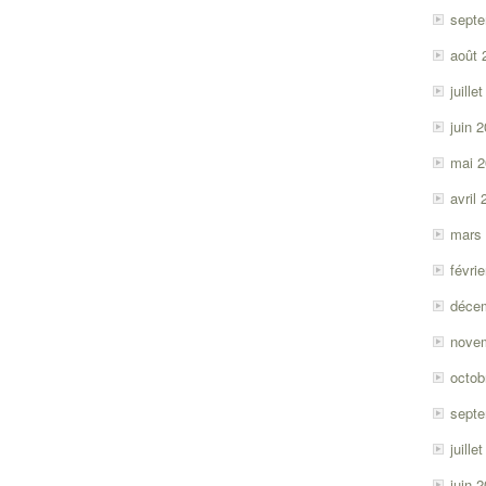
sept
août 
juille
juin 
mai 
avril
mars
févri
déce
nove
octob
sept
juille
juin 