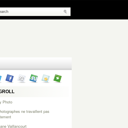
GROLL
y Photo
hotographes ne travaillent pas
itement
ane Vaillancourt