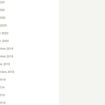
2020
2020
 2020
 2020
er 2020
er 2020
mbre 2019
mbre 2019
re 2019
embre 2019
2019
2019
2019
 2019