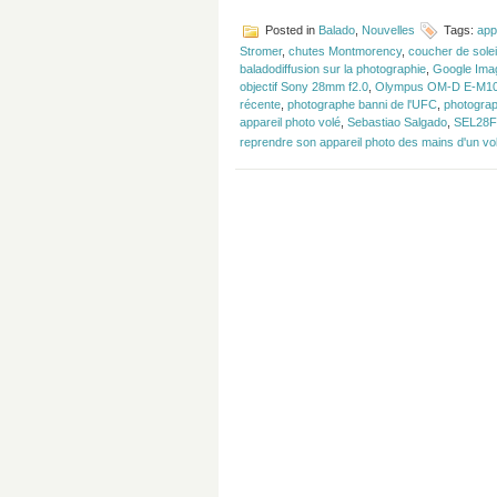
Posted in
Balado
,
Nouvelles
Tags:
app
Stromer
,
chutes Montmorency
,
coucher de solei
baladodiffusion sur la photographie
,
Google Ima
objectif Sony 28mm f2.0
,
Olympus OM-D E-M10 
récente
,
photographe banni de l'UFC
,
photogra
appareil photo volé
,
Sebastiao Salgado
,
SEL28F
reprendre son appareil photo des mains d'un vo