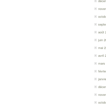
déce
nove
octob
sept
août 
juin 
mai 
avril
mars
févri
janvi
déce
nove
octob