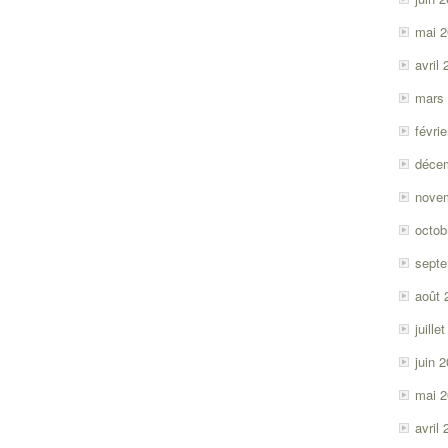
mai 
avril
mars
févri
déce
nove
octob
sept
août 
juille
juin 
mai 
avril