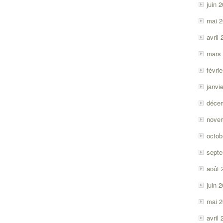
juin 
mai 
avril
mars
févri
janvi
déce
nove
octob
sept
août 
juin 
mai 
avril