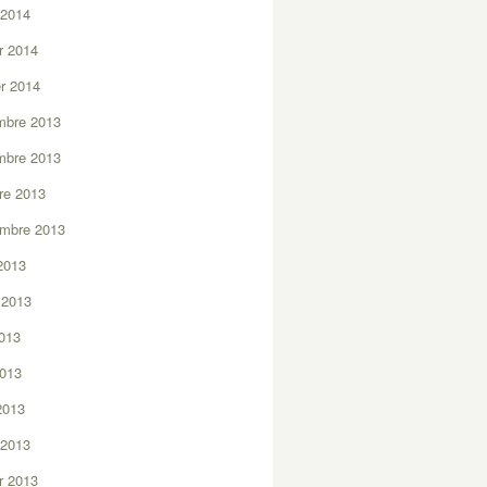
 2014
er 2014
er 2014
mbre 2013
mbre 2013
re 2013
embre 2013
2013
t 2013
2013
2013
 2013
 2013
er 2013