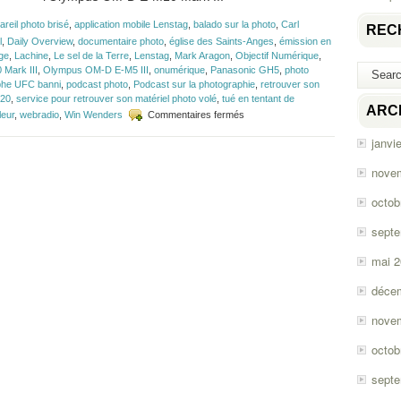
areil photo brisé
,
application mobile Lenstag
,
balado sur la photo
,
Carl
REC
l
,
Daily Overview
,
documentaire photo
,
église des Saints-Anges
,
émission en
ge
,
Lachine
,
Le sel de la Terre
,
Lenstag
,
Mark Aragon
,
Objectif Numérique
,
Mark III
,
Olympus OM-D E-M5 III
,
onumérique
,
Panasonic GH5
,
photo
phe UFC banni
,
podcast photo
,
Podcast sur la photographie
,
retrouver son
20
,
service pour retrouver son matériel photo volé
,
tué en tentant de
ARC
sur
leur
,
webradio
,
Win Wenders
Commentaires fermés
Épisode
janvi
#118
–
Olympus
nove
OM-
D
octob
E-
M10
sept
Mark
III
mai 
déce
nove
octob
sept