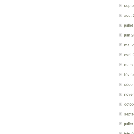
sept
août 
juille
juin 
mai 
avril
mars
févri
déce
nove
octob
sept
juille
juin 