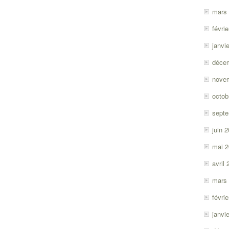
mars
févri
janvi
déce
nove
octob
sept
juin 
mai 
avril
mars
févri
janvi