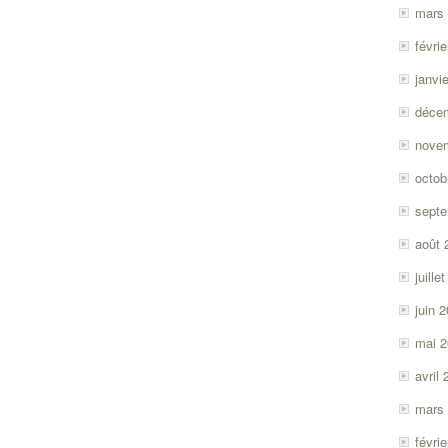
mars
févri
janvi
déce
nove
octob
sept
août 
juille
juin 
mai 
avril
mars
févri