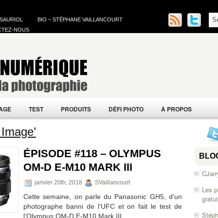
 SAURIOL
BIO – STÉPHANE VAILLANCOURT
CTEZ-NOUS
AGE
TEST
PRODUITS
DÉFI PHOTO
À PROPOS
 Image’
ÉPISODE #118 – OLYMPUS
BLO
OM-D E-M10 MARK III
CJarr
janvier 20th, 2018
SVaillancourt
Les p
Cette semaine, on parle du Panasonic GH5, d’un
gratu
photographe banni de l’UFC et on fait le test de
Stéph
l’Olympus OM-D E-M10 Mark III