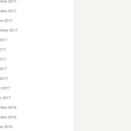
mbre 2017
mbre 2017
re 2017
embre 2017
2017
2017
2017
 2017
 2017
er 2017
er 2017
mbre 2016
mbre 2016
re 2016