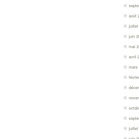
sept
août 
juille
juin 
mai 
avril
mars
févri
déce
nove
octob
sept
juille
juin 