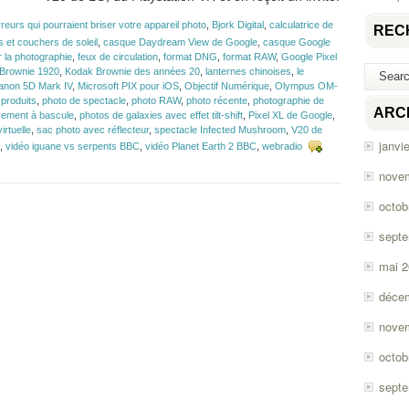
rreurs qui pourraient briser votre appareil photo
,
Bjork Digital
,
calculatrice de
REC
s et couchers de soleil
,
casque Daydream View de Google
,
casque Google
r la photographie
,
feux de circulation
,
format DNG
,
format RAW
,
Google Pixel
Brownie 1920
,
Kodak Brownie des années 20
,
lanternes chinoises
,
le
anon 5D Mark IV
,
Microsoft PIX pour iOS
,
Objectif Numérique
,
Olympus OM-
 produits
,
photo de spectacle
,
photo RAW
,
photo récente
,
photographie de
ARC
trement à bascule
,
photos de galaxies avec effet tilt-shift
,
Pixel XL de Google
,
virtuelle
,
sac photo avec réflecteur
,
spectacle Infected Mushroom
,
V20 de
janvi
,
vidéo iguane vs serpents BBC
,
vidéo Planet Earth 2 BBC
,
webradio
nove
octob
sept
mai 
déce
nove
octob
sept