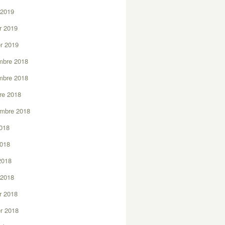
 2019
er 2019
er 2019
mbre 2018
mbre 2018
re 2018
embre 2018
2018
2018
 2018
 2018
er 2018
er 2018