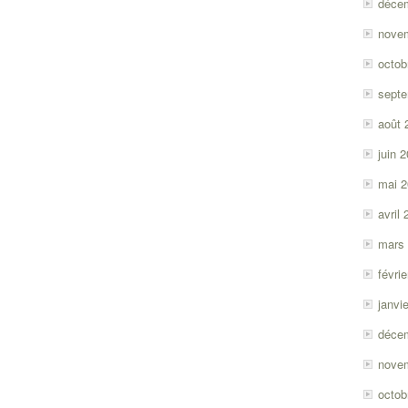
déce
nove
octob
sept
août 
juin 
mai 
avril
mars
févri
janvi
déce
nove
octob