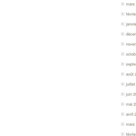
mars
févri
janvi
déce
nove
octob
sept
août 
juille
juin 
mai 
avril
mars
févri