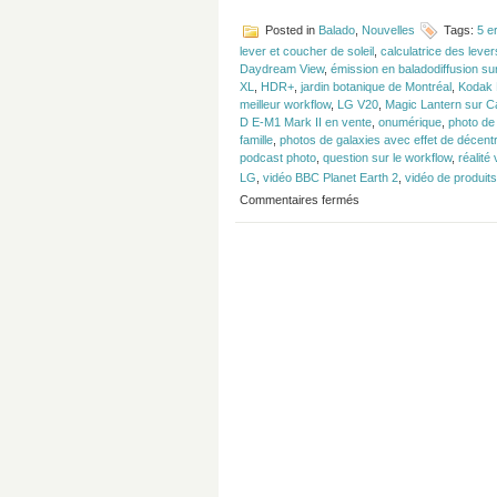
Posted in
Balado
,
Nouvelles
Tags:
5 e
lever et coucher de soleil
,
calculatrice des lever
Daydream View
,
émission en baladodiffusion su
XL
,
HDR+
,
jardin botanique de Montréal
,
Kodak 
meilleur workflow
,
LG V20
,
Magic Lantern sur C
D E-M1 Mark II en vente
,
onumérique
,
photo de
famille
,
photos de galaxies avec effet de décen
podcast photo
,
question sur le workflow
,
réalité 
LG
,
vidéo BBC Planet Earth 2
,
vidéo de produits
sur
Commentaires fermés
Épisode
#99
–
Pixel
XL,
LG
V20
et
Etienne
Ouellet