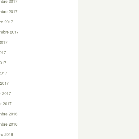
mbre 2017
mbre 2017
re 2017
embre 2017
2017
2017
2017
 2017
 2017
er 2017
er 2017
mbre 2016
mbre 2016
re 2016