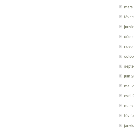
mars
févri
janvi
déce
nove
octob
sept
juin 
mai 
avril
mars
févri
janvi