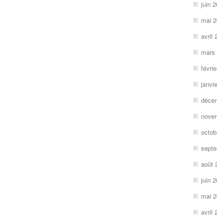
juin 
mai 
avril
mars
févri
janvi
déce
nove
octob
sept
août 
juin 
mai 
avril