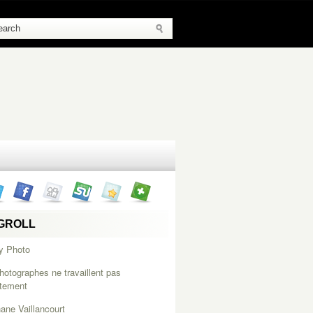
GROLL
y Photo
hotographes ne travaillent pas
itement
ane Vaillancourt