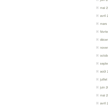
mai 
avril
mars
févri
déce
nove
octob
sept
août 
juille
juin 
mai 
avril