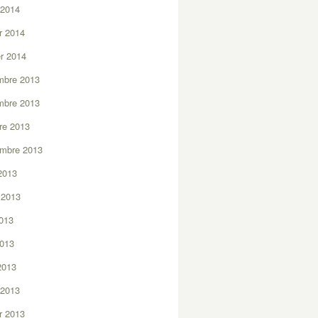
 2014
er 2014
er 2014
mbre 2013
mbre 2013
re 2013
embre 2013
2013
t 2013
2013
2013
 2013
 2013
er 2013