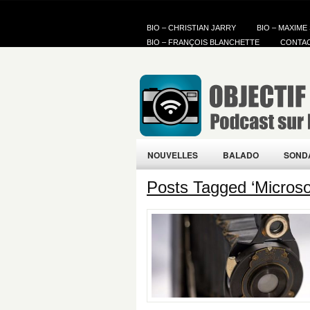
BIO – CHRISTIAN JARRY
BIO – MAXIME
BIO – FRANÇOIS BLANCHETTE
CONTA
NOUVELLES
BALADO
SOND
Posts Tagged ‘Microso