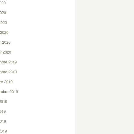
2020
2020
 2020
 2020
er 2020
er 2020
mbre 2019
mbre 2019
re 2019
embre 2019
2019
2019
2019
 2019