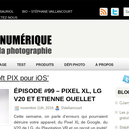
 SAURIOL
BIO – STÉPHANE VAILLANCOURT
CTEZ-NOUS
AGE
TEST
PRODUITS
DÉFI PHOTO
À PROPOS
ft PIX pour iOS’
ÉPISODE #99 – PIXEL XL, LG
BLO
V20 ET ETIENNE OUELLET
CJarr
novembre 11th, 2016
SVaillancourt
Les p
Cette semaine, on parle d’erreurs qui pourraient
gratu
détruire votre appareil, du Pixel XL de Google, du
Stéph
V20 de LG, du Playstation VR et on reçoit un invité!