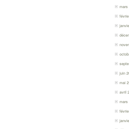
mars
févri
janvi
déce
nove
octob
sept
juin 
mai 
avril
mars
févri
janvi