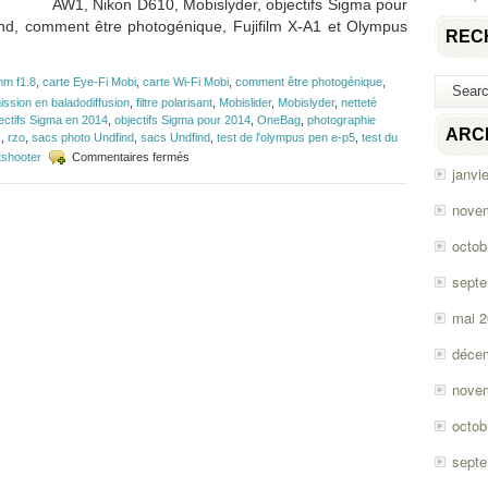
AW1, Nikon D610, Mobislyder, objectifs Sigma pour
ind, comment être photogénique, Fujifilm X-A1 et Olympus
REC
m f1.8
,
carte Eye-Fi Mobi
,
carte Wi-Fi Mobi
,
comment être photogénique
,
ission en baladodiffusion
,
filtre polarisant
,
Mobislider
,
Mobislyder
,
netteté
ectifs Sigma en 2014
,
objectifs Sigma pour 2014
,
OneBag
,
photographie
ARC
s
,
rzo
,
sacs photo Undfind
,
sacs Undfind
,
test de l'olympus pen e-p5
,
test du
sur
tshooter
Commentaires fermés
janvi
Épisode
#41
–
nove
Mobi,
Undfind,
octob
Fujifilm
X-
sept
A1
et
mai 
Olympus
E-
déce
P5
nove
octob
sept