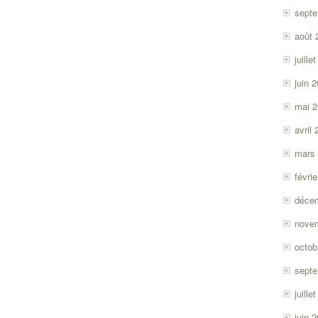
sept
août 
juille
juin 
mai 
avril
mars
févri
déce
nove
octob
sept
juille
juin 