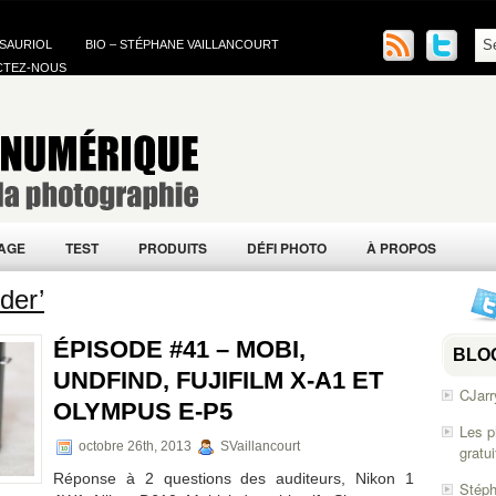
 SAURIOL
BIO – STÉPHANE VAILLANCOURT
CTEZ-NOUS
AGE
TEST
PRODUITS
DÉFI PHOTO
À PROPOS
der’
ÉPISODE #41 – MOBI,
BLO
UNDFIND, FUJIFILM X-A1 ET
CJarr
OLYMPUS E-P5
Les p
octobre 26th, 2013
SVaillancourt
gratu
Réponse à 2 questions des auditeurs, Nikon 1
Stéph