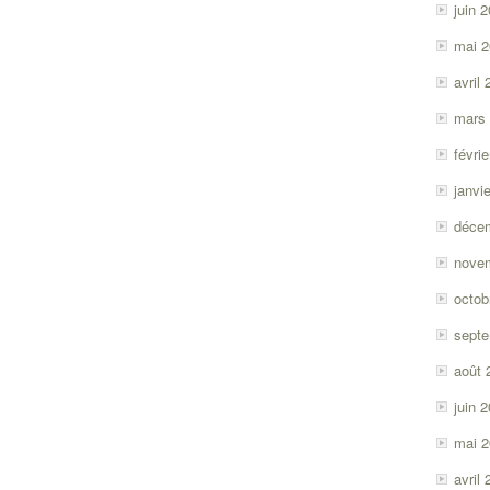
juin 
mai 
avril
mars
févri
janvi
déce
nove
octob
sept
août 
juin 
mai 
avril