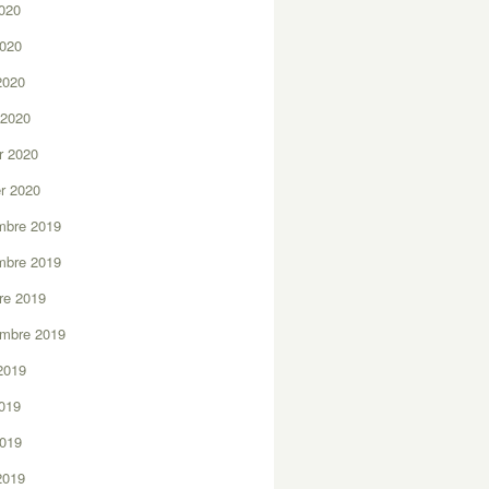
2020
2020
 2020
 2020
er 2020
er 2020
mbre 2019
mbre 2019
re 2019
embre 2019
2019
2019
2019
 2019