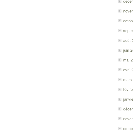
déce
nove
octob
sept
août 
juin 
mai 
avril
mars
févri
janvi
déce
nove
octob