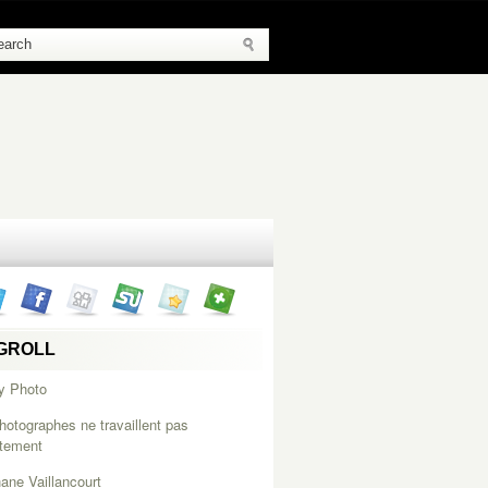
GROLL
y Photo
hotographes ne travaillent pas
itement
ane Vaillancourt