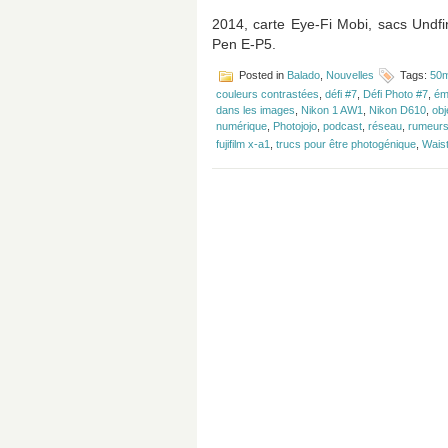
2014, carte Eye-Fi Mobi, sacs Undf
Pen E-P5.
Posted in
Balado
,
Nouvelles
Tags:
50m
couleurs contrastées
,
défi #7
,
Défi Photo #7
,
ém
dans les images
,
Nikon 1 AW1
,
Nikon D610
,
obj
numérique
,
Photojojo
,
podcast
,
réseau
,
rumeur
fujifilm x-a1
,
trucs pour être photogénique
,
Wais