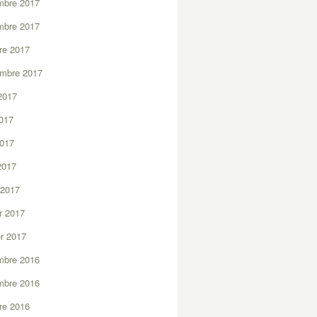
mbre 2017
mbre 2017
re 2017
embre 2017
2017
2017
2017
 2017
 2017
er 2017
er 2017
mbre 2016
mbre 2016
re 2016