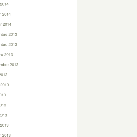
 2014
er 2014
er 2014
mbre 2013
mbre 2013
re 2013
embre 2013
2013
t 2013
2013
2013
 2013
 2013
er 2013