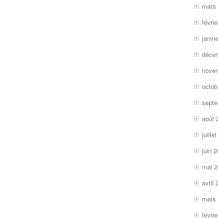
mars
févri
janvi
déce
nove
octob
sept
août 
juille
juin 
mai 
avril
mars
févri