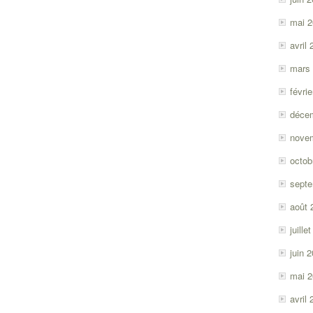
mai 
avril
mars
févri
déce
nove
octob
sept
août 
juille
juin 
mai 
avril