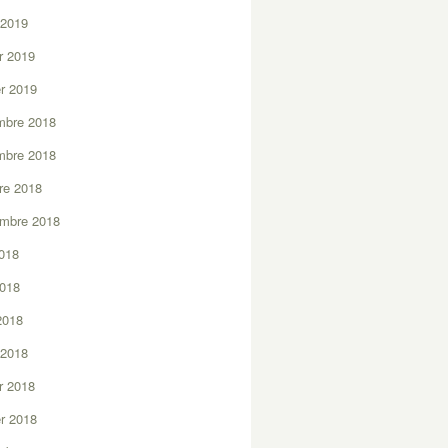
 2019
er 2019
er 2019
mbre 2018
mbre 2018
re 2018
embre 2018
2018
2018
 2018
 2018
er 2018
er 2018