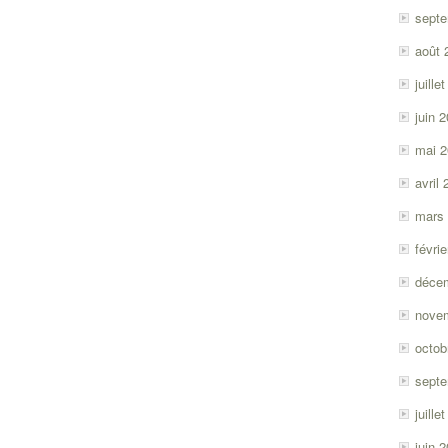
sept
août 
juille
juin 
mai 
avril
mars
févri
déce
nove
octob
sept
juille
juin 