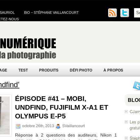
 SAURIOL
BIO – STÉPHANE VAILLANCOURT
CTEZ-NOUS
AGE
TEST
PRODUITS
DÉFI PHOTO
À PROPOS
dfind’
ÉPISODE #41 – MOBI,
BLO
UNDFIND, FUJIFILM X-A1 ET
CJarr
OLYMPUS E-P5
Les p
octobre 26th, 2013
SVaillancourt
gratu
Réponse à 2 questions des auditeurs, Nikon 1
Stéph