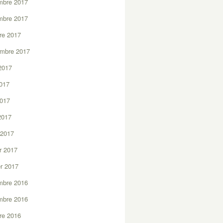
mbre 2017
mbre 2017
re 2017
embre 2017
2017
2017
2017
 2017
 2017
er 2017
er 2017
mbre 2016
mbre 2016
re 2016