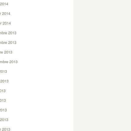
 2014
er 2014
er 2014
mbre 2013
mbre 2013
re 2013
embre 2013
2013
t 2013
2013
2013
 2013
 2013
er 2013