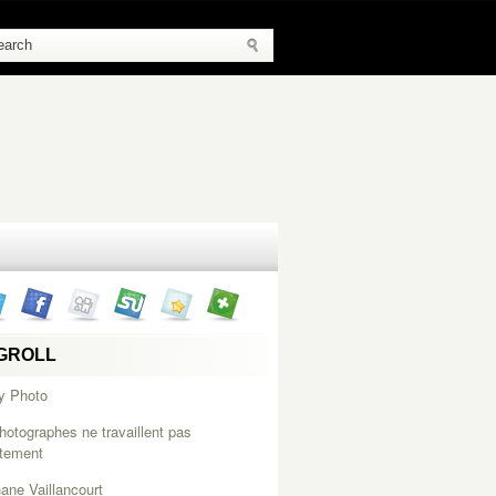
GROLL
y Photo
hotographes ne travaillent pas
itement
ane Vaillancourt