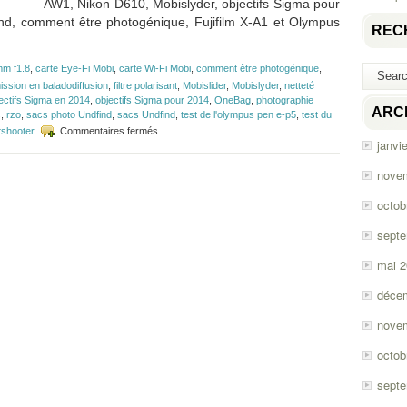
AW1, Nikon D610, Mobislyder, objectifs Sigma pour
ind, comment être photogénique, Fujifilm X-A1 et Olympus
REC
m f1.8
,
carte Eye-Fi Mobi
,
carte Wi-Fi Mobi
,
comment être photogénique
,
ission en baladodiffusion
,
filtre polarisant
,
Mobislider
,
Mobislyder
,
netteté
ectifs Sigma en 2014
,
objectifs Sigma pour 2014
,
OneBag
,
photographie
ARC
s
,
rzo
,
sacs photo Undfind
,
sacs Undfind
,
test de l'olympus pen e-p5
,
test du
sur
tshooter
Commentaires fermés
janvi
Épisode
#41
–
nove
Mobi,
Undfind,
octob
Fujifilm
X-
sept
A1
et
mai 
Olympus
E-
déce
P5
nove
octob
sept