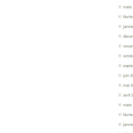
mars
févri
janvi
déce
nove
octob
sept
juin 
mai 
avril
mars
févri
janvi