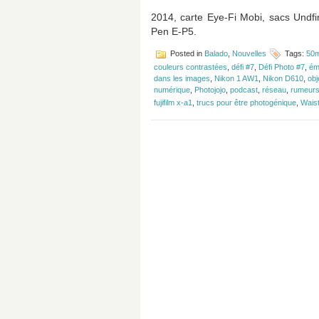
2014, carte Eye-Fi Mobi, sacs Undf
Pen E-P5.
Posted in
Balado
,
Nouvelles
Tags:
50m
couleurs contrastées
,
défi #7
,
Défi Photo #7
,
ém
dans les images
,
Nikon 1 AW1
,
Nikon D610
,
obj
numérique
,
Photojojo
,
podcast
,
réseau
,
rumeur
fujifilm x-a1
,
trucs pour être photogénique
,
Wais