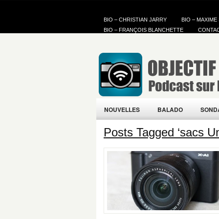
BIO – CHRISTIAN JARRY
BIO – MAXIME
BIO – FRANÇOIS BLANCHETTE
CONTA
NOUVELLES
BALADO
SOND
Posts Tagged ‘sacs Un