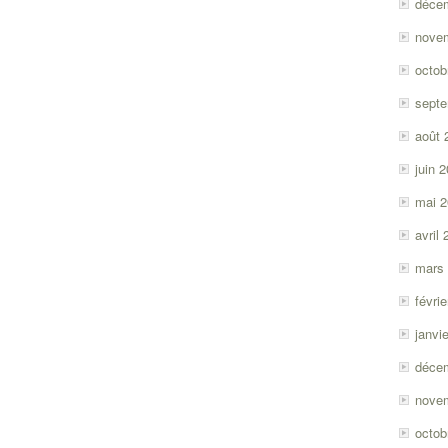
déce
nove
octob
sept
août 
juin 
mai 
avril
mars
févri
janvi
déce
nove
octob