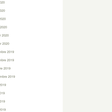
2020
2020
 2020
 2020
er 2020
er 2020
mbre 2019
mbre 2019
re 2019
embre 2019
2019
2019
2019
 2019