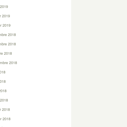
 2019
er 2019
er 2019
mbre 2018
mbre 2018
re 2018
embre 2018
2018
2018
 2018
 2018
er 2018
er 2018