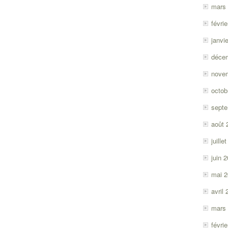
mars
févri
janvi
déce
nove
octob
sept
août 
juille
juin 
mai 
avril
mars
févri