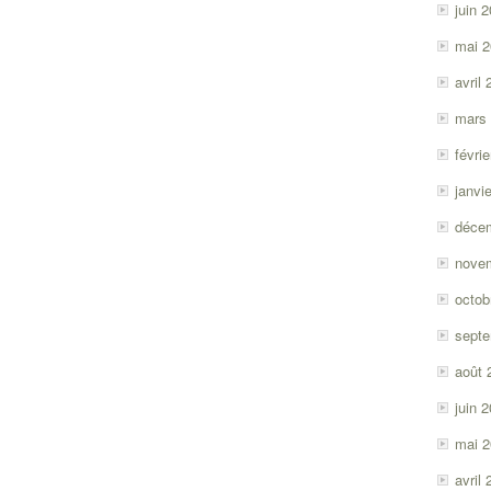
juin 
mai 
avril
mars
févri
janvi
déce
nove
octob
sept
août 
juin 
mai 
avril