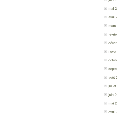
mai 
avril
mars
févri
déce
nove
octob
sept
août 
juille
juin 
mai 
avril