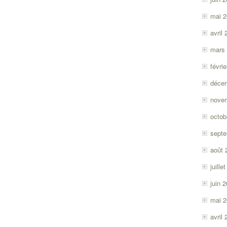
mai 
avril
mars
févri
déce
nove
octob
sept
août 
juille
juin 
mai 
avril