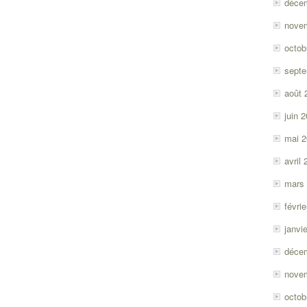
déce
nove
octob
sept
août 
juin 
mai 
avril
mars
févri
janvi
déce
nove
octob