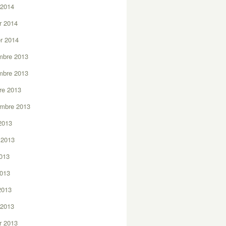
 2014
er 2014
er 2014
mbre 2013
mbre 2013
re 2013
embre 2013
2013
t 2013
2013
2013
 2013
 2013
er 2013