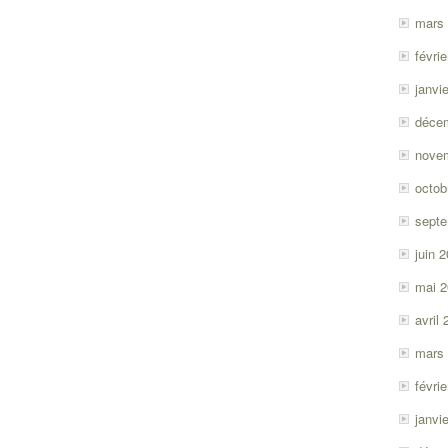
mars
févri
janvi
déce
nove
octob
sept
juin 
mai 
avril
mars
févri
janvi