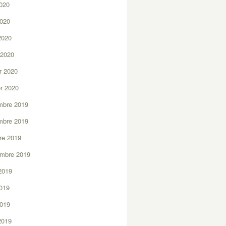
2020
2020
 2020
 2020
er 2020
er 2020
mbre 2019
mbre 2019
re 2019
embre 2019
2019
2019
2019
 2019