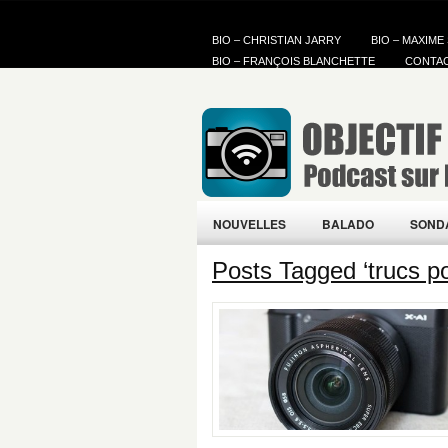
BIO – CHRISTIAN JARRY
BIO – MAXIME
BIO – FRANÇOIS BLANCHETTE
CONTA
NOUVELLES
BALADO
SOND
Posts Tagged ‘trucs p