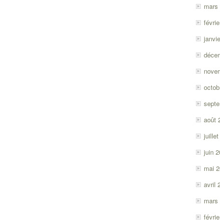
mars
févri
janvi
déce
nove
octob
sept
août 
juille
juin 
mai 
avril
mars
févri