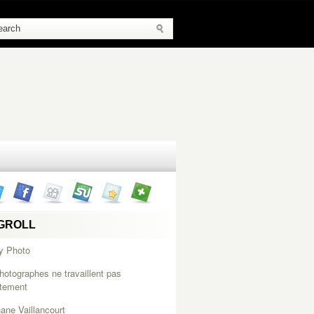
GROLL
y Photo
hotographes ne travaillent pas
itement
ane Vaillancourt