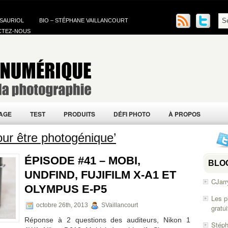
 SAURIOL
BIO – STÉPHANE VAILLANCOURT
CTEZ-NOUS
AGE
TEST
PRODUITS
DÉFI PHOTO
À PROPOS
our être photogénique’
ÉPISODE #41 – MOBI,
BLO
UNDFIND, FUJIFILM X-A1 ET
CJarr
OLYMPUS E-P5
Les p
octobre 26th, 2013
SVaillancourt
gratu
Réponse à 2 questions des auditeurs, Nikon 1
Stéph