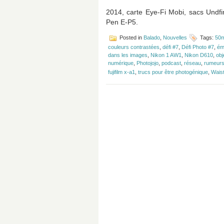
2014, carte Eye-Fi Mobi, sacs Undf
Pen E-P5.
Posted in
Balado
,
Nouvelles
Tags:
50m
couleurs contrastées
,
défi #7
,
Défi Photo #7
,
ém
dans les images
,
Nikon 1 AW1
,
Nikon D610
,
obj
numérique
,
Photojojo
,
podcast
,
réseau
,
rumeur
fujifilm x-a1
,
trucs pour être photogénique
,
Wais