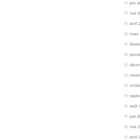
juin 
mai 
avril
mars
févri
janvi
déce
nove
octob
sept
août 
juin 
mai 
avril