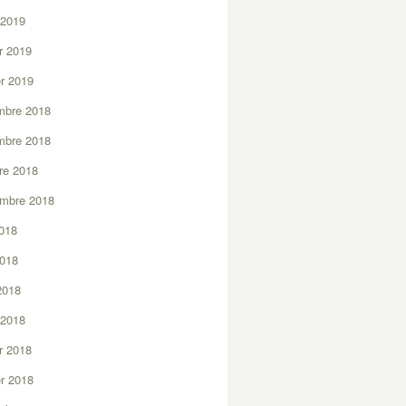
 2019
er 2019
er 2019
mbre 2018
mbre 2018
re 2018
embre 2018
2018
2018
 2018
 2018
er 2018
er 2018