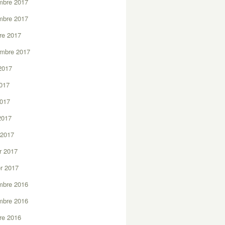
mbre 2017
mbre 2017
re 2017
embre 2017
2017
2017
2017
 2017
 2017
er 2017
er 2017
mbre 2016
mbre 2016
re 2016