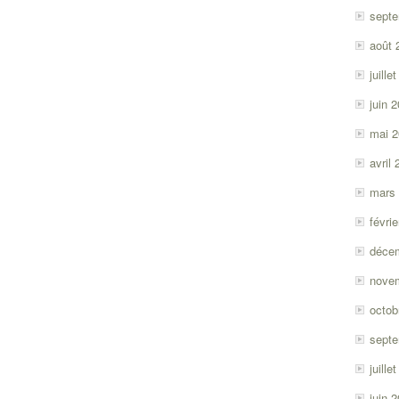
sept
août 
juille
juin 
mai 
avril
mars
févri
déce
nove
octob
sept
juille
juin 