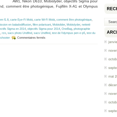
AW1, Nikon D610, Mobislyder, objectifs Sigma pour
ind, comment être photogénique, Fujifilm X-A1 et Olympus
REC
m f1.8
,
carte Eye-Fi Mobi
,
carte Wi-Fi Mobi
,
comment être photogénique
,
ission en baladodiffusion
,
filtre polarisant
,
Mobislider
,
Mobislyder
,
netteté
ectifs Sigma en 2014
,
objectifs Sigma pour 2014
,
OneBag
,
photographie
ARC
s
,
rzo
,
sacs photo Undfind
,
sacs Undfind
,
test de l'olympus pen e-p5
,
test du
sur
tshooter
Commentaires fermés
janvi
Épisode
#41
–
nove
Mobi,
Undfind,
octob
Fujifilm
X-
sept
A1
et
mai 
Olympus
E-
déce
P5
nove
octob
sept