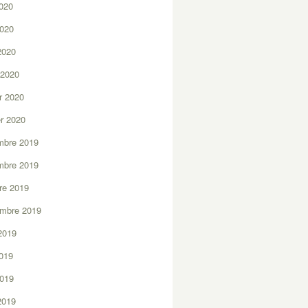
2020
2020
 2020
 2020
er 2020
er 2020
mbre 2019
mbre 2019
re 2019
embre 2019
2019
2019
2019
 2019