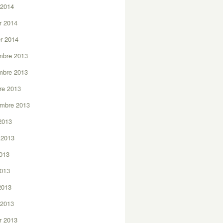
 2014
er 2014
er 2014
mbre 2013
mbre 2013
re 2013
embre 2013
2013
t 2013
2013
2013
 2013
 2013
er 2013