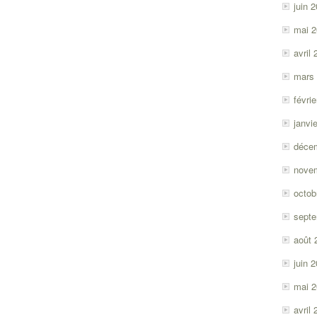
juin 
mai 
avril
mars
févri
janvi
déce
nove
octob
sept
août 
juin 
mai 
avril