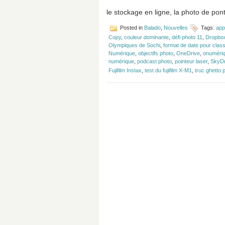
le stockage en ligne, la photo de pont
Posted in
Balado
,
Nouvelles
Tags:
app
Copy
,
couleur dominante
,
défi photo 11
,
Dropbo
Olympiques de Sochi
,
format de date pour clas
Numérique
,
objectifs photo
,
OneDrive
,
onuméri
numérique
,
podcast photo
,
pointeur laser
,
SkyDr
Fujifilm Instax
,
test du fujifilm X-M1
,
truc ghetto 