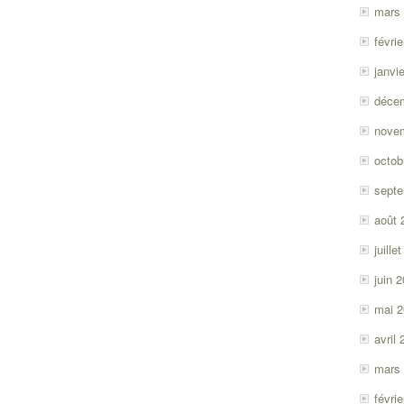
mars
févri
janvi
déce
nove
octob
sept
août 
juille
juin 
mai 
avril
mars
févri