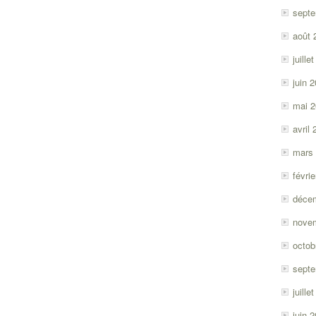
sept
août 
juille
juin 
mai 
avril
mars
févri
déce
nove
octob
sept
juille
juin 