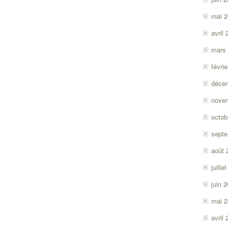
mai 
avril
mars
févri
déce
nove
octob
sept
août 
juille
juin 
mai 
avril