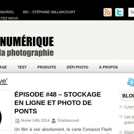
 SAURIOL
BIO – STÉPHANE VAILLANCOURT
CTEZ-NOUS
AGE
TEST
PRODUITS
DÉFI PHOTO
À PROPOS
ve’
ÉPISODE #48 – STOCKAGE
BLO
EN LIGNE ET PHOTO DE
CJarr
PONTS
Les p
février 14th, 2014
SVaillancourt
gratu
Un film à voir absolument, la carte Compact Flash
Stéph