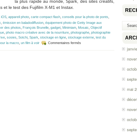
la plus rapide au monde, Spark, des sites créatifs,
s et le test des Fujifilm X-M1 et Instax.
REC
 iOS
,
appareil photo
,
carte compact flash
,
conseils pour la photo de ponts
,
x
,
émission en baladodiffusion
,
équipement photo de Getty Image aux
ser des photos
,
François Brunelle
,
gadget
,
Minimiam
,
Mosaic
,
Objectif
que
,
photo macro créative avec de la nourriture
,
photographe
,
photographie
ARC
ive
,
sosies
,
Sotchi
,
Spark
,
stockage en ligne
,
stockage externe
,
test du
sur
pour la macro
,
un film à voir
Commentaires fermés
Épisode
janvi
#48
–
nove
Stockage
en
octob
ligne
et
sept
photo
de
mai 
ponts
déce
nove
octob
sept