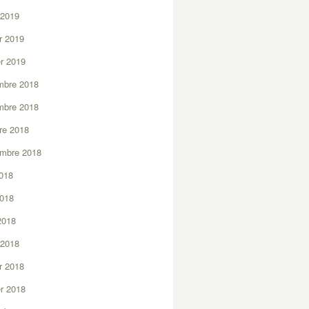
 2019
er 2019
er 2019
mbre 2018
mbre 2018
re 2018
embre 2018
2018
2018
 2018
 2018
er 2018
er 2018