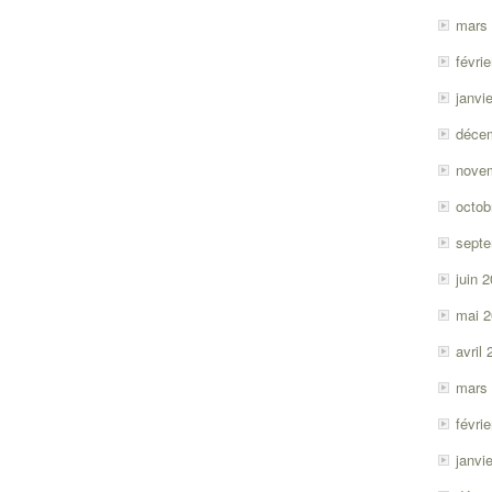
mars
févri
janvi
déce
nove
octob
sept
juin 
mai 
avril
mars
févri
janvi