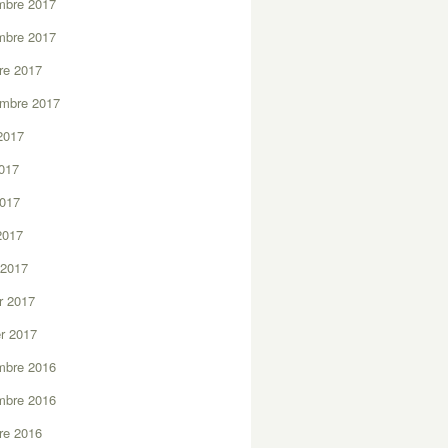
mbre 2017
mbre 2017
re 2017
embre 2017
2017
2017
2017
 2017
 2017
er 2017
er 2017
mbre 2016
mbre 2016
re 2016