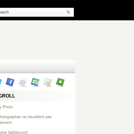
GROLL
y Photo
hotographes ne travaillent pas
itement
ane Vaillancourt