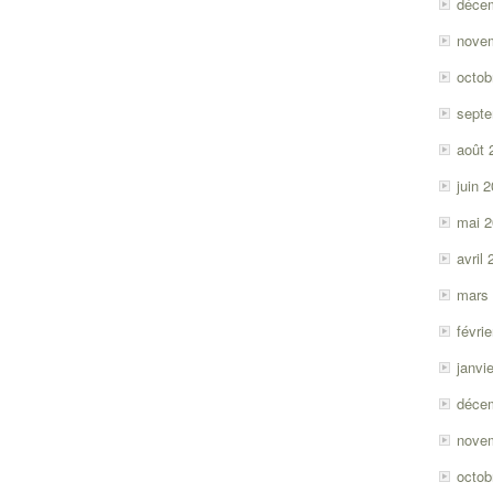
déce
nove
octob
sept
août 
juin 
mai 
avril
mars
févri
janvi
déce
nove
octob