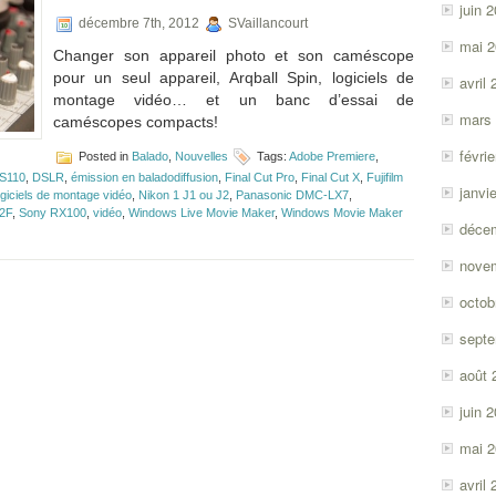
juin 
Wars
décembre 7th, 2012
SVaillancourt
VII
mai 
Changer son appareil photo et son caméscope
pour un seul appareil, Arqball Spin, logiciels de
avril
montage vidéo… et un banc d’essai de
mars
caméscopes compacts!
févri
Posted in
Balado
,
Nouvelles
Tags:
Adobe Premiere
,
S110
,
DSLR
,
émission en baladodiffusion
,
Final Cut Pro
,
Final Cut X
,
Fujifilm
janvi
ogiciels de montage vidéo
,
Nikon 1 J1 ou J2
,
Panasonic DMC-LX7
,
2F
,
Sony RX100
,
vidéo
,
Windows Live Movie Maker
,
Windows Movie Maker
déce
nove
octob
sept
août 
juin 
mai 
avril