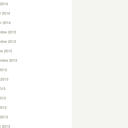
 2014
er 2014
er 2014
mbre 2013
mbre 2013
re 2013
embre 2013
2013
t 2013
2013
2013
 2013
 2013
er 2013