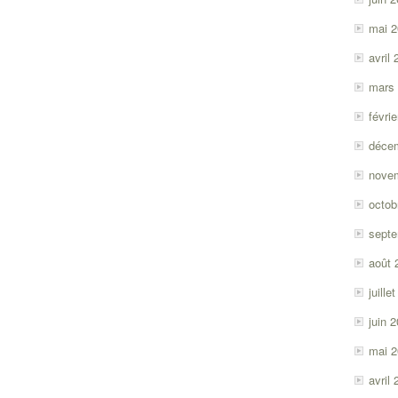
mai 
avril
mars
févri
déce
nove
octob
sept
août 
juille
juin 
mai 
avril