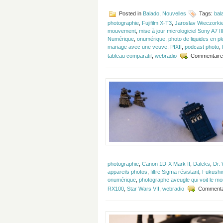
Posted in
Balado
,
Nouvelles
Tags:
bal
photographie
,
Fujifilm X-T3
,
Jaroslav Wieczorki
mouvement
,
mise à jour micrologiciel Sony A7 II
Numérique
,
onumérique
,
photo de liquides en pl
mariage avec une veuve
,
PIXII
,
podcast photo
,
tableau comparatif
,
webradio
Commentaire
photographie
,
Canon 1D-X Mark II
,
Daleks
,
Dr.
appareils photos
,
filtre Sigma résistant
,
Fukushi
onumérique
,
photographe aveugle qui voit le mo
RX100
,
Star Wars VII
,
webradio
Commenta