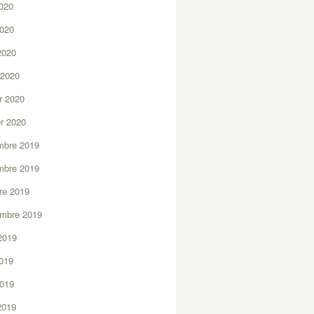
2020
2020
 2020
 2020
er 2020
er 2020
mbre 2019
mbre 2019
re 2019
embre 2019
2019
2019
2019
 2019