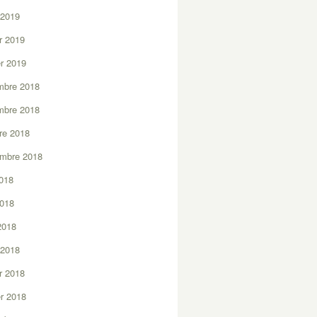
 2019
er 2019
er 2019
mbre 2018
mbre 2018
re 2018
embre 2018
2018
2018
 2018
 2018
er 2018
er 2018