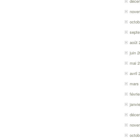
déce
nove
octob
sept
août 
juin 
mai 
avril
mars
févri
janvi
déce
nove
octob