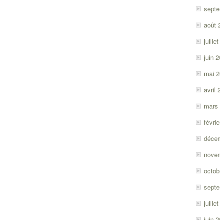
sept
août 
juille
juin 
mai 
avril
mars
févri
déce
nove
octob
sept
juille
juin 