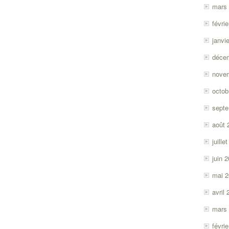
mars
févri
janvi
déce
nove
octob
sept
août 
juille
juin 
mai 
avril
mars
févri