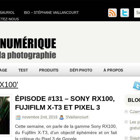
 SAURIOL
BIO – STÉPHANE VAILLANCOURT
CTEZ-NOUS
AGE
TEST
PRODUITS
DÉFI PHOTO
À PROPOS
X100’
ÉPISODE #131 – SONY RX100,
BLO
FUJIFILM X-T3 ET PIXEL 3
CJarr
novembre 2nd, 2018
SVaillancourt
Les p
Cette semaine, on parle de la gamme Sony RX100,
gratu
du Fujifilm X-T3, d’un objectif éphémère et on fait
Stéph
la critique du Pixel 3 de Google