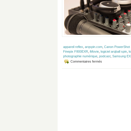
appareil reflex
,
arqspin.com
,
Canon PowerShot 
Finepix F800EXR
,
iMovie
,
logiciel arqball spin
,
l
photographie numérique
,
podcast
,
Samsung EX
sur
Commentaires fermés
Épisode
#12
–
Caméscopes