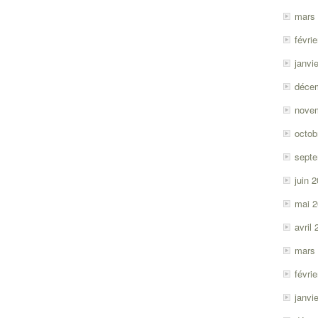
mars
févri
janvi
déce
nove
octob
sept
juin 
mai 
avril
mars
févri
janvi