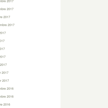
mbre 2017
mbre 2017
re 2017
embre 2017
2017
2017
2017
 2017
 2017
er 2017
er 2017
mbre 2016
mbre 2016
re 2016