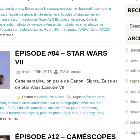
ado sur la photo
,
Bibliothèque Nationale
,
émission en baladodiffusion sur la
REC
ewicz
,
lentille de glace
,
lentille éphémère
,
liquides photographiés en
I
,
mise à jour micrologiciel Sony A7R III
,
objectif de glace
,
Objectif
eine action
,
photo de voyage à Amsterdam
,
photo récente
,
photos de
Podcast sur la photographie
,
Ricoh GR III à capteur APS-C
,
Sony RX100
,
sur
s fermés
ARC
Épisode
#131
janvi
–
ÉPISODE #84 – STAR WARS
Sony
RX100,
nove
VII
Fujifilm
X-
octob
février 19th, 2016
SVaillancourt
T3
et
sept
Cette semaine, on parle de Canon, Sigma, Zeiss et
Pixel
de Star Wars Épisode VII!
3
mai 
Posted in
Balado
,
Nouvelles
Tags:
améliorer votre
déce
 Who
,
émission en baladodiffusion sur la photographie
,
évolution des
ma
,
LEGO
,
Objectif Numérique
,
objectifs Zeiss pour smartphone
,
nove
nde à travers son objectif
,
podcast photo
,
Sony Nex-6 de Sony
,
Sony
sur
ires fermés
octob
Épisode
#84
sept
–
ÉPISODE #12 – CAMÉSCOPES
Star