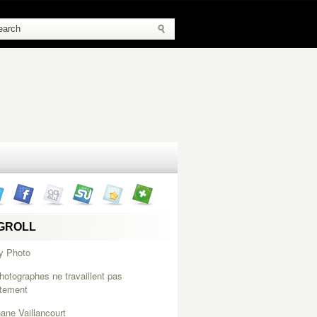
GROLL
y Photo
hotographes ne travaillent pas
itement
ane Vaillancourt