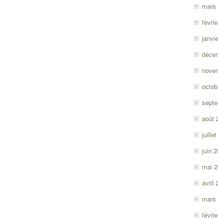
mars
févri
janvi
déce
nove
octob
sept
août 
juille
juin 
mai 
avril
mars
févri