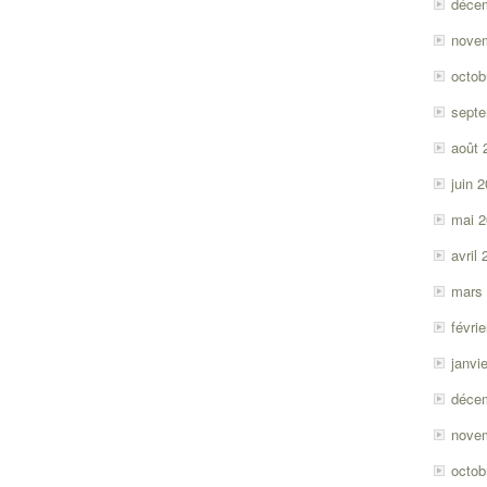
déce
nove
octob
sept
août 
juin 
mai 
avril
mars
févri
janvi
déce
nove
octob