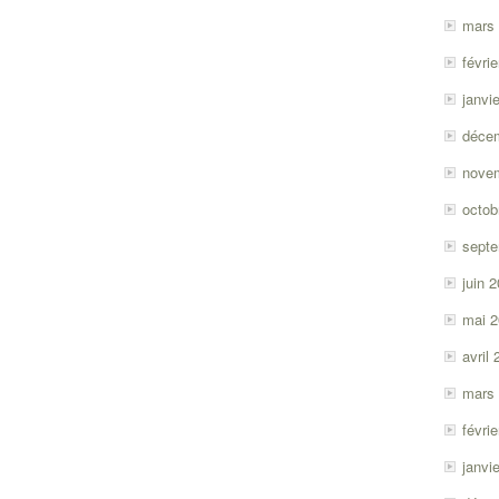
mars
févri
janvi
déce
nove
octob
sept
juin 
mai 
avril
mars
févri
janvi