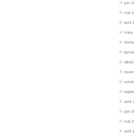
juin 
mai 
avril
mars
févri
janvi
déce
nove
octob
sept
août 
juin 
mai 
avril