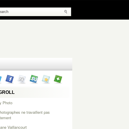
GROLL
y Photo
hotographes ne travaillent pas
itement
ane Vaillancourt