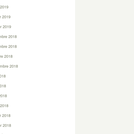
 2019
er 2019
er 2019
mbre 2018
mbre 2018
re 2018
embre 2018
2018
2018
 2018
 2018
er 2018
er 2018