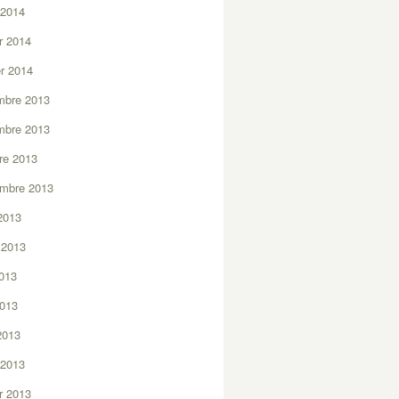
 2014
er 2014
er 2014
mbre 2013
mbre 2013
re 2013
embre 2013
2013
t 2013
2013
2013
 2013
 2013
er 2013