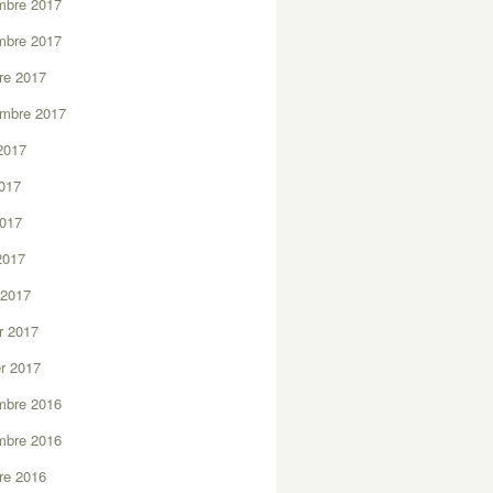
mbre 2017
mbre 2017
re 2017
embre 2017
2017
2017
2017
 2017
 2017
er 2017
er 2017
mbre 2016
mbre 2016
re 2016