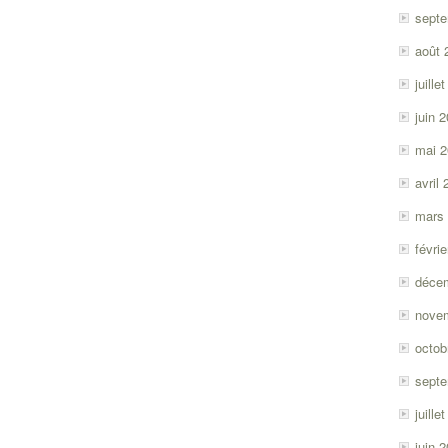
sept
août 
juille
juin 
mai 
avril
mars
févri
déce
nove
octob
sept
juille
juin 