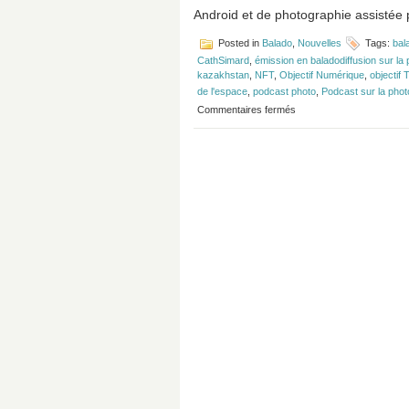
Android et de photographie assistée 
Posted in
Balado
,
Nouvelles
Tags:
bal
CathSimard
,
émission en baladodiffusion sur la
kazakhstan
,
NFT
,
Objectif Numérique
,
objectif 
de l'espace
,
podcast photo
,
Podcast sur la phot
sur
Commentaires fermés
Épisode
#177
–
En
direct
du
Kazakhstan