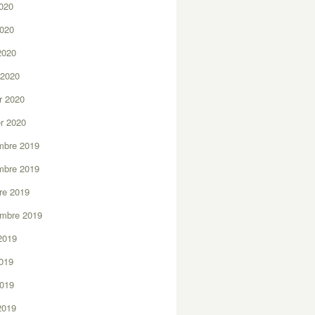
2020
2020
 2020
 2020
er 2020
er 2020
mbre 2019
mbre 2019
re 2019
embre 2019
2019
2019
2019
 2019