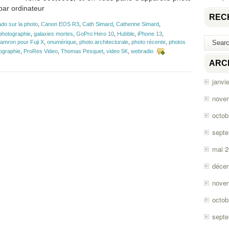
par ordinateur
REC
ado sur la photo
,
Canon EOS R3
,
Cath Simard
,
Catherine Simard
,
 photographie
,
galaxies mortes
,
GoPro Hero 10
,
Hubble
,
iPhone 13
,
Tamron pour Fuji X
,
onumérique
,
photo architecturale
,
photo récente
,
photos
ographie
,
ProRes Video
,
Thomas Pesquet
,
video 5K
,
webradio
ARC
janvi
nove
octob
sept
mai 
déce
nove
octob
sept