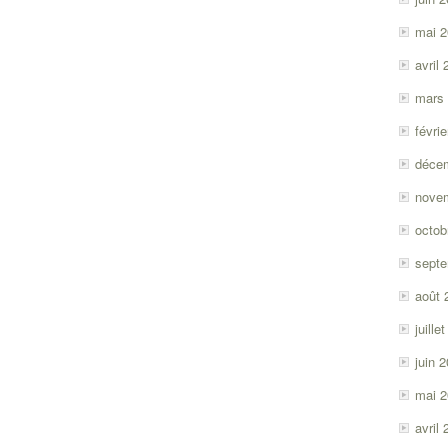
mai 
avril
mars
févri
déce
nove
octob
sept
août 
juille
juin 
mai 
avril