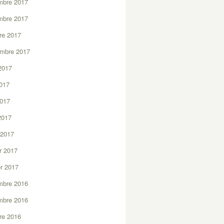
mbre 2017
mbre 2017
re 2017
embre 2017
2017
2017
2017
 2017
 2017
er 2017
er 2017
mbre 2016
mbre 2016
re 2016