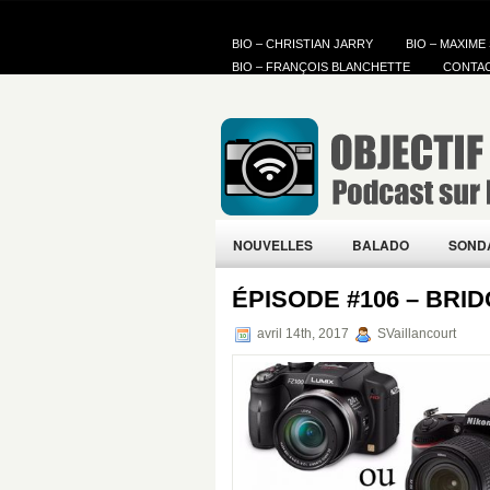
BIO – CHRISTIAN JARRY
BIO – MAXIME
BIO – FRANÇOIS BLANCHETTE
CONTA
NOUVELLES
BALADO
SOND
ÉPISODE #106 – BRI
avril 14th, 2017
SVaillancourt