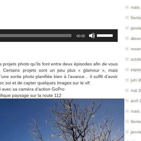
mars
févri
janvi
Utilisez
00:00
déce
les
flèches
nove
haut/bas
pour
octob
augmenter
 projets photo qu’ils font entre deux épisodes afin de vous
sept
ou
. Certains projets sont un peu plus « glamour », mais
diminuer
une sortie photo planifiée bien à l’avance… il suffit d’avoir
juin 
le
c soi et de capter quelques images sur le vif:
volume.
i avec sa caméra d’action GoPro
mai 
fique paysage sur la route 112
avril
mars
févri
janvi