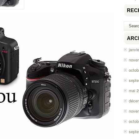
REC
ARC
janvi
nove
octob
sept
mai 
déce
nove
octob
sept