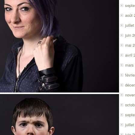
sept
août 
juille
juin 
mai 
avril
mars
févri
déce
nove
octob
sept
juille
juin 