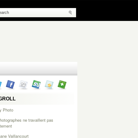
GROLL
y Photo
hotographes ne travaillent pas
itement
ane Vaillancourt