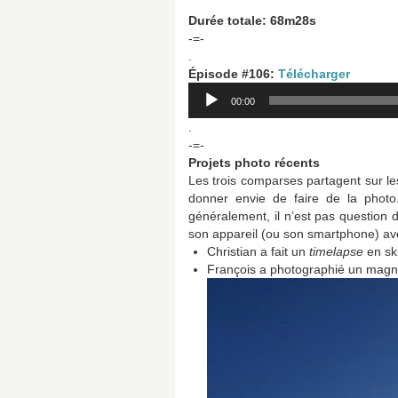
Durée totale: 68m28s
-=-
.
É
pisode #106:
Télécharger
Lecteur
00:00
audio
.
-=-
Projets photo récents
Les trois comparses partagent sur les
donner envie de faire de la photo
généralement, il n’est pas question d’
son appareil (ou son smartphone) ave
Christian a fait un
timelapse
en sk
François a photographié un magni