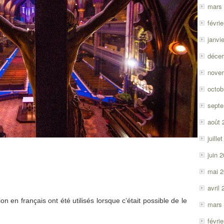
mars
févri
janvi
déce
nove
octob
sept
août 
juille
juin 
mai 
avril
on en français ont été utilisés lorsque c’était possible de le
mars
févri