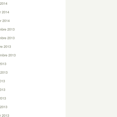
 2014
er 2014
er 2014
mbre 2013
mbre 2013
re 2013
embre 2013
2013
t 2013
2013
2013
 2013
 2013
er 2013