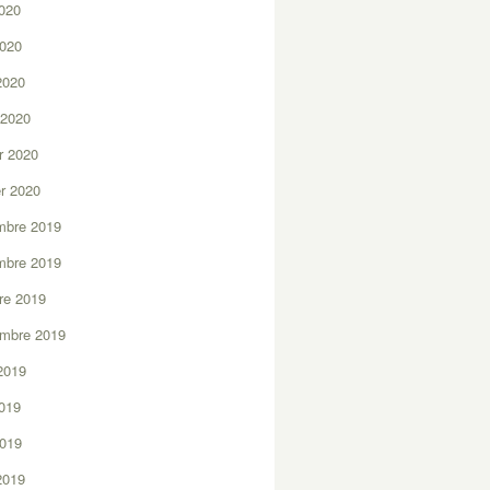
2020
2020
 2020
 2020
er 2020
er 2020
mbre 2019
mbre 2019
re 2019
embre 2019
2019
2019
2019
 2019