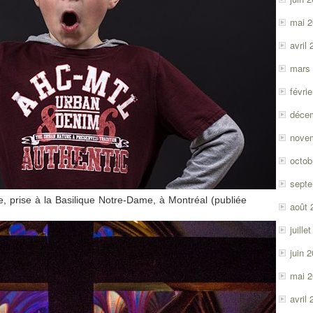
mai 
avril
mars
févri
déce
nove
octob
sept
e, prise à la Basilique Notre-Dame, à Montréal (publiée
août 
juille
juin 
mai 
avril