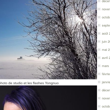
déce
nove
octob
sept
août 
juin 
mai 
avril
mars
févri
janvi
hoto de studio et les flashes Yongnuo
déce
nove
octob