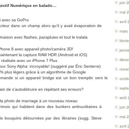
juin 
jectif Numérique en balado…
mai 
i avec sa GoPro
avril
acteur dans un champ alors qu’il y avait évaporation de
mars
aison avec flashes, parapluies et tout le tralala
févri
iPhone 8 avec appareil photo/caméra 3D!
janvi
aintenant la capture RAW HDR (Android et iOS)
déce
réalisée avec un iPhone 7 Plus
pour Sony Alpha: incroyable! (suggéré par Éric Senterre)
nove
5% plus légers grâce à un algorithme de Google
emande si un appareil bridge est un bon tremplin vers le
octob
sept
ain de s’autodétruire en répétant ses erreurs?
août 
 la photo de marriage à un nouveau niveau
hinois qui habitent dans des bunkers antinucléaires à
juin 
mai 
e bouquins détournées par des libraires (sugg. Steve
avril