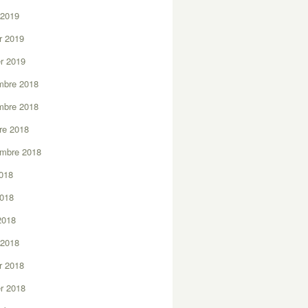
 2019
er 2019
er 2019
mbre 2018
mbre 2018
re 2018
embre 2018
2018
2018
 2018
 2018
er 2018
er 2018