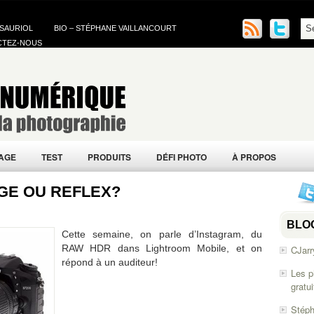
 SAURIOL
BIO – STÉPHANE VAILLANCOURT
CTEZ-NOUS
AGE
TEST
PRODUITS
DÉFI PHOTO
À PROPOS
DGE OU REFLEX?
BLO
Cette semaine, on parle d’Instagram, du
RAW HDR dans Lightroom Mobile, et on
CJarr
répond à un auditeur!
Les p
gratu
Stéph