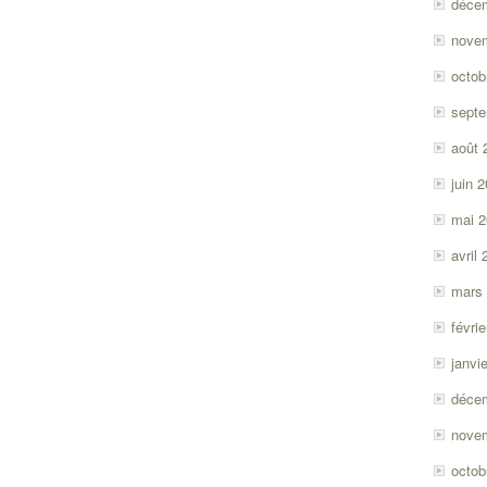
déce
nove
octob
sept
août 
juin 
mai 
avril
mars
févri
janvi
déce
nove
octob