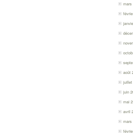
mars
févri
janvi
déce
nove
octob
sept
août 
juille
juin 
mai 
avril
mars
févri