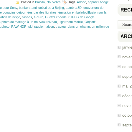
Posted in
Balado
,
Nouvelles
Tags:
Adobe
,
appareil bridge
que pour Sony
,
bunkers antinucélaires à Beijing
,
caméra 3D
,
couverture de
REC
e bouquins détournées par des libraires
,
émission en baladodiffusion sur la
ation de neige
,
flashes
,
GoPro
,
Guetzli encodeur JPEG de Google
,
a photo de mariage à un nouveau niveau
,
Lightroom Mobile
,
Objectif
t photo
,
RAW HDR
,
ski
,
studio maison
,
tracteur dans un champ
,
un million de
r
pisode
ARC
106
janvi
idge
u
nove
flex?
octob
sept
mai 
déce
nove
octob
sept