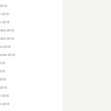
 2019
er 2019
er 2019
mbre 2018
mbre 2018
re 2018
embre 2018
2018
2018
 2018
 2018
er 2018
er 2018