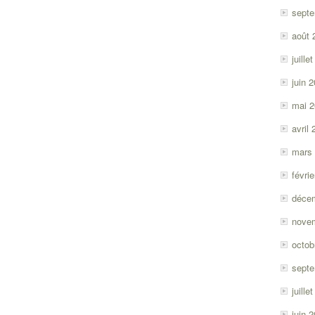
sept
août 
juille
juin 
mai 
avril
mars
févri
déce
nove
octob
sept
juille
juin 