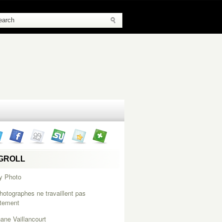
GROLL
y Photo
hotographes ne travaillent pas
itement
ane Vaillancourt