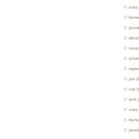
mars
févri
janvi
déce
nove
octob
sept
juin 
mai 
avril
mars
févri
janvi