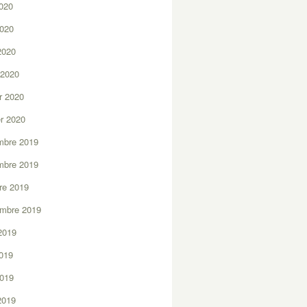
2020
2020
 2020
 2020
er 2020
er 2020
mbre 2019
mbre 2019
re 2019
embre 2019
2019
2019
2019
 2019