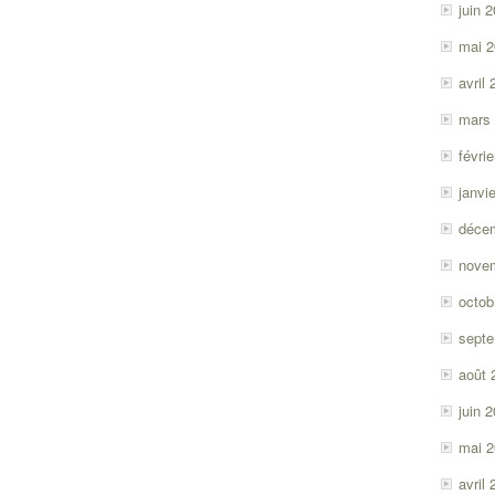
juin 
mai 
avril
mars
févri
janvi
déce
nove
octob
sept
août 
juin 
mai 
avril