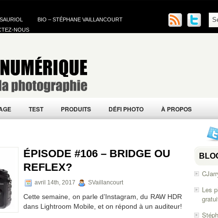
 SAURIOL
BIO – STÉPHANE VAILLANCOURT
CTEZ-NOUS
AGE
TEST
PRODUITS
DÉFI PHOTO
À PROPOS
ÉPISODE #106 – BRIDGE OU
BLO
REFLEX?
CJarr
avril 14th, 2017
SVaillancourt
Les p
Cette semaine, on parle d’Instagram, du RAW HDR
gratu
dans Lightroom Mobile, et on répond à un auditeur!
Stéph