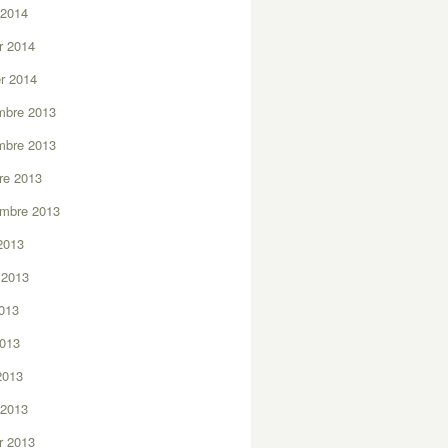
 2014
er 2014
er 2014
mbre 2013
mbre 2013
re 2013
embre 2013
2013
t 2013
2013
2013
 2013
 2013
er 2013