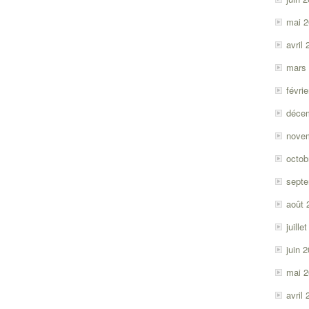
mai 
avril
mars
févri
déce
nove
octob
sept
août 
juille
juin 
mai 
avril