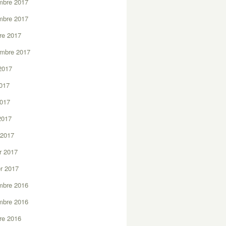
mbre 2017
mbre 2017
re 2017
embre 2017
2017
2017
2017
 2017
 2017
er 2017
er 2017
mbre 2016
mbre 2016
re 2016