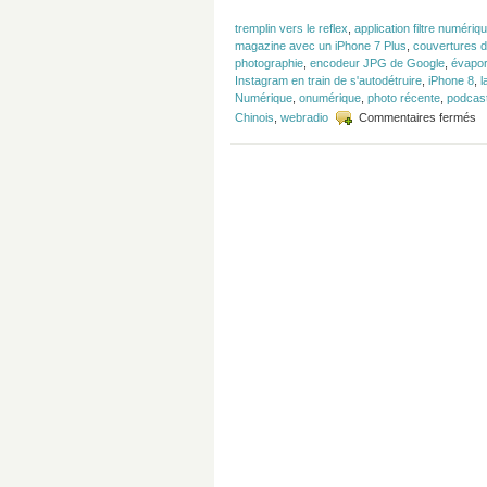
tremplin vers le reflex
,
application filtre numéri
magazine avec un iPhone 7 Plus
,
couvertures d
photographie
,
encodeur JPG de Google
,
évapor
Instagram en train de s'autodétruire
,
iPhone 8
,
l
Numérique
,
onumérique
,
photo récente
,
podcas
su
Chinois
,
webradio
Commentaires fermés
É
#
–
Br
o
Re