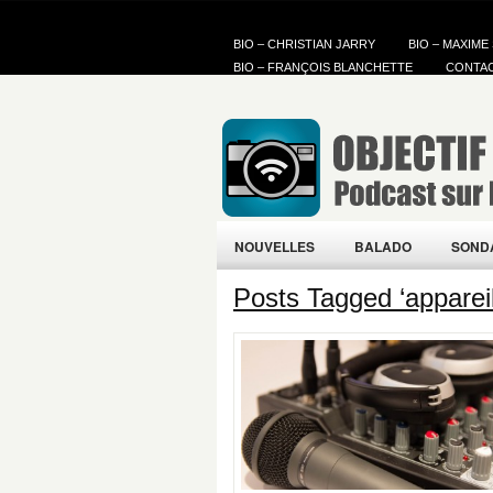
BIO – CHRISTIAN JARRY
BIO – MAXIME
BIO – FRANÇOIS BLANCHETTE
CONTA
NOUVELLES
BALADO
SOND
Posts Tagged ‘appareil