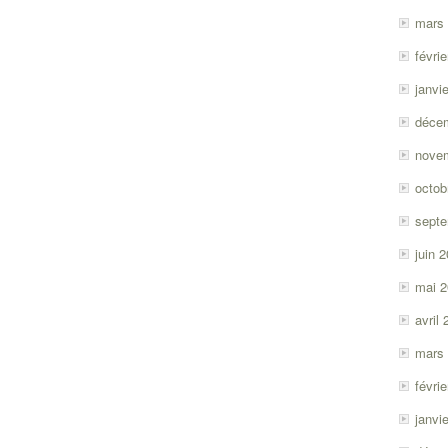
mars
févri
janvi
déce
nove
octob
sept
juin 
mai 
avril
mars
févri
janvi