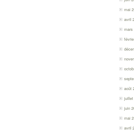
mai 
avril
mars
févri
déce
nove
octob
sept
août 
juille
juin 
mai 
avril