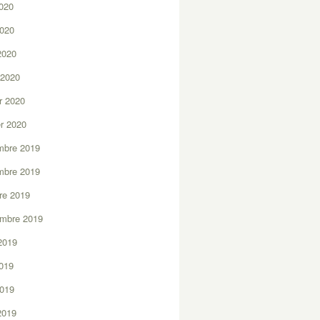
2020
2020
 2020
 2020
er 2020
er 2020
mbre 2019
mbre 2019
re 2019
embre 2019
2019
2019
2019
 2019