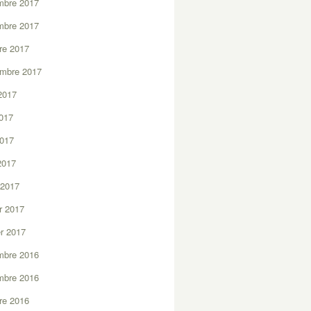
mbre 2017
mbre 2017
re 2017
embre 2017
2017
2017
2017
 2017
 2017
er 2017
er 2017
mbre 2016
mbre 2016
re 2016