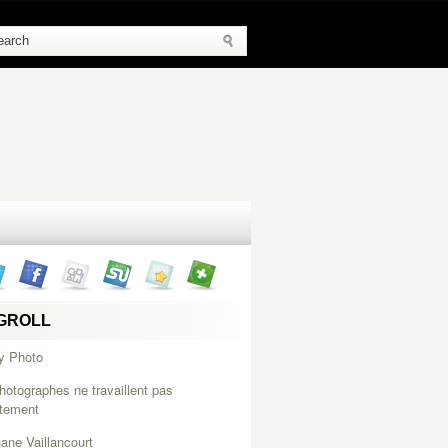
GROLL
y Photo
hotographes ne travaillent pas
itement
ane Vaillancourt