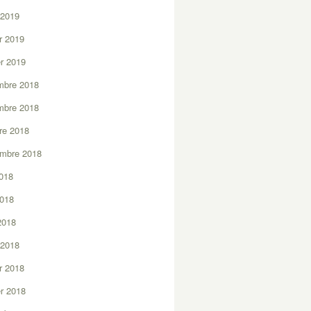
 2019
er 2019
er 2019
mbre 2018
mbre 2018
re 2018
embre 2018
2018
2018
 2018
 2018
er 2018
er 2018