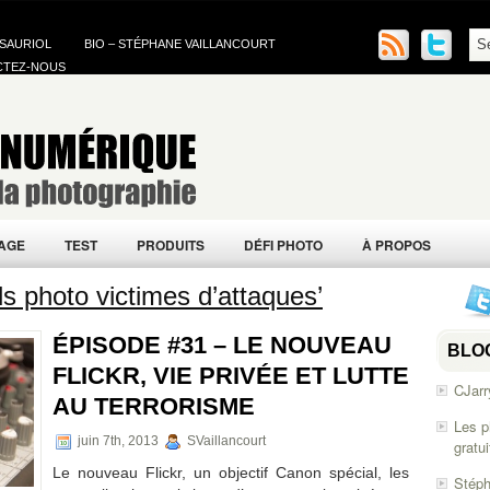
 SAURIOL
BIO – STÉPHANE VAILLANCOURT
CTEZ-NOUS
AGE
TEST
PRODUITS
DÉFI PHOTO
À PROPOS
s photo victimes d’attaques’
ÉPISODE #31 – LE NOUVEAU
BLO
FLICKR, VIE PRIVÉE ET LUTTE
CJarr
AU TERRORISME
Les p
juin 7th, 2013
SVaillancourt
gratu
Le nouveau Flickr, un objectif Canon spécial, les
Stéph