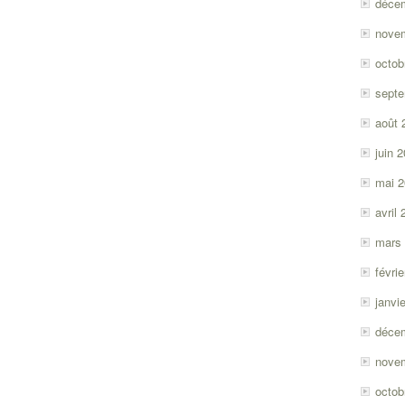
déce
nove
octob
sept
août 
juin 
mai 
avril
mars
févri
janvi
déce
nove
octob