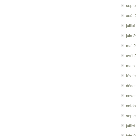
sept
août 
juille
juin 
mai 
avril
mars
févri
déce
nove
octob
sept
juille
juin 