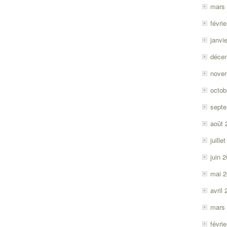
mars
févri
janvi
déce
nove
octob
sept
août 
juille
juin 
mai 
avril
mars
févri