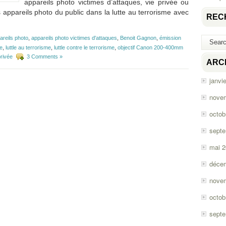
appareils photo victimes d’attaques, vie privée ou
es appareils photo du public dans la lutte au terrorisme avec
REC
areils photo
,
appareils photo victimes d'attaques
,
Benoit Gagnon
,
émission
ue
,
luttle au terrorisme
,
luttle contre le terrorisme
,
objectif Canon 200-400mm
privée
3 Comments »
ARC
janvi
nove
octob
sept
mai 
déce
nove
octob
sept