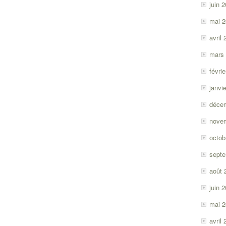
juin 
mai 
avril
mars
févri
janvi
déce
nove
octob
sept
août 
juin 
mai 
avril