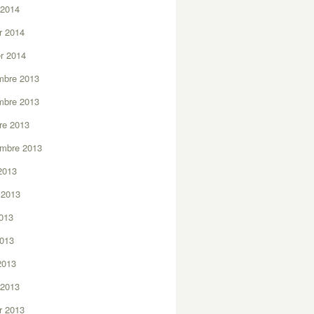
 2014
er 2014
er 2014
mbre 2013
mbre 2013
re 2013
embre 2013
2013
t 2013
2013
2013
 2013
 2013
er 2013