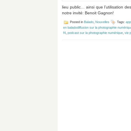
lieu public… ainsi que l’utilisation d
notre invité: Benoit Gagnon!
Posted in
Balado
,
Nouvelles
Tags:
app
en baladodiffusion sur la photographie numériq
f4
,
podcast sur la photographie numérique
,
vie 