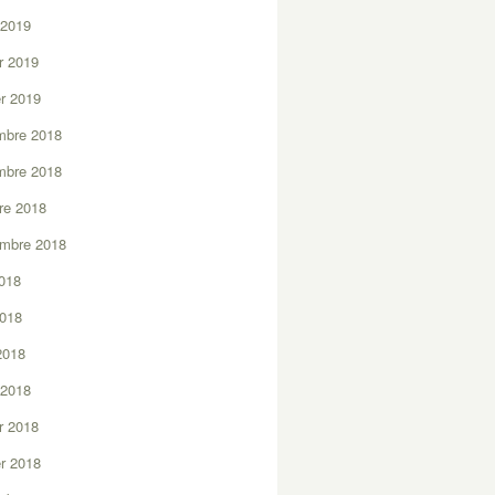
 2019
er 2019
er 2019
mbre 2018
mbre 2018
re 2018
embre 2018
2018
2018
 2018
 2018
er 2018
er 2018