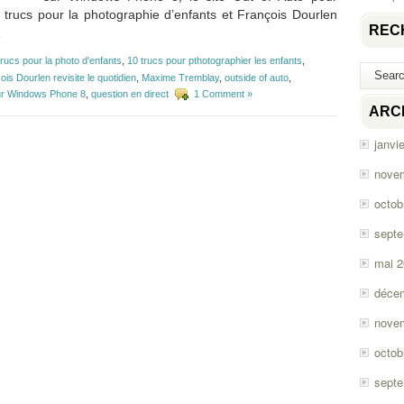
trucs pour la photographie d’enfants et François Dourlen
REC
e…
trucs pour la photo d'enfants
,
10 trucs pour pthotographier les enfants
,
ois Dourlen revisite le quotidien
,
Maxime Tremblay
,
outside of auto
,
ur Windows Phone 8
,
question en direct
1 Comment »
ARC
janvi
nove
octob
sept
mai 
déce
nove
octob
sept