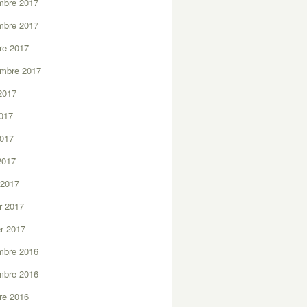
mbre 2017
mbre 2017
re 2017
embre 2017
2017
2017
2017
 2017
 2017
er 2017
er 2017
mbre 2016
mbre 2016
re 2016