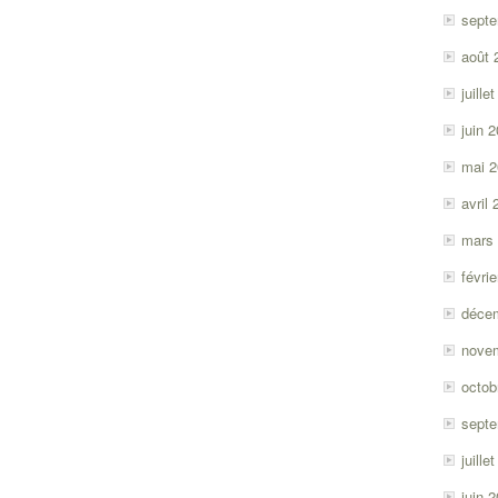
sept
août 
juille
juin 
mai 
avril
mars
févri
déce
nove
octob
sept
juille
juin 