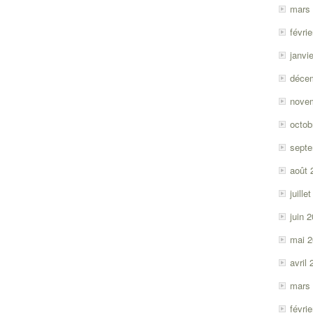
mars
févri
janvi
déce
nove
octob
sept
août 
juille
juin 
mai 
avril
mars
févri