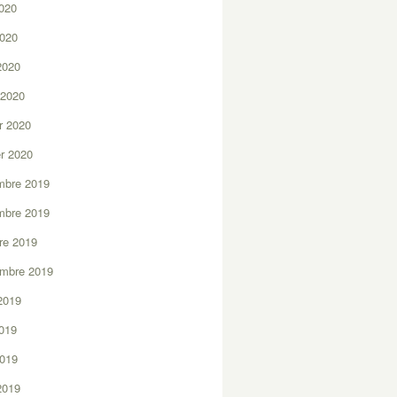
2020
2020
 2020
 2020
er 2020
er 2020
mbre 2019
mbre 2019
re 2019
embre 2019
2019
2019
2019
 2019