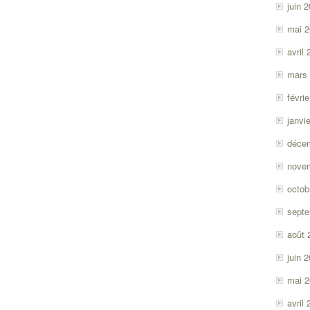
juin 
mai 
avril
mars
févri
janvi
déce
nove
octob
sept
août 
juin 
mai 
avril