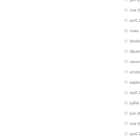
mai 
avril
mars
févri
déce
nove
octob
sept
août 
juille
juin 
mai 
avril