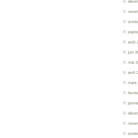
déce
nove
octob
sept
août 
juin 
mai 
avril
mars
févri
janvi
déce
nove
octob