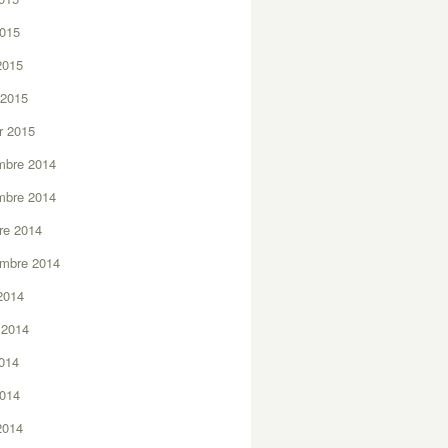
2015
 2015
 2015
er 2015
mbre 2014
mbre 2014
re 2014
embre 2014
2014
t 2014
2014
2014
 2014