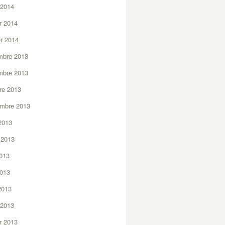
 2014
er 2014
er 2014
mbre 2013
mbre 2013
re 2013
embre 2013
2013
t 2013
2013
2013
 2013
 2013
er 2013