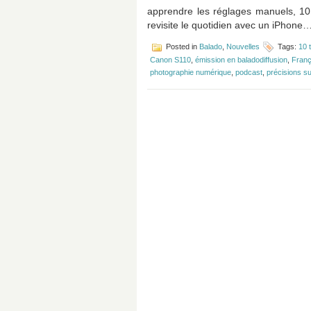
apprendre les réglages manuels, 10 
revisite le quotidien avec un iPhon
Posted in
Balado
,
Nouvelles
Tags:
10 
Canon S110
,
émission en baladodiffusion
,
Franç
photographie numérique
,
podcast
,
précisions s