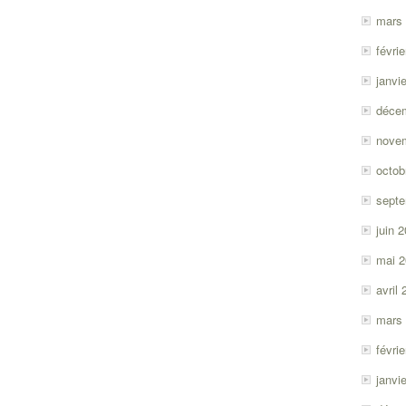
mars
févri
janvi
déce
nove
octob
sept
juin 
mai 
avril
mars
févri
janvi