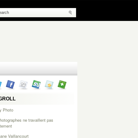
GROLL
y Photo
hotographes ne travaillent pas
itement
ane Vaillancourt