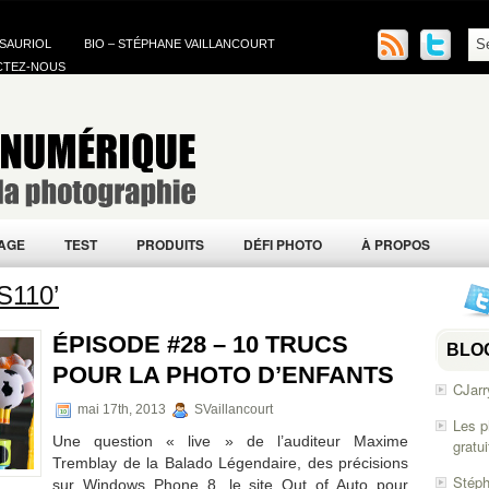
 SAURIOL
BIO – STÉPHANE VAILLANCOURT
CTEZ-NOUS
AGE
TEST
PRODUITS
DÉFI PHOTO
À PROPOS
S110’
ÉPISODE #28 – 10 TRUCS
BLO
POUR LA PHOTO D’ENFANTS
CJarr
mai 17th, 2013
SVaillancourt
Les p
Une question « live » de l’auditeur Maxime
gratu
Tremblay de la Balado Légendaire, des précisions
Stéph
sur Windows Phone 8, le site Out of Auto pour