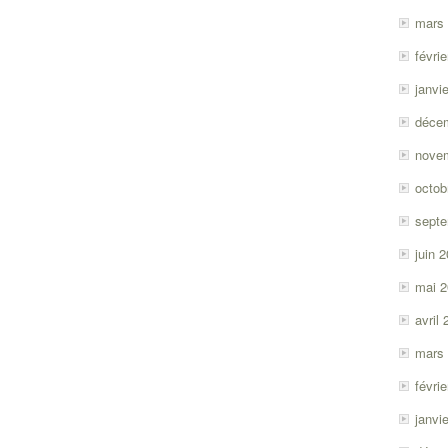
mars
févri
janvi
déce
nove
octob
sept
juin 
mai 
avril
mars
févri
janvi