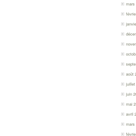
mars
févri
janvi
déce
nove
octob
sept
août 
juille
juin 
mai 
avril
mars
févri