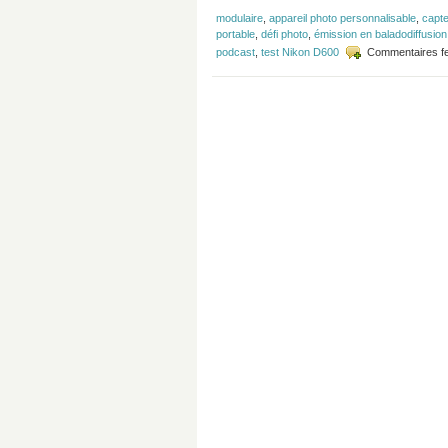
modulaire
,
appareil photo personnalisable
,
capte
portable
,
défi photo
,
émission en baladodiffusion
podcast
,
test Nikon D600
Commentaires f