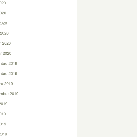
2020
2020
 2020
 2020
er 2020
er 2020
mbre 2019
mbre 2019
re 2019
embre 2019
2019
2019
2019
 2019