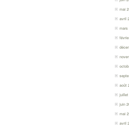
mai 
avril
mars
févri
déce
nove
octob
sept
août 
juille
juin 
mai 
avril