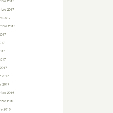
mbre 2017
mbre 2017
re 2017
embre 2017
2017
2017
2017
 2017
 2017
er 2017
er 2017
mbre 2016
mbre 2016
re 2016