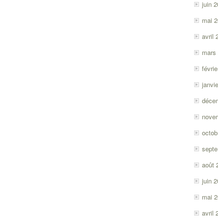
juin 
mai 
avril
mars
févri
janvi
déce
nove
octob
sept
août 
juin 
mai 
avril