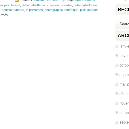
ur plein format
,
débat tablette ou ordinateur portable
,
débat tablette ou
REC
,
Equinox camera
,
le printemps
,
photographie numérique
,
plein capteur
,
sur
ermés
Épisode
#26
–
Nikon
ARC
D600
janvi
nove
octob
sept
mai 
déce
nove
octob
sept