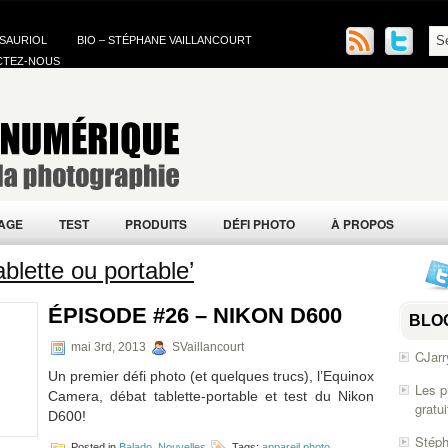
 SAURIOL
BIO – STÉPHANE VAILLANCOURT
CTEZ-NOUS
AGE
TEST
PRODUITS
DÉFI PHOTO
À PROPOS
blette ou portable’
ÉPISODE #26 – NIKON D600
BLO
mai 3rd, 2013
SVaillancourt
CJarr
Un premier défi photo (et quelques trucs), l’Equinox
Les p
Camera, débat tablette-portable et test du Nikon
gratu
D600!
Stéph
Posted in
Balado
,
Nouvelles
Tags:
appareil photo