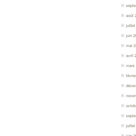
sept
août 
juille
juin 
mai 
avril
mars
févri
déce
nove
octob
sept
juille
juin 