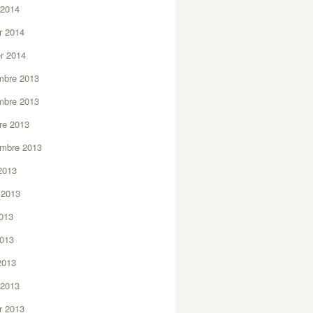
 2014
er 2014
er 2014
mbre 2013
mbre 2013
re 2013
embre 2013
2013
t 2013
2013
2013
 2013
 2013
er 2013