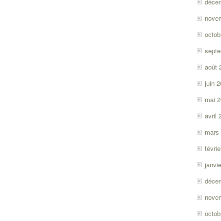
déce
nove
octob
sept
août 
juin 
mai 
avril
mars
févri
janvi
déce
nove
octob