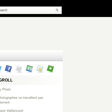
GROLL
y Photo
hotographes ne travaillent pas
itement
ane Vaillancourt