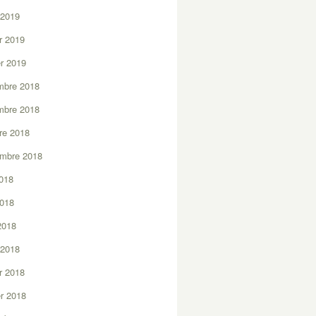
 2019
er 2019
er 2019
mbre 2018
mbre 2018
re 2018
embre 2018
2018
2018
 2018
 2018
er 2018
er 2018