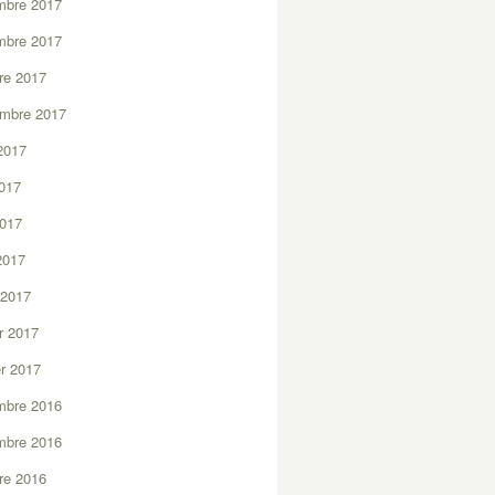
mbre 2017
mbre 2017
re 2017
embre 2017
2017
2017
2017
 2017
 2017
er 2017
er 2017
mbre 2016
mbre 2016
re 2016