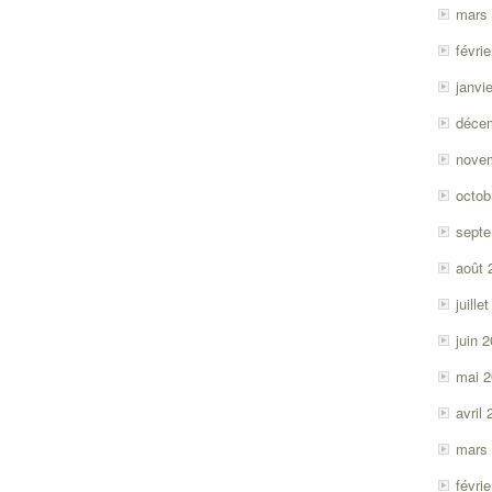
mars
févri
janvi
déce
nove
octob
sept
août 
juille
juin 
mai 
avril
mars
févri