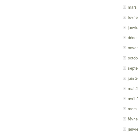
mars
févri
janvi
déce
nove
octob
sept
juin 
mai 
avril
mars
févri
janvi