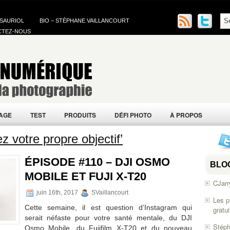
 SAURIOL
BIO – STÉPHANE VAILLANCOURT
CTEZ-NOUS
AGE
TEST
PRODUITS
DÉFI PHOTO
À PROPOS
z votre propre objectif’
ÉPISODE #110 – DJI OSMO
BLO
MOBILE ET FUJI X-T20
CJarr
juin 16th, 2017
SVaillancourt
Les p
Cette semaine, il est question d’Instagram qui
gratu
serait néfaste pour votre santé mentale, du DJI
Stéph
Osmo Mobile, du Fujifilm X-T20 et du nouveau