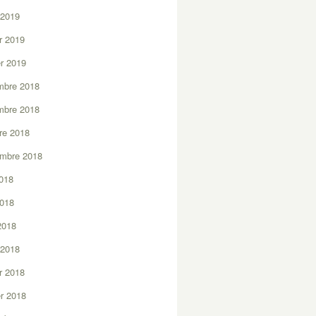
 2019
er 2019
er 2019
mbre 2018
mbre 2018
re 2018
embre 2018
2018
2018
 2018
 2018
er 2018
er 2018