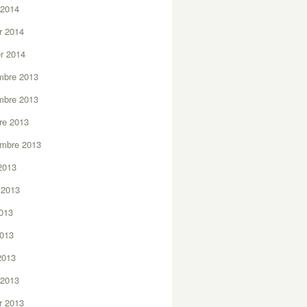
 2014
er 2014
er 2014
mbre 2013
mbre 2013
re 2013
embre 2013
2013
t 2013
2013
2013
 2013
 2013
er 2013