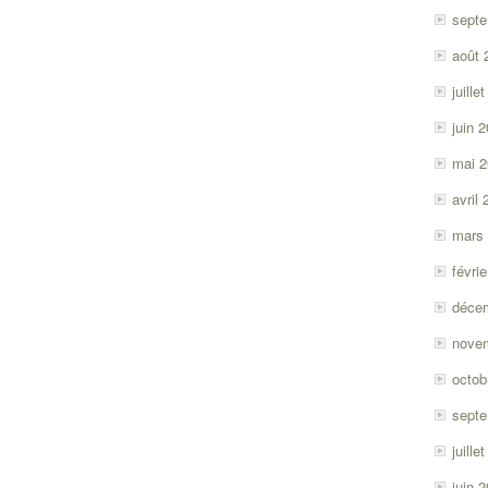
sept
août 
juille
juin 
mai 
avril
mars
févri
déce
nove
octob
sept
juille
juin 