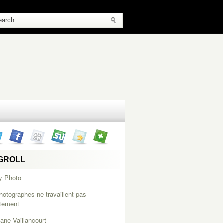
GROLL
y Photo
hotographes ne travaillent pas
itement
ane Vaillancourt