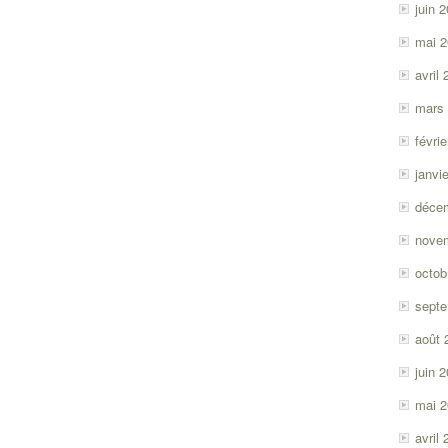
juin 
mai 
avril
mars
févri
janvi
déce
nove
octob
sept
août 
juin 
mai 
avril