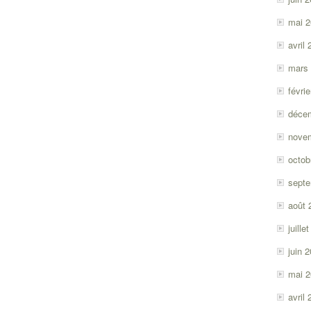
mai 
avril
mars
févri
déce
nove
octob
sept
août 
juille
juin 
mai 
avril