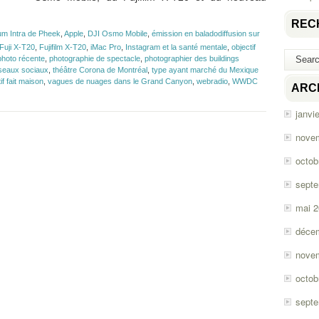
REC
um Intra de Pheek
,
Apple
,
DJI Osmo Mobile
,
émission en baladodiffusion sur
Fuji X-T20
,
Fujifilm X-T20
,
iMac Pro
,
Instagram et la santé mentale
,
objectif
photo récente
,
photographie de spectacle
,
photographier des buildings
seaux sociaux
,
théâtre Corona de Montréal
,
type ayant marché du Mexique
if fait maison
,
vagues de nuages dans le Grand Canyon
,
webradio
,
WWDC
ARC
janvi
nove
octob
sept
mai 
déce
nove
octob
sept