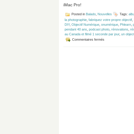
iMac Pro!
Posted in
Balado
,
Nouvelles
Tags:
alb
la photographie
,
fabriquez votre propre objectif
,
DIY
,
Objectif Numérique
,
onumérique
,
Phlearn
,
pendant 40 ans
,
podcast photo
,
rénovations
,
ré
au Canada et filmé 1 seconde par jour
,
un object
sur
Commentaires fermés
Épisode
#110
–
DJI
Osmo
Mobile
et
Fuji
X-
T20