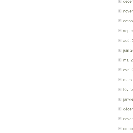
déce
nove
octob
sept
août 
juin 
mai 
avril
mars
févri
janvi
déce
nove
octob