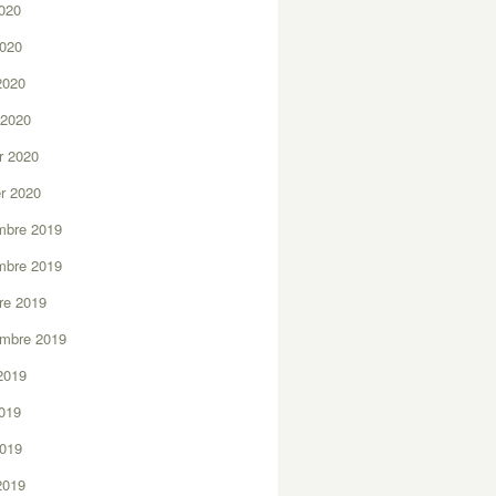
2020
2020
 2020
 2020
er 2020
er 2020
mbre 2019
mbre 2019
re 2019
embre 2019
2019
2019
2019
 2019