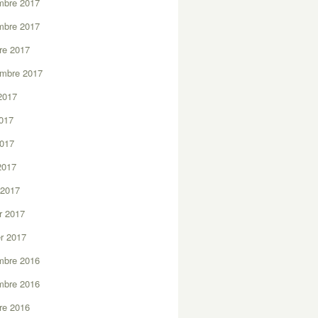
mbre 2017
mbre 2017
re 2017
embre 2017
2017
2017
2017
 2017
 2017
er 2017
er 2017
mbre 2016
mbre 2016
re 2016