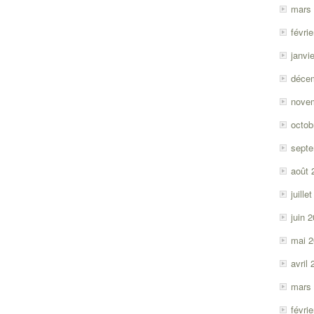
mars
févri
janvi
déce
nove
octob
sept
août 
juille
juin 
mai 
avril
mars
févri