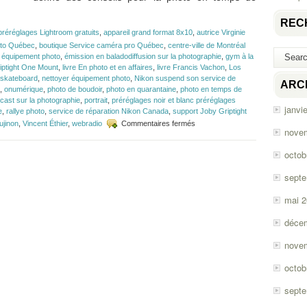
REC
préréglages Lightroom gratuits
,
appareil grand format 8x10
,
autrice Virginie
oto Québec
,
boutique Service caméra pro Québec
,
centre-ville de Montréal
r équipement photo
,
émission en baladodiffusion sur la photographie
,
gym à la
iptight One Mount
,
livre En photo et en affaires
,
livre Francis Vachon
,
Los
 skateboard
,
nettoyer équipement photo
,
Nikon suspend son service de
ARC
,
onumérique
,
photo de boudoir
,
photo en quarantaine
,
photo en temps de
cast sur la photographie
,
portrait
,
préréglages noir et blanc préréglages
janvi
e
,
rallye photo
,
service de réparation Nikon Canada
,
support Joby Griptight
sur
ujinon
,
Vincent Éthier
,
webradio
Commentaires fermés
nove
Épisode
#155
octob
–
La
sept
photo
en
mai 
temps
de
confinement
déce
nove
octob
sept