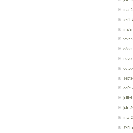
mai 
avril
mars
févri
déce
nove
octob
sept
août 
juille
juin 
mai 
avril