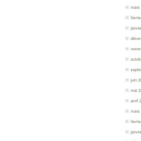
mars
févri
janvi
déce
nove
octob
sept
juin 
mai 
avril
mars
févri
janvi