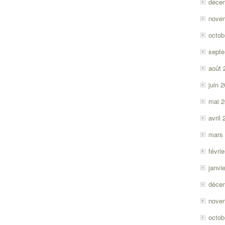
déce
nove
octob
sept
août 
juin 
mai 
avril
mars
févri
janvi
déce
nove
octob