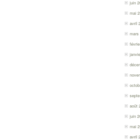
juin 
mai 
avril
mars
févri
janvi
déce
nove
octob
sept
août 
juin 
mai 
avril