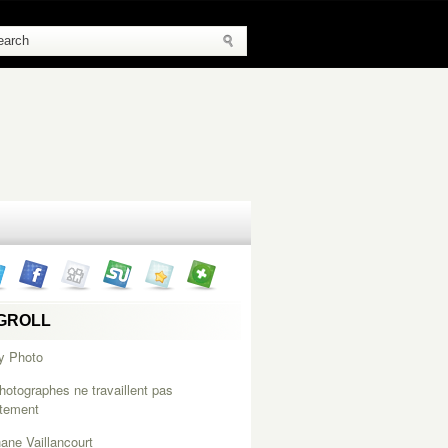
GROLL
y Photo
hotographes ne travaillent pas
itement
ane Vaillancourt