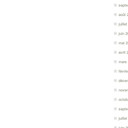
sept
août 
juille
juin 
mai 
avril
mars
févri
déce
nove
octob
sept
juille
juin 