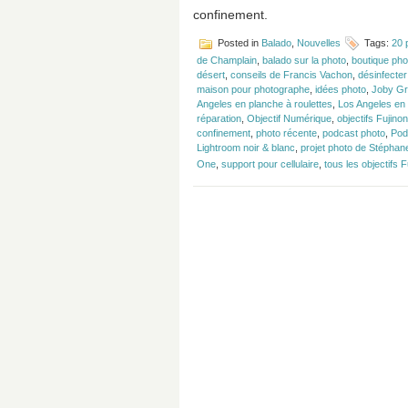
confinement.
Posted in
Balado
,
Nouvelles
Tags:
20 
de Champlain
,
balado sur la photo
,
boutique ph
désert
,
conseils de Francis Vachon
,
désinfecte
maison pour photographe
,
idées photo
,
Joby Gr
Angeles en planche à roulettes
,
Los Angeles en
réparation
,
Objectif Numérique
,
objectifs Fujinon
confinement
,
photo récente
,
podcast photo
,
Pod
Lightroom noir & blanc
,
projet photo de Stéphan
One
,
support pour cellulaire
,
tous les objectifs F