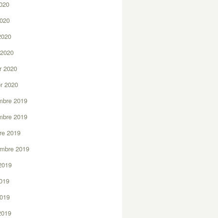
2020
2020
 2020
 2020
er 2020
er 2020
mbre 2019
mbre 2019
re 2019
embre 2019
2019
2019
2019
 2019