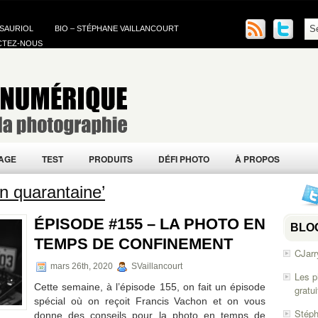
 SAURIOL
BIO – STÉPHANE VAILLANCOURT
CTEZ-NOUS
AGE
TEST
PRODUITS
DÉFI PHOTO
À PROPOS
n quarantaine’
ÉPISODE #155 – LA PHOTO EN
BLO
TEMPS DE CONFINEMENT
CJarr
mars 26th, 2020
SVaillancourt
Les p
Cette semaine, à l’épisode 155, on fait un épisode
gratu
spécial où on reçoit Francis Vachon et on vous
Stéph
donne des conseils pour la photo en temps de