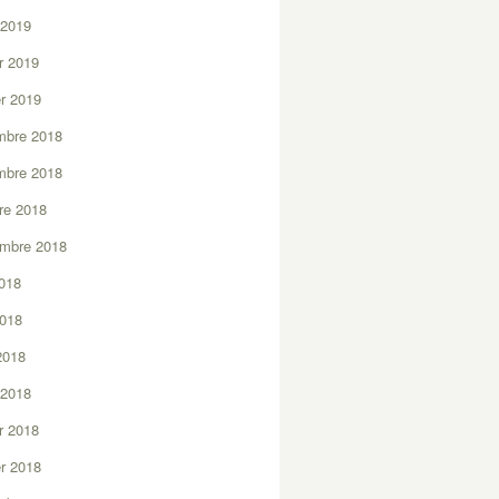
 2019
er 2019
er 2019
mbre 2018
mbre 2018
re 2018
embre 2018
2018
2018
 2018
 2018
er 2018
er 2018