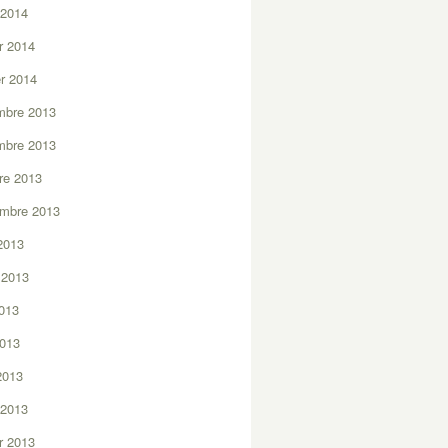
 2014
er 2014
er 2014
mbre 2013
mbre 2013
re 2013
embre 2013
2013
t 2013
2013
2013
 2013
 2013
er 2013