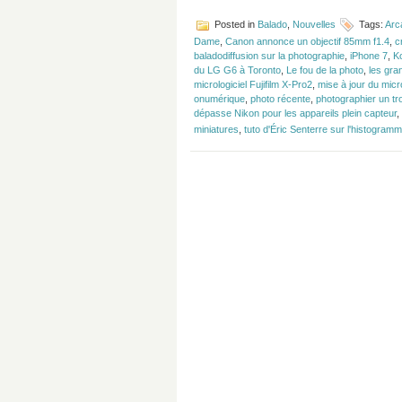
Posted in
Balado
,
Nouvelles
Tags:
Arc
Dame
,
Canon annonce un objectif 85mm f1.4
,
c
baladodiffusion sur la photographie
,
iPhone 7
,
Ko
du LG G6 à Toronto
,
Le fou de la photo
,
les gra
micrologiciel Fujifilm X-Pro2
,
mise à jour du micro
onumérique
,
photo récente
,
photographier un tro
dépasse Nikon pour les appareils plein capteur
,
miniatures
,
tuto d'Éric Senterre sur l'histogra