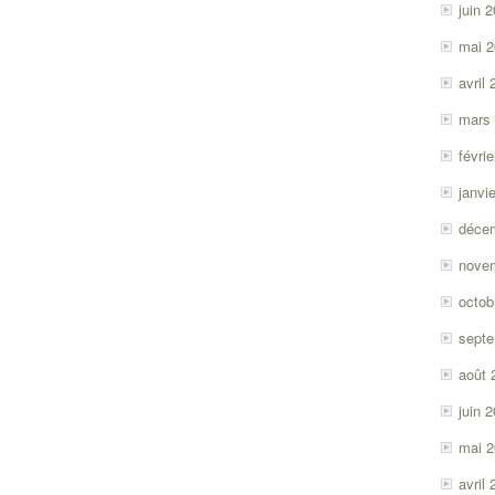
juin 
mai 
avril
mars
févri
janvi
déce
nove
octob
sept
août 
juin 
mai 
avril