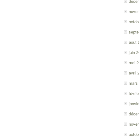
déce
nove
octob
sept
août 
juin 
mai 
avril
mars
févri
janvi
déce
nove
octob