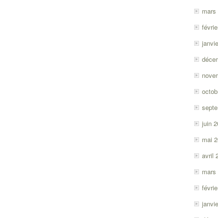
mars
févri
janvi
déce
nove
octob
sept
juin 
mai 
avril
mars
févri
janvi