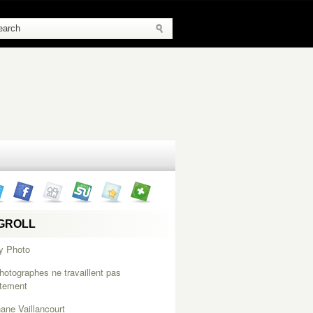
GROLL
y Photo
hotographes ne travaillent pas
itement
ane Vaillancourt