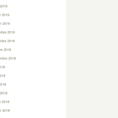
 2019
er 2019
er 2019
mbre 2018
mbre 2018
re 2018
embre 2018
2018
2018
 2018
 2018
er 2018
er 2018