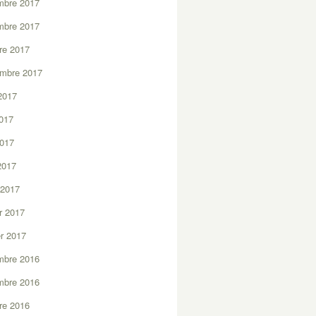
mbre 2017
mbre 2017
re 2017
embre 2017
2017
2017
2017
 2017
 2017
er 2017
er 2017
mbre 2016
mbre 2016
re 2016