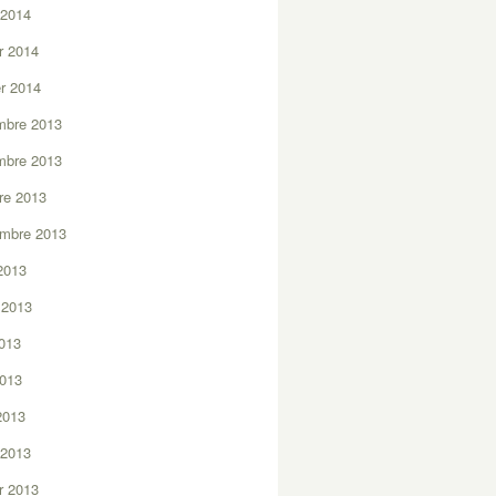
 2014
er 2014
er 2014
mbre 2013
mbre 2013
re 2013
embre 2013
2013
t 2013
2013
2013
 2013
 2013
er 2013