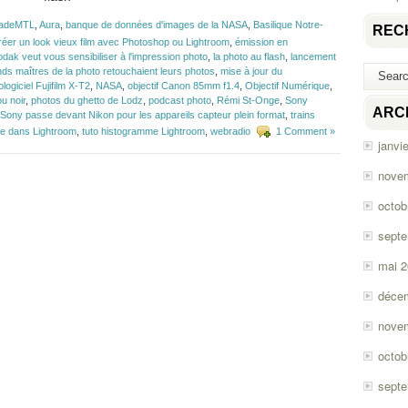
adeMTL
,
Aura
,
banque de données d'images de la NASA
,
Basilique Notre-
REC
réer un look vieux film avec Photoshop ou Lightroom
,
émission en
dak veut vous sensibiliser à l'impression photo
,
la photo au flash
,
lancement
nds maîtres de la photo retouchaient leurs photos
,
mise à jour du
logiciel Fujifilm X-T2
,
NASA
,
objectif Canon 85mm f1.4
,
Objectif Numérique
,
u noir
,
photos du ghetto de Lodz
,
podcast photo
,
Rémi St-Onge
,
Sony
ARC
Sony passe devant Nikon pour les appareils capteur plein format
,
trains
mme dans Lightroom
,
tuto histogramme Lightroom
,
webradio
1 Comment »
janvi
nove
octob
sept
mai 
déce
nove
octob
sept