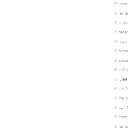
mars
févri
janvi
déce
nove
octob
sept
août 
juille
juin 
mai 
avril
mars
févri