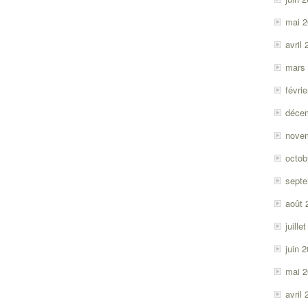
mai 
avril
mars
févri
déce
nove
octob
sept
août 
juille
juin 
mai 
avril