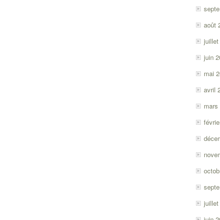
sept
août 
juille
juin 
mai 
avril
mars
févri
déce
nove
octob
sept
juille
juin 