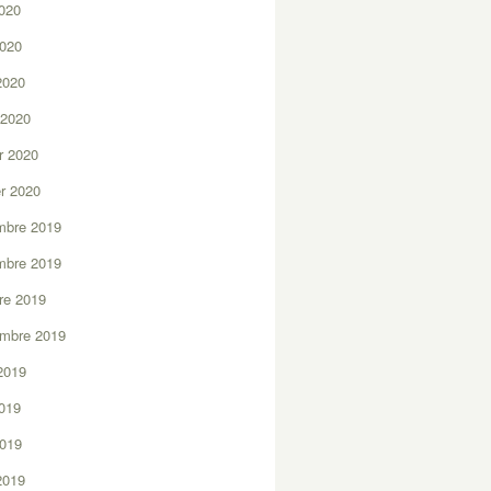
2020
2020
 2020
 2020
er 2020
er 2020
mbre 2019
mbre 2019
re 2019
embre 2019
2019
2019
2019
 2019