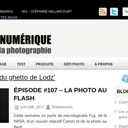
 SAURIOL
BIO – STÉPHANE VAILLANCOURT
CTEZ-NOUS
AGE
TEST
PRODUITS
DÉFI PHOTO
À PROPOS
du ghetto de Lodz’
ÉPISODE #107 – LA PHOTO AU
BLO
FLASH
CJarr
avril 28th, 2017
SVaillancourt
Les p
Cette semaine on parle de micrologiciels Fuji, de la
gratu
NASA, d’un nouvel objectif Canon et de la photo au
Stéph
flash