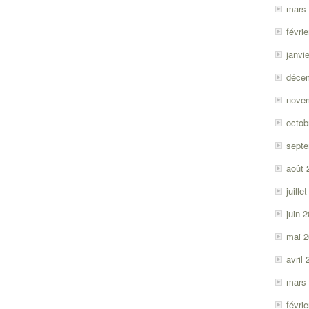
mars
févri
janvi
déce
nove
octob
sept
août 
juille
juin 
mai 
avril
mars
févri