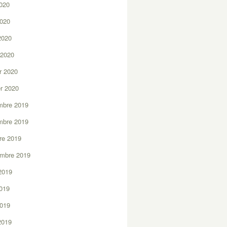
2020
2020
 2020
 2020
er 2020
er 2020
mbre 2019
mbre 2019
re 2019
embre 2019
2019
2019
2019
 2019