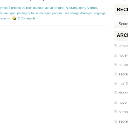
ythes à propos du plein capteur
,
achat en ligne
,
Adorama.com
,
Android
,
REC
f Numérique
,
photographie numérique
,
podcast
,
recadrage d'images
,
rognage
ressants
2 Comments »
ARC
janvi
nove
octob
sept
mai 
déce
nove
octob
sept