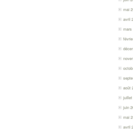
mai 
avril
mars
févri
déce
nove
octob
sept
août 
juille
juin 
mai 
avril