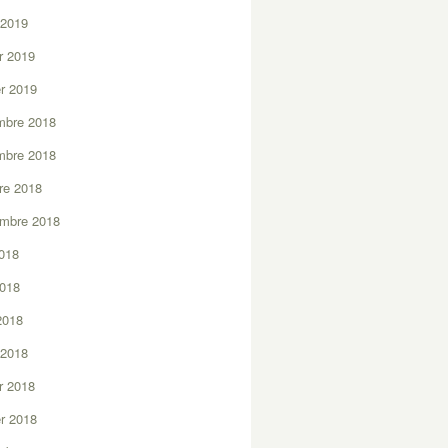
 2019
er 2019
er 2019
mbre 2018
mbre 2018
re 2018
embre 2018
2018
2018
 2018
 2018
er 2018
er 2018