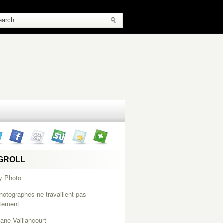
GROLL
y Photo
hotographes ne travaillent pas
itement
ane Vaillancourt