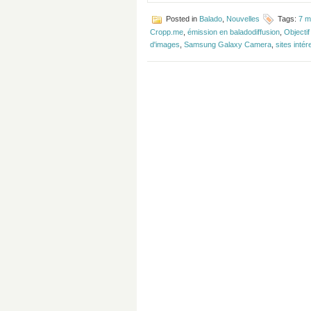
Posted in
Balado
,
Nouvelles
Tags:
7 m
Cropp.me
,
émission en baladodiffusion
,
Objecti
d'images
,
Samsung Galaxy Camera
,
sites inté