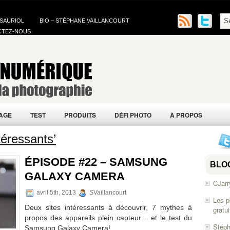
 SAURIOL
BIO – STÉPHANE VAILLANCOURT
CTEZ-NOUS
AGE
TEST
PRODUITS
DÉFI PHOTO
À PROPOS
téressants’
ÉPISODE #22 – SAMSUNG
BLO
GALAXY CAMERA
CJarr
avril 5th, 2013
SVaillancourt
Les p
Deux sites intéressants à découvrir, 7 mythes à
gratu
propos des appareils plein capteur… et le test du
Stéph
Samsung Galaxy Camera!