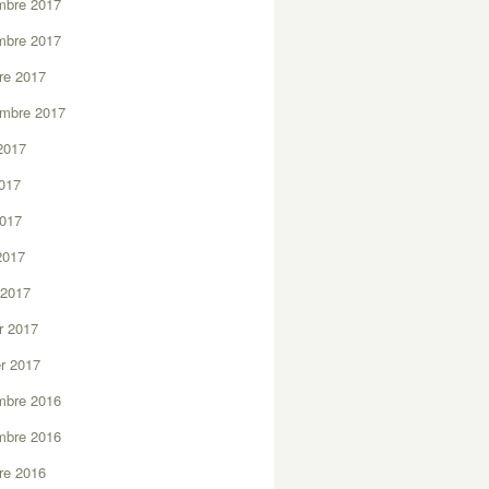
mbre 2017
mbre 2017
re 2017
embre 2017
2017
2017
2017
 2017
 2017
er 2017
er 2017
mbre 2016
mbre 2016
re 2016