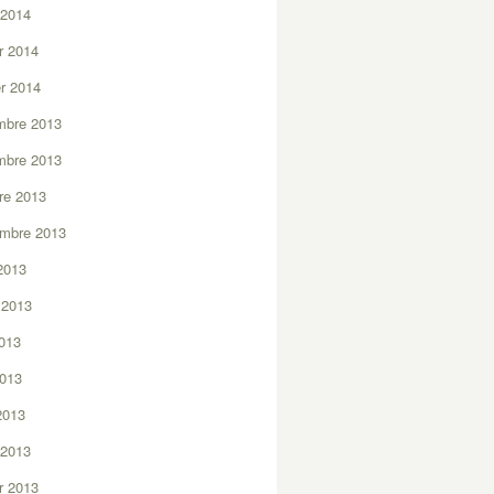
 2014
er 2014
er 2014
mbre 2013
mbre 2013
re 2013
embre 2013
2013
t 2013
2013
2013
 2013
 2013
er 2013