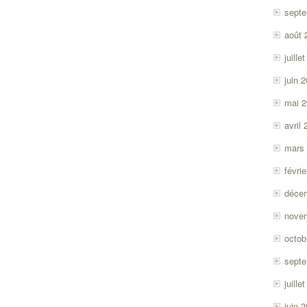
sept
août 
juille
juin 
mai 
avril
mars
févri
déce
nove
octob
sept
juille
juin 