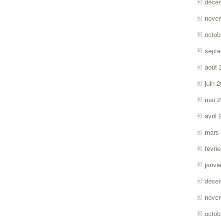
déce
nove
octob
sept
août 
juin 
mai 
avril
mars
févri
janvi
déce
nove
octob