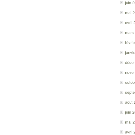
juin 
mai 
avril
mars
févri
janvi
déce
nove
octob
sept
août 
juin 
mai 
avril