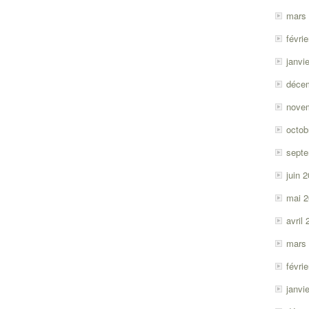
mars
févri
janvi
déce
nove
octob
sept
juin 
mai 
avril
mars
févri
janvi