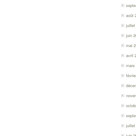
sept
août 
juille
juin 
mai 
avril
mars
févri
déce
nove
octob
sept
juille
juin 