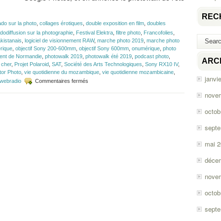
REC
ado sur la photo
,
collages érotiques
,
double exposition en film
,
doubles
dodiffusion sur la photographie
,
Festival Elektra
,
filtre photo
,
Francofolies
,
kistanais
,
logiciel de visionnement RAW
,
marche photo 2019
,
marche photo
rique
,
objectif Sony 200-600mm
,
objectif Sony 600mm
,
onumérique
,
photo
ent de Normandie
,
photowalk 2019
,
photowalk été 2019
,
podcast photo
,
ARC
 cher
,
Projet Polaroid
,
SAT
,
Société des Arts Technologiques
,
Sony RX10 IV
,
tor Photo
,
vie quotidienne du mozambique
,
vie quotidienne mozambicaine
,
janvi
sur
webradio
Commentaires fermés
Épisode
nove
#145
–
octob
Le
divorce
sept
de
Google
mai 
Photos
déce
nove
octob
sept