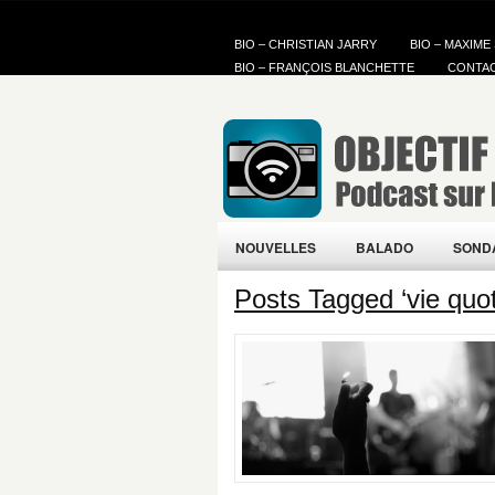
BIO – CHRISTIAN JARRY
BIO – MAXIME
BIO – FRANÇOIS BLANCHETTE
CONTA
NOUVELLES
BALADO
SOND
Posts Tagged ‘vie quo