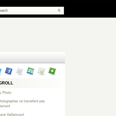
GROLL
y Photo
hotographes ne travaillent pas
itement
ane Vaillancourt