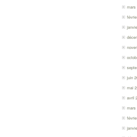
mars
févri
janvi
déce
nove
octob
sept
juin 
mai 
avril
mars
févri
janvi