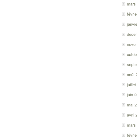
mars
févri
janvi
déce
nove
octob
sept
août 
juille
juin 
mai 
avril
mars
févri