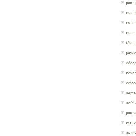
juin 
mai 
avril
mars
févri
janvi
déce
nove
octob
sept
août 
juin 
mai 
avril