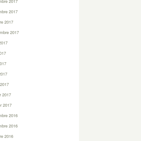
mbre 2017
mbre 2017
re 2017
embre 2017
2017
2017
2017
 2017
 2017
er 2017
er 2017
mbre 2016
mbre 2016
re 2016