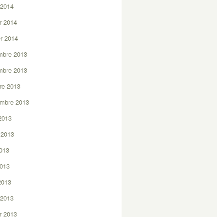
 2014
er 2014
er 2014
mbre 2013
mbre 2013
re 2013
embre 2013
2013
t 2013
2013
2013
 2013
 2013
er 2013