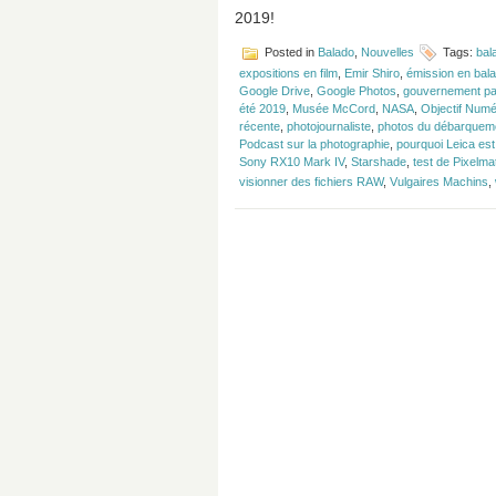
2019!
Posted in
Balado
,
Nouvelles
Tags:
bal
expositions en film
,
Emir Shiro
,
émission en bala
Google Drive
,
Google Photos
,
gouvernement pa
été 2019
,
Musée McCord
,
NASA
,
Objectif Numé
récente
,
photojournaliste
,
photos du débarquem
Podcast sur la photographie
,
pourquoi Leica est
Sony RX10 Mark IV
,
Starshade
,
test de Pixelma
visionner des fichiers RAW
,
Vulgaires Machins
,