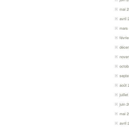
mai 
avril
mars
févri
déce
nove
octob
sept
août 
juille
juin 
mai 
avril