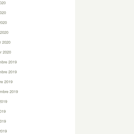
2020
2020
 2020
 2020
er 2020
er 2020
mbre 2019
mbre 2019
re 2019
embre 2019
2019
2019
2019
 2019