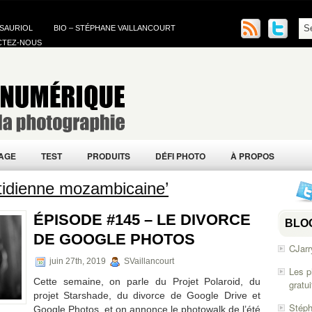
 SAURIOL
BIO – STÉPHANE VAILLANCOURT
CTEZ-NOUS
AGE
TEST
PRODUITS
DÉFI PHOTO
À PROPOS
tidienne mozambicaine’
ÉPISODE #145 – LE DIVORCE
BLO
DE GOOGLE PHOTOS
CJarr
juin 27th, 2019
SVaillancourt
Les p
Cette semaine, on parle du Projet Polaroid, du
gratu
projet Starshade, du divorce de Google Drive et
Stéph
Google Photos, et on annonce le photowalk de l’été