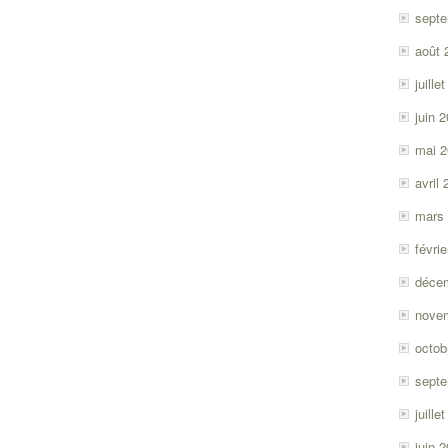
sept
août 
juille
juin 
mai 
avril
mars
févri
déce
nove
octob
sept
juille
juin 