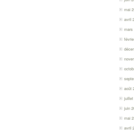
mai 
avril
mars
févri
déce
nove
octob
sept
août 
juille
juin 
mai 
avril