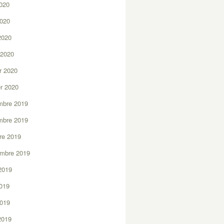
2020
2020
 2020
 2020
er 2020
er 2020
mbre 2019
mbre 2019
re 2019
embre 2019
2019
2019
2019
 2019