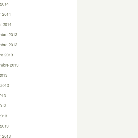
 2014
er 2014
er 2014
mbre 2013
mbre 2013
re 2013
embre 2013
2013
t 2013
2013
2013
 2013
 2013
er 2013