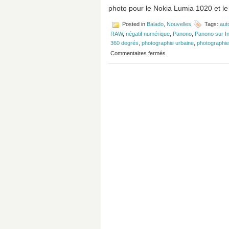
photo pour le Nokia Lumia 1020 et le
Posted in
Balado
,
Nouvelles
Tags:
aut
RAW
,
négatif numérique
,
Panono
,
Panono sur I
360 degrés
,
photographie urbaine
,
photographie
sur
Commentaires fermés
Épisode
#47
–
Un
selfie
de
type
Urbex