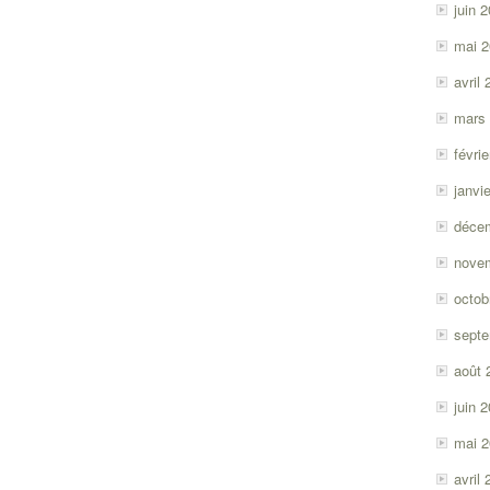
juin 
mai 
avril
mars
févri
janvi
déce
nove
octob
sept
août 
juin 
mai 
avril