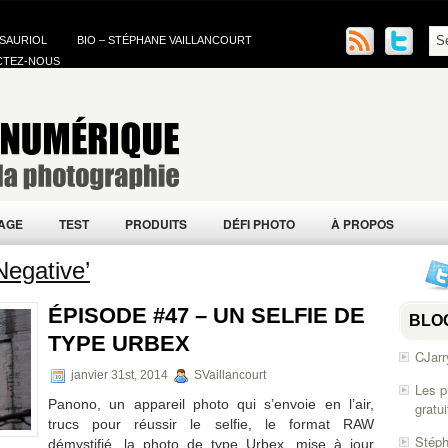
 SAURIOL
BIO – STÉPHANE VAILLANCOURT
CTEZ-NOUS
AGE
TEST
PRODUITS
DÉFI PHOTO
À PROPOS
Negative’
ÉPISODE #47 – UN SELFIE DE
BLO
TYPE URBEX
CJarr
janvier 31st, 2014
SVaillancourt
Les p
Panono, un appareil photo qui s’envoie en l’air,
gratu
trucs pour réussir le selfie, le format RAW
Stéph
démystifié, la photo de type Urbex, mise à jour