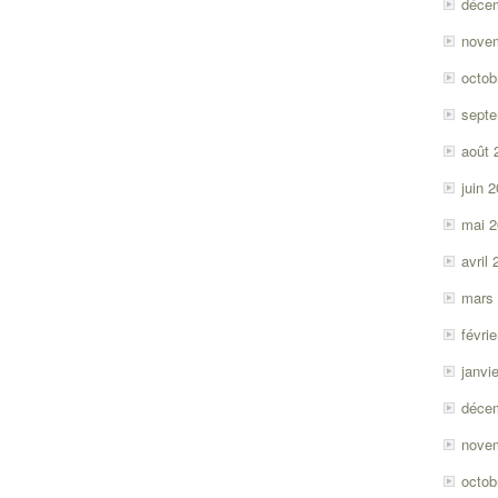
déce
nove
octob
sept
août 
juin 
mai 
avril
mars
févri
janvi
déce
nove
octob