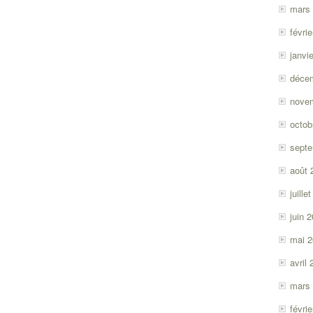
mars
févri
janvi
déce
nove
octob
sept
août 
juille
juin 
mai 
avril
mars
févri