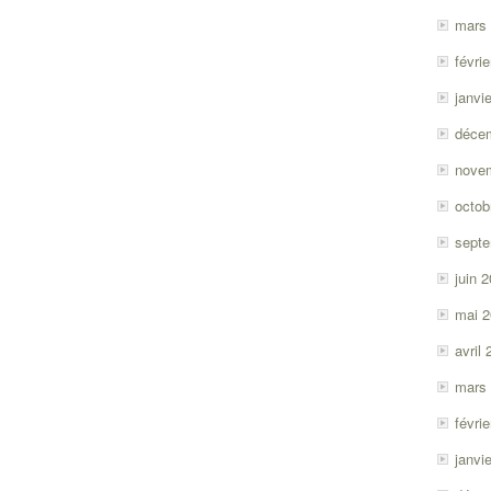
mars
févri
janvi
déce
nove
octob
sept
juin 
mai 
avril
mars
févri
janvi