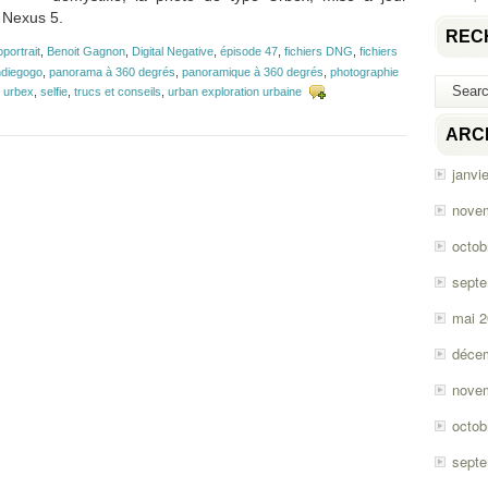
 Nexus 5.
REC
oportrait
,
Benoit Gagnon
,
Digital Negative
,
épisode 47
,
fichiers DNG
,
fichiers
ndiegogo
,
panorama à 360 degrés
,
panoramique à 360 degrés
,
photographie
 urbex
,
selfie
,
trucs et conseils
,
urban exploration urbaine
ARC
janvi
nove
octob
sept
mai 
déce
nove
octob
sept