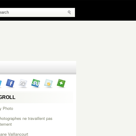
GROLL
y Photo
hotographes ne travaillent pas
itement
ane Vaillancourt