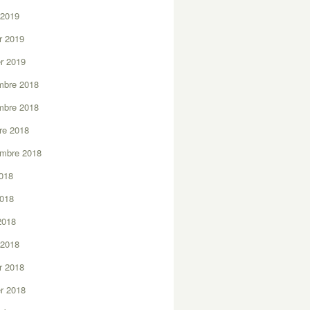
 2019
er 2019
er 2019
mbre 2018
mbre 2018
re 2018
embre 2018
2018
2018
 2018
 2018
er 2018
er 2018