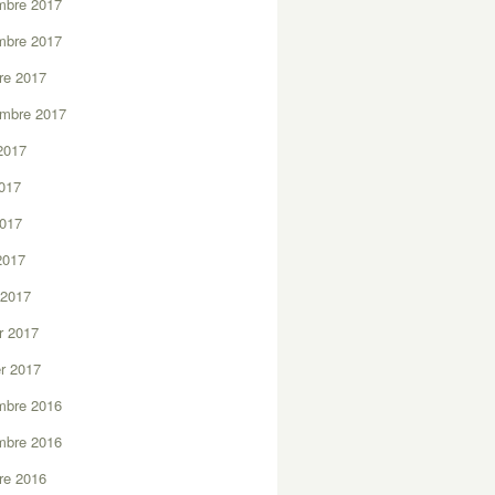
mbre 2017
mbre 2017
re 2017
embre 2017
2017
2017
2017
 2017
 2017
er 2017
er 2017
mbre 2016
mbre 2016
re 2016