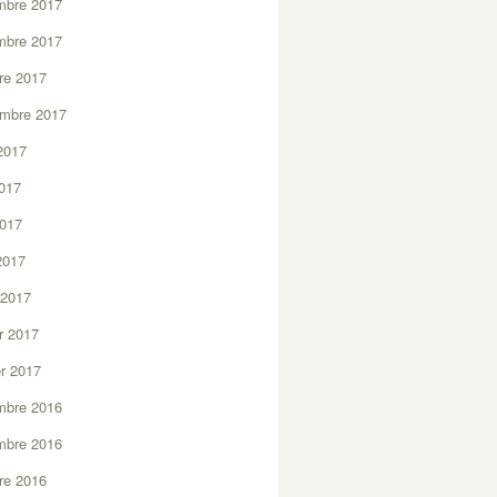
mbre 2017
mbre 2017
re 2017
embre 2017
2017
2017
2017
 2017
 2017
er 2017
er 2017
mbre 2016
mbre 2016
re 2016