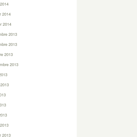
 2014
er 2014
er 2014
mbre 2013
mbre 2013
re 2013
embre 2013
2013
t 2013
2013
2013
 2013
 2013
er 2013