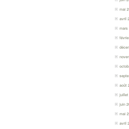
mai 
avril
mars
févri
déce
nove
octob
sept
août 
juille
juin 
mai 
avril