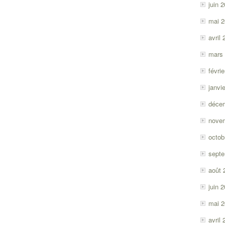
juin 
mai 
avril
mars
févri
janvi
déce
nove
octob
sept
août 
juin 
mai 
avril