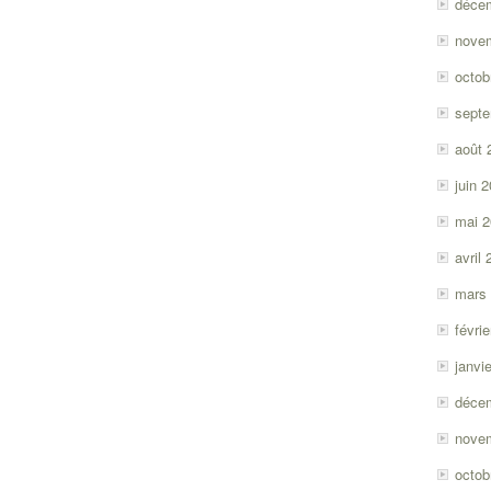
déce
nove
octob
sept
août 
juin 
mai 
avril
mars
févri
janvi
déce
nove
octob