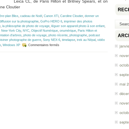
Leica CL, de Paris Hilton et Britney Spears, et on
ne Cloutier
REC
ière-plan Bliss
,
cadeau de Noël
,
Canon XTi
,
Caroline Cloutier
,
donner un
iffusion sur la photographie
,
GoPro HERO 6
,
imprimer des photos
e
,
la philosophie de photo de voyage
,
léguer son appareil photo à son enfant
,
,
New-York City
,
NYC
,
Objectif Numérique
,
onumérique
,
Paris Hilton et
ARC
ntation d'arbres
,
photo de voyage
,
photo récente
,
photographe
,
podcast
eistner photographe de guerre
,
Sony NEX-6
,
timelapse
,
trek au Népal
,
vidéo
sur
o
,
Windows XP
Commentaires fermés
janvi
Épisode
#117
nove
–
Photo
octob
de
voyage
sept
avec
Caroline
mai 
Cloutier
déce
nove
octob
sept