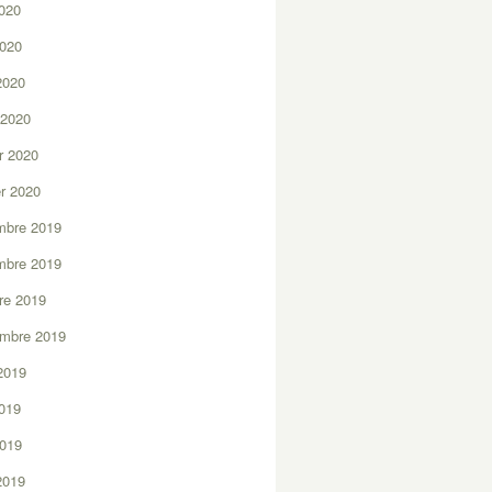
2020
2020
 2020
 2020
er 2020
er 2020
mbre 2019
mbre 2019
re 2019
embre 2019
2019
2019
2019
 2019