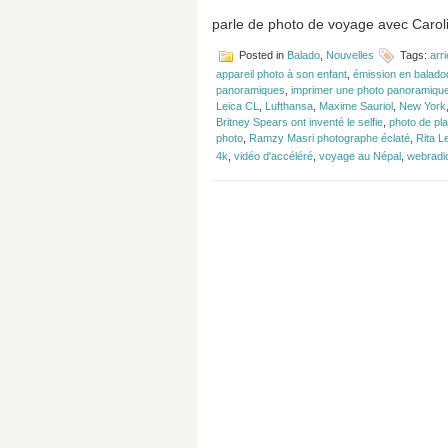
parle de photo de voyage avec Caroli
Posted in
Balado
,
Nouvelles
Tags:
arr
appareil photo à son enfant
,
émission en baladod
panoramiques
,
imprimer une photo panoramiqu
Leica CL
,
Lufthansa
,
Maxime Sauriol
,
New York
Britney Spears ont inventé le selfie
,
photo de pla
photo
,
Ramzy Masri photographe éclaté
,
Rita L
4k
,
vidéo d'accéléré
,
voyage au Népal
,
webradi