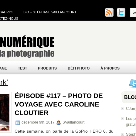
 SAURIOL
BIO – STÉPHANE VAILLANCOURT
CTEZ-NOUS
AGE
TEST
PRODUITS
DÉFI PHOTO
À PROPOS
rk’
ÉPISODE #117 – PHOTO DE
BLO
VOYAGE AVEC CAROLINE
CJarr
CLOUTIER
Les p
décembre 9th, 2017
SVaillancourt
gratu
Cette semaine, on parle de la GoPro HERO 6, du
Stéph