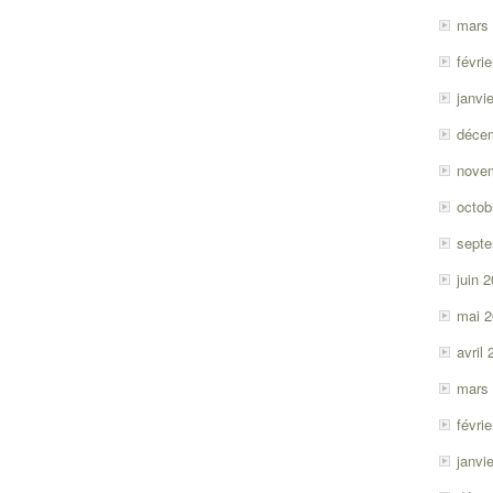
mars
févri
janvi
déce
nove
octob
sept
juin 
mai 
avril
mars
févri
janvi