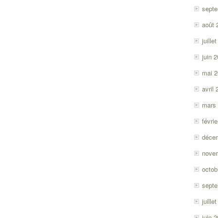
sept
août 
juille
juin 
mai 
avril
mars
févri
déce
nove
octob
sept
juille
juin 