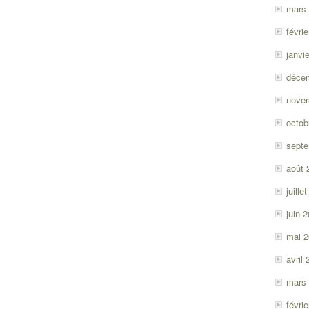
mars
févri
janvi
déce
nove
octob
sept
août 
juille
juin 
mai 
avril
mars
févri