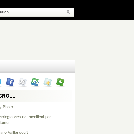
GROLL
y Photo
hotographes ne travaillent pas
itement
ane Vaillancourt