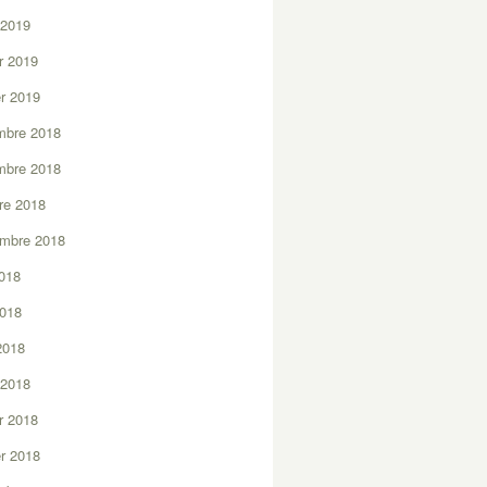
 2019
er 2019
er 2019
mbre 2018
mbre 2018
re 2018
embre 2018
2018
2018
 2018
 2018
er 2018
er 2018