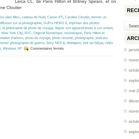
Leica CL, de Paris Hilton et Britney Spears, et on
ne Cloutier
REC
ière-plan Bliss
,
cadeau de Noël
,
Canon XTi
,
Caroline Cloutier
,
donner un
iffusion sur la photographie
,
GoPro HERO 6
,
imprimer des photos
e
,
la philosophie de photo de voyage
,
léguer son appareil photo à son enfant
,
,
New-York City
,
NYC
,
Objectif Numérique
,
onumérique
,
Paris Hilton et
ARC
ntation d'arbres
,
photo de voyage
,
photo récente
,
photographe
,
podcast
eistner photographe de guerre
,
Sony NEX-6
,
timelapse
,
trek au Népal
,
vidéo
sur
o
,
Windows XP
Commentaires fermés
janvi
Épisode
#117
nove
–
Photo
octob
de
voyage
sept
avec
Caroline
mai 
Cloutier
déce
nove
octob
sept