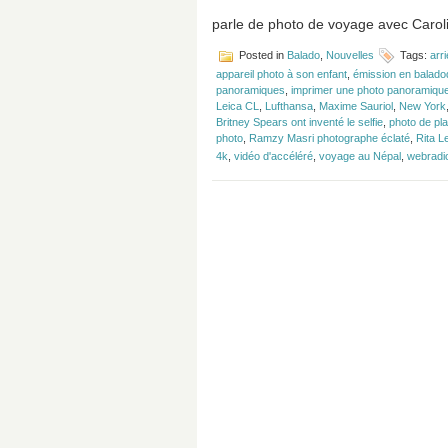
parle de photo de voyage avec Caroli
Posted in
Balado
,
Nouvelles
Tags:
arr
appareil photo à son enfant
,
émission en baladod
panoramiques
,
imprimer une photo panoramiqu
Leica CL
,
Lufthansa
,
Maxime Sauriol
,
New York
Britney Spears ont inventé le selfie
,
photo de pla
photo
,
Ramzy Masri photographe éclaté
,
Rita L
4k
,
vidéo d'accéléré
,
voyage au Népal
,
webradi