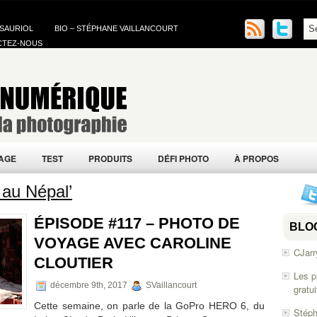
 SAURIOL
BIO – STÉPHANE VAILLANCOURT
CTEZ-NOUS
AGE
TEST
PRODUITS
DÉFI PHOTO
À PROPOS
 au Népal’
ÉPISODE #117 – PHOTO DE
BLO
VOYAGE AVEC CAROLINE
CJarr
CLOUTIER
Les p
décembre 9th, 2017
SVaillancourt
gratu
Cette semaine, on parle de la GoPro HERO 6, du
Stéph