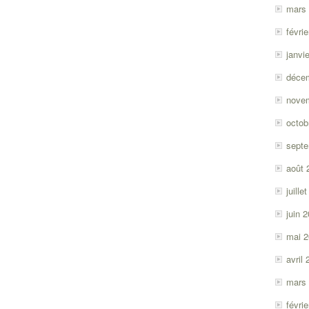
mars
févri
janvi
déce
nove
octob
sept
août 
juille
juin 
mai 
avril
mars
févri