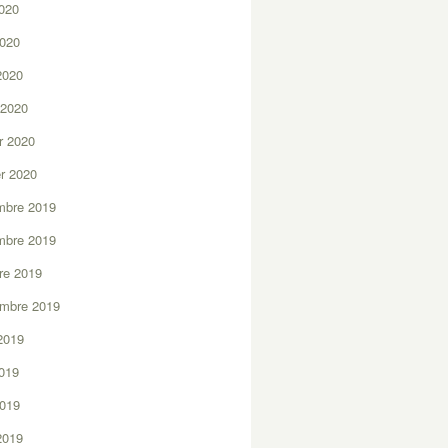
2020
2020
 2020
 2020
er 2020
er 2020
mbre 2019
mbre 2019
re 2019
embre 2019
2019
2019
2019
 2019