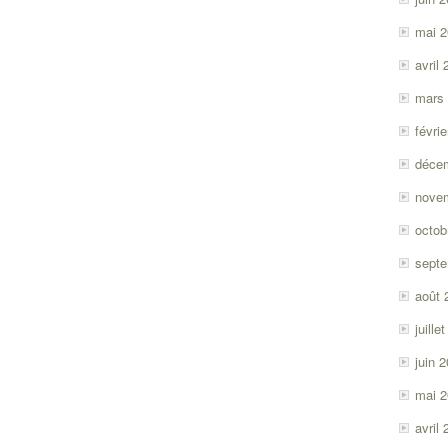
mai 
avril
mars
févri
déce
nove
octob
sept
août 
juille
juin 
mai 
avril