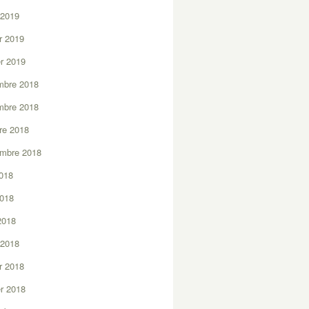
 2019
er 2019
er 2019
mbre 2018
mbre 2018
re 2018
embre 2018
2018
2018
 2018
 2018
er 2018
er 2018