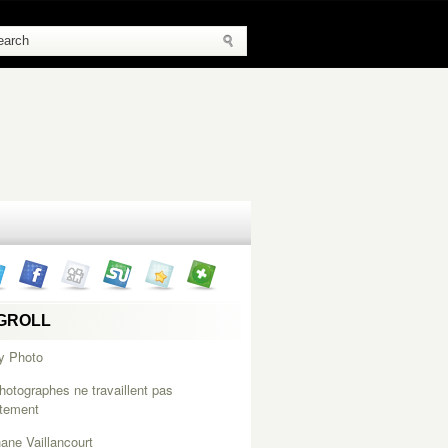
GROLL
y Photo
hotographes ne travaillent pas
itement
ane Vaillancourt