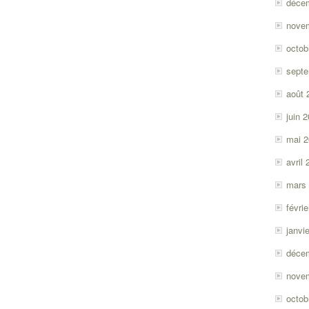
déce
nove
octob
sept
août 
juin 
mai 
avril
mars
févri
janvi
déce
nove
octob