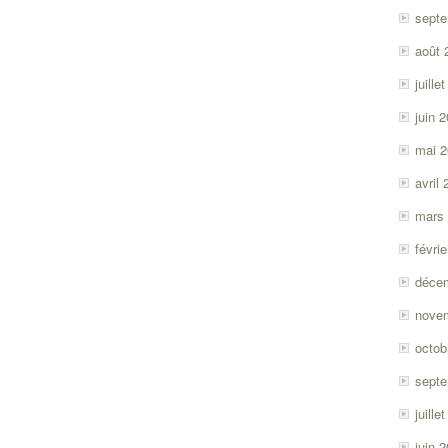
sept
août 
juille
juin 
mai 
avril
mars
févri
déce
nove
octob
sept
juille
juin 