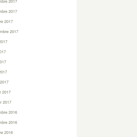
mbre 2017
mbre 2017
re 2017
embre 2017
2017
2017
2017
 2017
 2017
er 2017
er 2017
mbre 2016
mbre 2016
re 2016