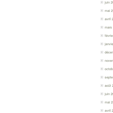
juin 
mai 
avril
mars
févri
janvi
déce
nove
octob
sept
août 
juin 
mai 
avril