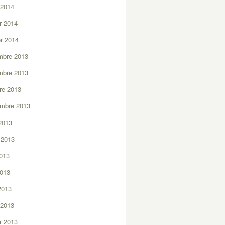
 2014
er 2014
er 2014
mbre 2013
mbre 2013
re 2013
embre 2013
2013
t 2013
2013
2013
 2013
 2013
er 2013