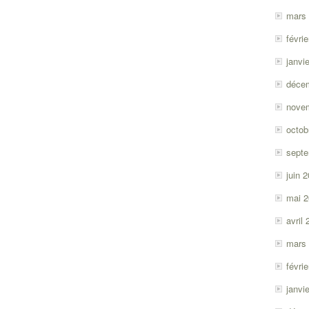
mars
févri
janvi
déce
nove
octob
sept
juin 
mai 
avril
mars
févri
janvi