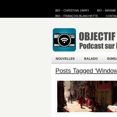
BIO – CHRISTIAN JARRY
BIO – MAXIME
BIO – FRANÇOIS BLANCHETTE
CONTA
NOUVELLES
BALADO
SOND
Posts Tagged ‘Windo