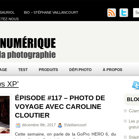
 SAURIOL
BIO – STÉPHANE VAILLANCOURT
CTEZ-NOUS
AGE
TEST
PRODUITS
DÉFI PHOTO
À PROPOS
ws XP’
ÉPISODE #117 – PHOTO DE
BLO
VOYAGE AVEC CAROLINE
CJarr
CLOUTIER
Les p
décembre 9th, 2017
SVaillancourt
gratu
Cette semaine, on parle de la GoPro HERO 6, du
Stéph