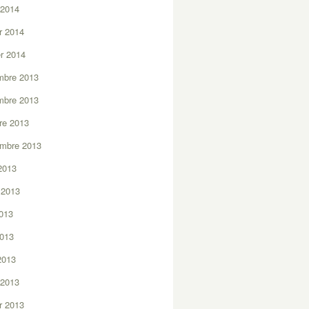
 2014
er 2014
er 2014
mbre 2013
mbre 2013
re 2013
embre 2013
2013
t 2013
2013
2013
 2013
 2013
er 2013