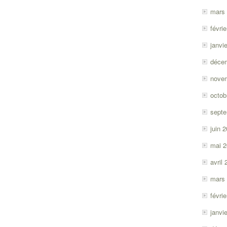
mars
févri
janvi
déce
nove
octob
sept
juin 
mai 
avril
mars
févri
janvi