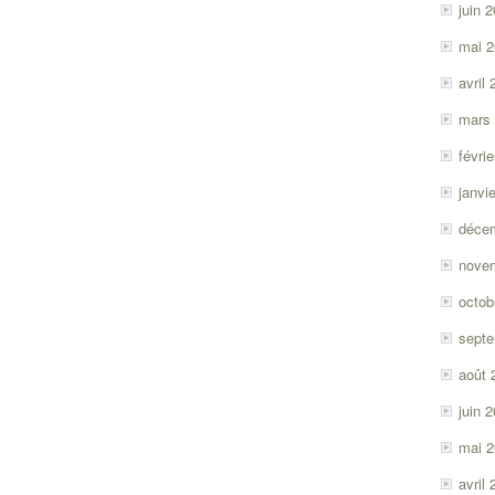
juin 
mai 
avril
mars
févri
janvi
déce
nove
octob
sept
août 
juin 
mai 
avril