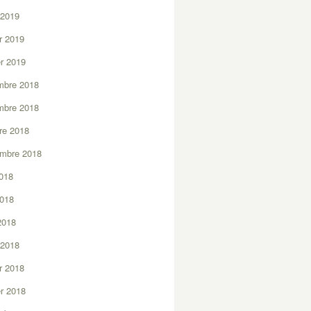
 2019
er 2019
er 2019
mbre 2018
mbre 2018
re 2018
embre 2018
2018
2018
 2018
 2018
er 2018
er 2018