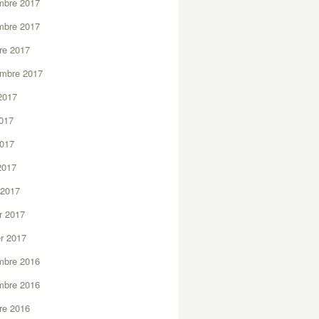
mbre 2017
mbre 2017
re 2017
embre 2017
2017
2017
2017
 2017
 2017
er 2017
er 2017
mbre 2016
mbre 2016
re 2016