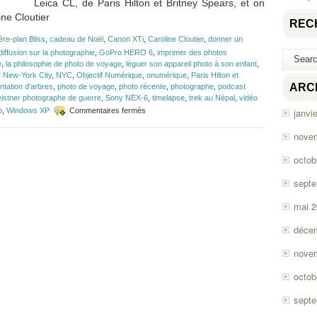
Leica CL, de Paris Hilton et Britney Spears, et on
ne Cloutier
REC
ière-plan Bliss
,
cadeau de Noël
,
Canon XTi
,
Caroline Cloutier
,
donner un
iffusion sur la photographie
,
GoPro HERO 6
,
imprimer des photos
e
,
la philosophie de photo de voyage
,
léguer son appareil photo à son enfant
,
,
New-York City
,
NYC
,
Objectif Numérique
,
onumérique
,
Paris Hilton et
ARC
ntation d'arbres
,
photo de voyage
,
photo récente
,
photographe
,
podcast
eistner photographe de guerre
,
Sony NEX-6
,
timelapse
,
trek au Népal
,
vidéo
sur
o
,
Windows XP
Commentaires fermés
janvi
Épisode
#117
nove
–
Photo
octob
de
voyage
sept
avec
Caroline
mai 
Cloutier
déce
nove
octob
sept