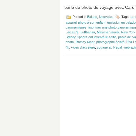
parle de photo de voyage avec Caroli
Posted in
Balado
,
Nouvelles
Tags:
arr
appareil photo à son enfant
,
émission en baladod
panoramiques
,
imprimer une photo panoramiqu
Leica CL
,
Lufthansa
,
Maxime Sauriol
,
New York
Britney Spears ont inventé le selfie
,
photo de pla
photo
,
Ramzy Masri photographe éclaté
,
Rita L
4k
,
vidéo d'accéléré
,
voyage au Népal
,
webradi