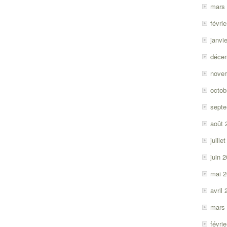
mars
févri
janvi
déce
nove
octob
sept
août 
juille
juin 
mai 
avril
mars
févri