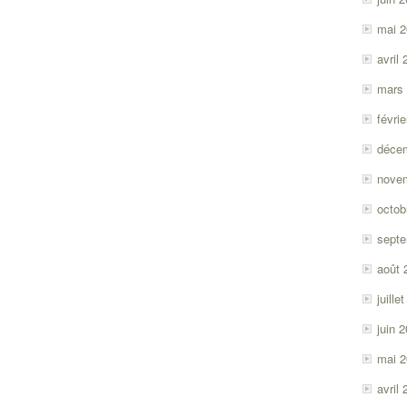
mai 
avril
mars
févri
déce
nove
octob
sept
août 
juille
juin 
mai 
avril