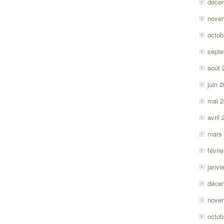
déce
nove
octob
sept
août 
juin 
mai 
avril
mars
févri
janvi
déce
nove
octob