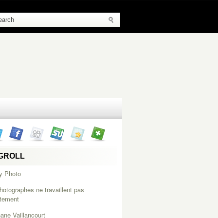
GROLL
y Photo
hotographes ne travaillent pas
itement
ane Vaillancourt