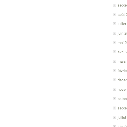
sept
août 
juille
juin 
mai 
avril
mars
févri
déce
nove
octob
sept
juille
juin 