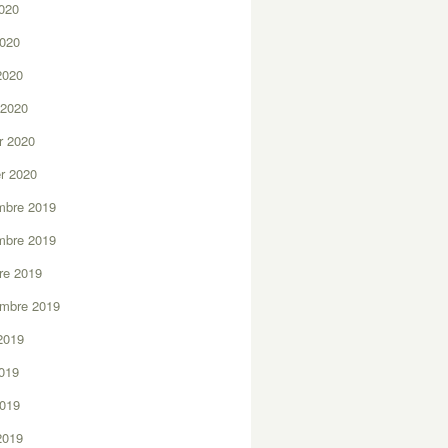
2020
2020
 2020
 2020
er 2020
er 2020
mbre 2019
mbre 2019
re 2019
embre 2019
2019
2019
2019
 2019