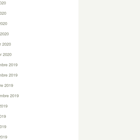
2020
2020
 2020
 2020
er 2020
er 2020
mbre 2019
mbre 2019
re 2019
embre 2019
2019
2019
2019
 2019