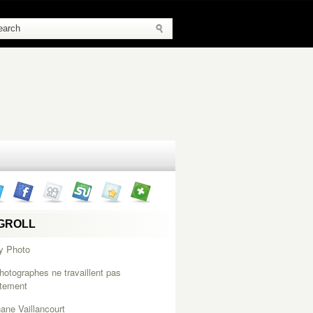
GROLL
y Photo
hotographes ne travaillent pas
itement
ane Vaillancourt