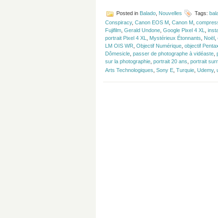
Posted in
Balado
,
Nouvelles
Tags:
bal
Conspiracy
,
Canon EOS M
,
Canon M
,
compress
Fujifilm
,
Gerald Undone
,
Google Pixel 4 XL
,
ins
portrait Pixel 4 XL
,
Mystérieux Étonnants
,
Noël
,
LM OIS WR
,
Objectif Numérique
,
objectif Pen
Dômesicle
,
passer de photographe à vidéaste
,
sur la photographie
,
portrait 20 ans
,
portrait sur
Arts Technologiques
,
Sony E
,
Turquie
,
Udemy
,