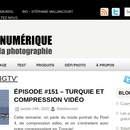
 SAURIOL
BIO – STÉPHANE VAILLANCOURT
CTEZ-NOUS
AGE
TEST
PRODUITS
DÉFI PHOTO
À PROPOS
 IGTV’
ÉPISODE #151 – TURQUIE ET
BLO
COMPRESSION VIDÉO
CJarr
janvier 24th, 2020
SVaillancourt
Les p
Cette semaine, on parle du mode portrait du Pixel
gratu
4, de compression vidéo, et on s’entretient avec
Stéph
notre correspondant en Turquie!