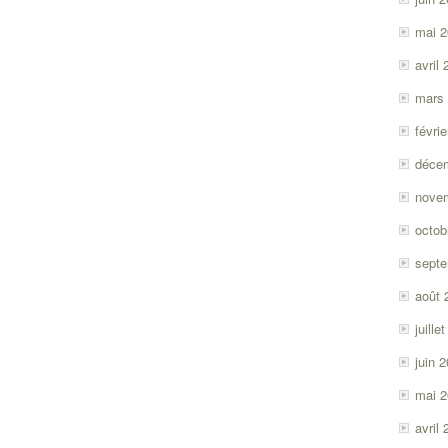
mai 
avril
mars
févri
déce
nove
octob
sept
août 
juille
juin 
mai 
avril