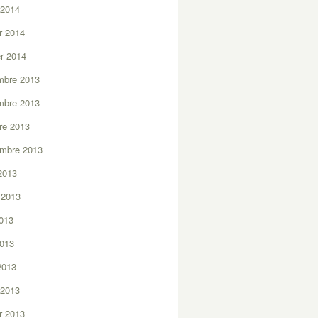
 2014
er 2014
er 2014
mbre 2013
mbre 2013
re 2013
embre 2013
2013
t 2013
2013
2013
 2013
 2013
er 2013