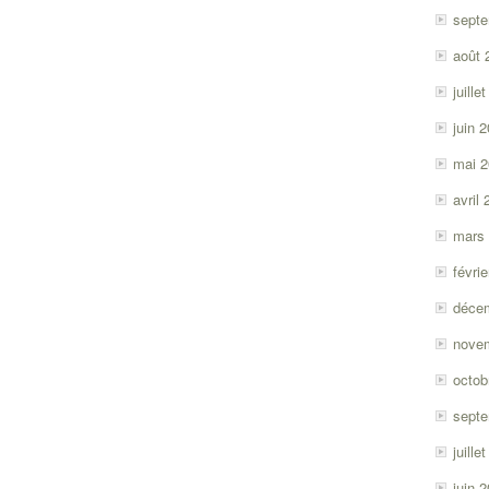
sept
août 
juille
juin 
mai 
avril
mars
févri
déce
nove
octob
sept
juille
juin 