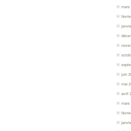
mars
févri
janvi
déce
nove
octob
sept
juin 
mai 
avril
mars
févri
janvi