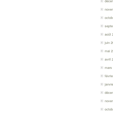
déce
nove
octob
sept
août 
juin 
mai 
avril
mars
févri
janvi
déce
nove
octob