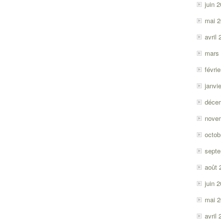
juin 
mai 
avril
mars
févri
janvi
déce
nove
octob
sept
août 
juin 
mai 
avril