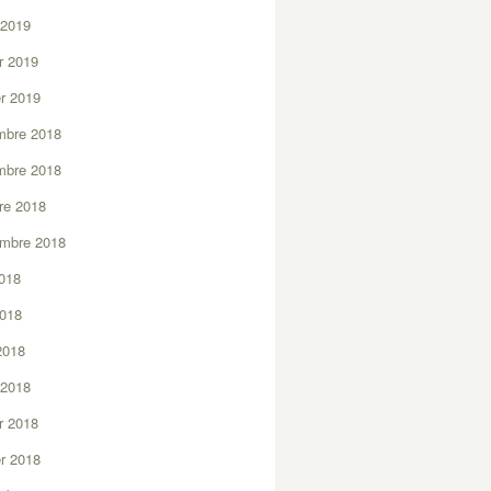
 2019
er 2019
er 2019
mbre 2018
mbre 2018
re 2018
embre 2018
2018
2018
 2018
 2018
er 2018
er 2018