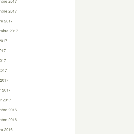
mbre 2017
mbre 2017
re 2017
embre 2017
2017
2017
2017
 2017
 2017
er 2017
er 2017
mbre 2016
mbre 2016
re 2016