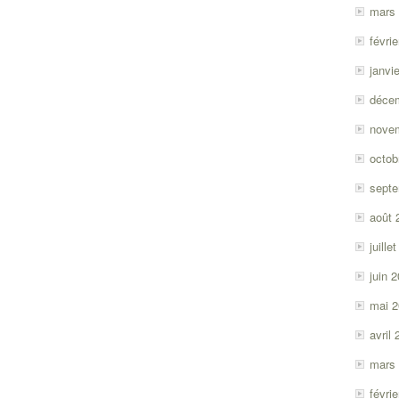
mars
févri
janvi
déce
nove
octob
sept
août 
juille
juin 
mai 
avril
mars
févri