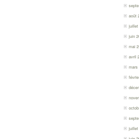
sept
août 
juille
juin 
mai 
avril
mars
févri
déce
nove
octob
sept
juille
juin 