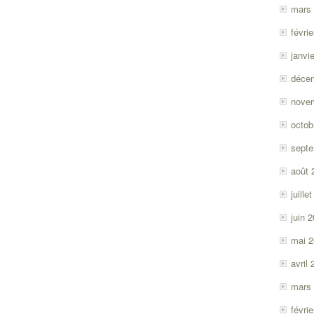
mars
févri
janvi
déce
nove
octob
sept
août 
juille
juin 
mai 
avril
mars
févri