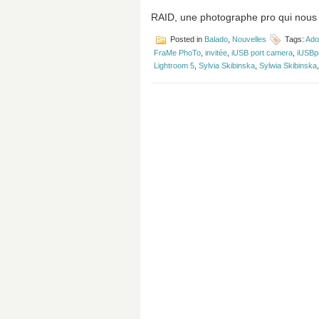
RAID, une photographe pro qui nous
Posted in
Balado
,
Nouvelles
Tags:
Ado
FraMe PhoTo
,
invitée
,
iUSB port camera
,
iUSBp
Lightroom 5
,
Sylvia Skibinska
,
Sylwia Skibinska