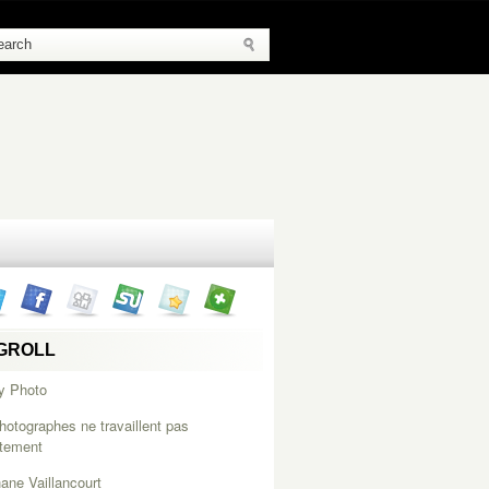
GROLL
y Photo
hotographes ne travaillent pas
itement
ane Vaillancourt