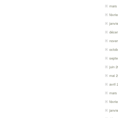
mars
févri
janvi
déce
nove
octob
sept
juin 
mai 
avril
mars
févri
janvi