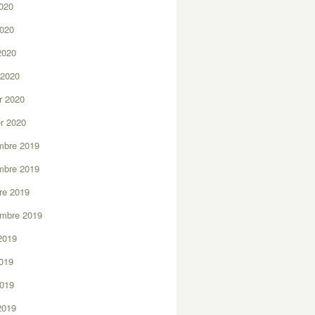
2020
2020
 2020
 2020
er 2020
er 2020
mbre 2019
mbre 2019
re 2019
embre 2019
2019
2019
2019
 2019