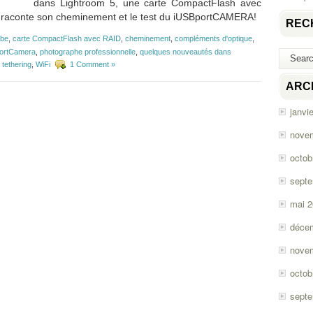
dans Lightroom 5, une carte CompactFlash avec
 raconte son cheminement et le test du iUSBportCAMERA!
REC
be
,
carte CompactFlash avec RAID
,
cheminement
,
compléments d'optique
,
ortCamera
,
photographe professionnelle
,
quelques nouveautés dans
,
tethering
,
WiFi
1 Comment »
ARC
janvi
nove
octob
sept
mai 
déce
nove
octob
sept