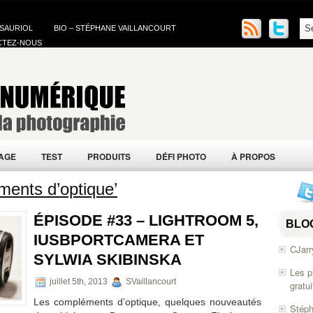
 SAURIOL
BIO – STÉPHANE VAILLANCOURT
CTEZ-NOUS
AGE
TEST
PRODUITS
DÉFI PHOTO
À PROPOS
ents d’optique’
ÉPISODE #33 – LIGHTROOM 5,
BLO
IUSBPORTCAMERA ET
CJarr
SYLWIA SKIBINSKA
Les p
juillet 5th, 2013
SVaillancourt
gratu
Les compléments d’optique, quelques nouveautés
Stéph