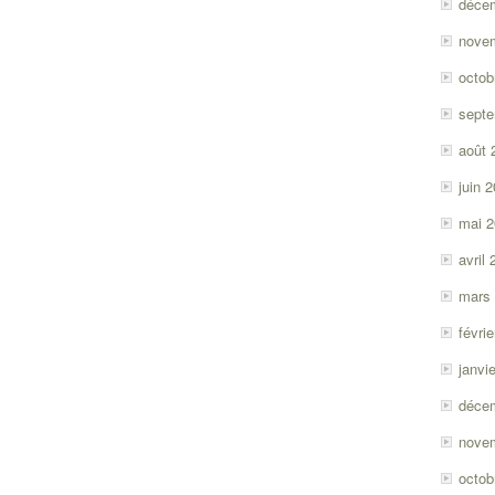
déce
nove
octob
sept
août 
juin 
mai 
avril
mars
févri
janvi
déce
nove
octob