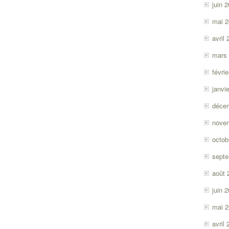
juin 
mai 
avril
mars
févri
janvi
déce
nove
octob
sept
août 
juin 
mai 
avril