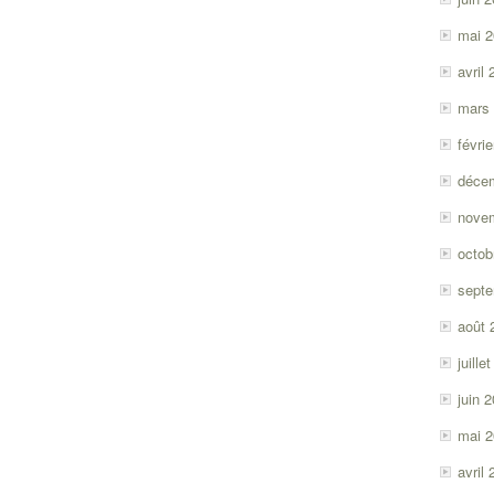
mai 
avril
mars
févri
déce
nove
octob
sept
août 
juille
juin 
mai 
avril