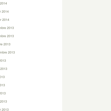
 2014
er 2014
er 2014
mbre 2013
mbre 2013
re 2013
embre 2013
2013
t 2013
2013
2013
 2013
 2013
er 2013