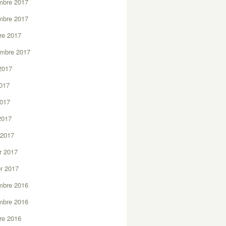
mbre 2017
mbre 2017
re 2017
embre 2017
2017
2017
2017
 2017
 2017
er 2017
er 2017
mbre 2016
mbre 2016
re 2016