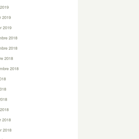
 2019
er 2019
er 2019
mbre 2018
mbre 2018
re 2018
embre 2018
2018
2018
 2018
 2018
er 2018
er 2018