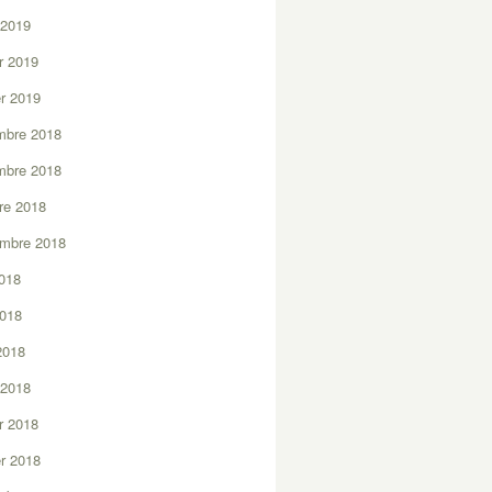
 2019
er 2019
er 2019
mbre 2018
mbre 2018
re 2018
embre 2018
2018
2018
 2018
 2018
er 2018
er 2018