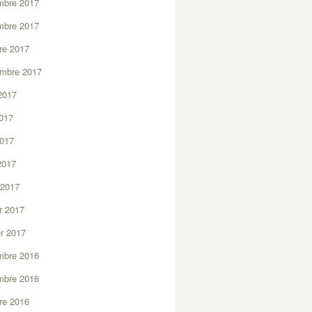
mbre 2017
mbre 2017
re 2017
embre 2017
2017
2017
2017
 2017
 2017
er 2017
er 2017
mbre 2016
mbre 2016
re 2016