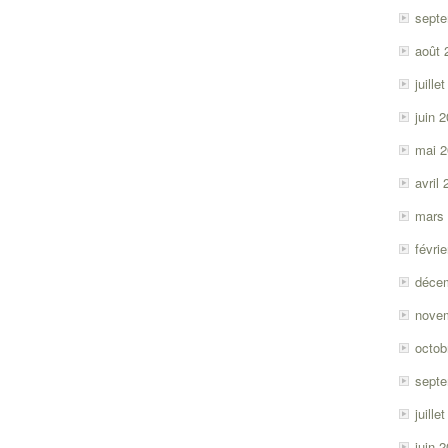
sept
août 
juille
juin 
mai 
avril
mars
févri
déce
nove
octob
sept
juille
juin 