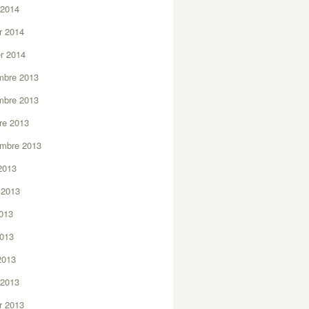
 2014
er 2014
er 2014
mbre 2013
mbre 2013
re 2013
embre 2013
2013
t 2013
2013
2013
 2013
 2013
er 2013