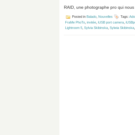
RAID, une photographe pro qui nous
Posted in
Balado
,
Nouvelles
Tags:
Ado
FraMe PhoTo
,
invitée
,
iUSB port camera
,
iUSBp
Lightroom 5
,
Sylvia Skibinska
,
Sylwia Skibinska