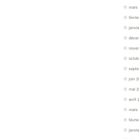
mars
févri
janvi
déce
nove
octob
sept
juin 
mai 
avril
mars
févri
janvi