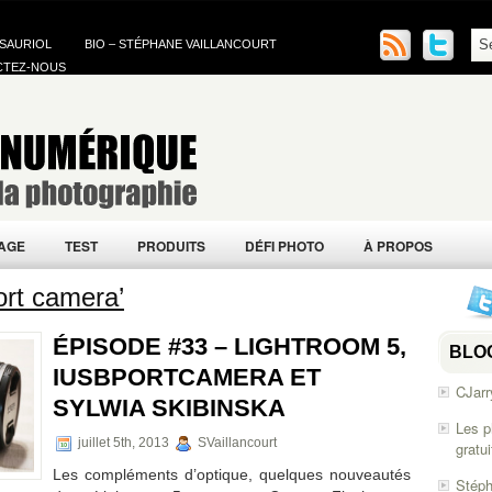
 SAURIOL
BIO – STÉPHANE VAILLANCOURT
CTEZ-NOUS
AGE
TEST
PRODUITS
DÉFI PHOTO
À PROPOS
ort camera’
ÉPISODE #33 – LIGHTROOM 5,
BLO
IUSBPORTCAMERA ET
CJarr
SYLWIA SKIBINSKA
Les p
juillet 5th, 2013
SVaillancourt
gratu
Les compléments d’optique, quelques nouveautés
Stéph