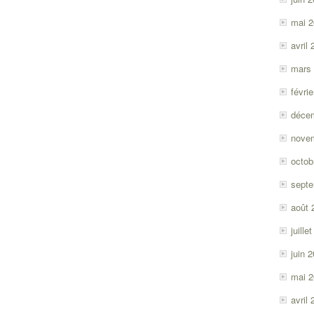
mai 
avril
mars
févri
déce
nove
octob
sept
août 
juille
juin 
mai 
avril