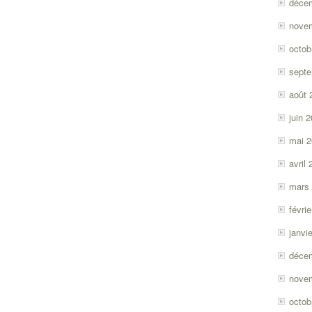
déce
nove
octob
sept
août 
juin 
mai 
avril
mars
févri
janvi
déce
nove
octob