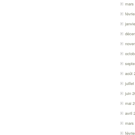
mars
févri
janvi
déce
nove
octob
sept
août 
juille
juin 
mai 
avril
mars
févri