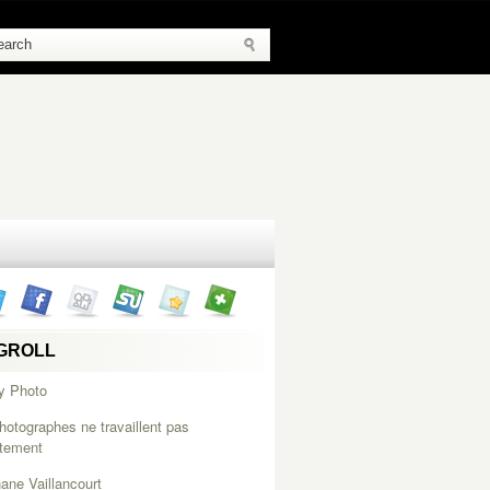
GROLL
y Photo
hotographes ne travaillent pas
itement
ane Vaillancourt