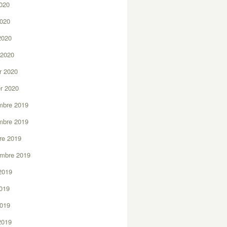
2020
2020
 2020
 2020
er 2020
er 2020
mbre 2019
mbre 2019
re 2019
embre 2019
2019
2019
2019
 2019