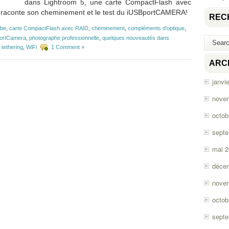
dans Lightroom 5, une carte CompactFlash avec
 raconte son cheminement et le test du iUSBportCAMERA!
REC
be
,
carte CompactFlash avec RAID
,
cheminement
,
compléments d'optique
,
ortCamera
,
photographe professionnelle
,
quelques nouveautés dans
,
tethering
,
WiFi
1 Comment »
ARC
janvi
nove
octob
sept
mai 
déce
nove
octob
sept