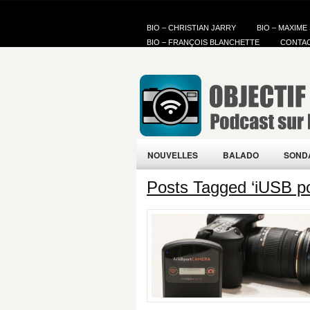
BIO – CHRISTIAN JARRY
BIO – MAXIME
BIO – FRANÇOIS BLANCHETTE
CONTA
NOUVELLES
BALADO
SOND
Posts Tagged ‘iUSB p