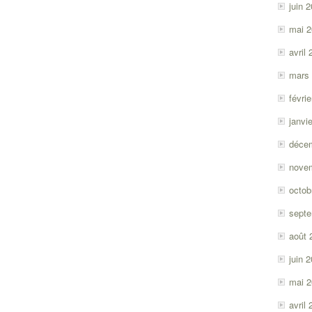
juin 
mai 
avril
mars
févri
janvi
déce
nove
octob
sept
août 
juin 
mai 
avril