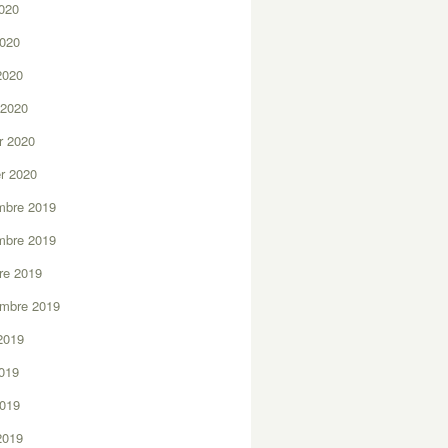
2020
2020
 2020
 2020
er 2020
er 2020
mbre 2019
mbre 2019
re 2019
embre 2019
2019
2019
2019
 2019