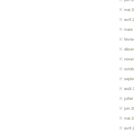
mai 
avril
mars
févri
déce
nove
octob
sept
août 
juille
juin 
mai 
avril