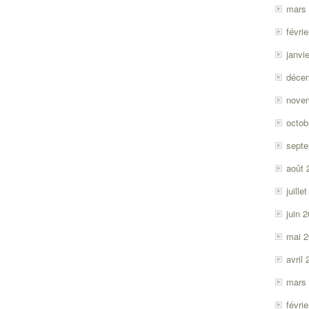
mars
févri
janvi
déce
nove
octob
sept
août 
juille
juin 
mai 
avril
mars
févri