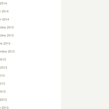
 2014
er 2014
er 2014
mbre 2013
mbre 2013
re 2013
embre 2013
2013
t 2013
2013
2013
 2013
 2013
er 2013