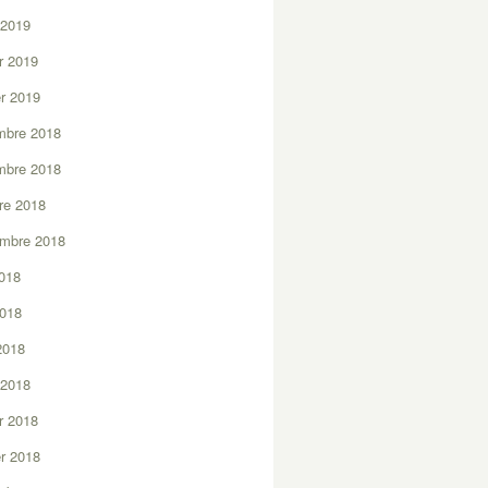
 2019
er 2019
er 2019
mbre 2018
mbre 2018
re 2018
embre 2018
2018
2018
 2018
 2018
er 2018
er 2018