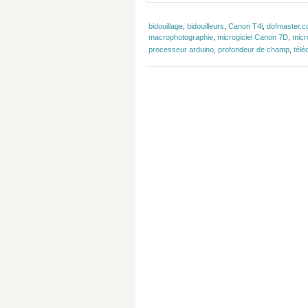
bidouillage
,
bidouilleurs
,
Canon T4i
,
dofmaster.
macrophotographie
,
microgiciel Canon 7D
,
micr
processeur arduino
,
profondeur de champ
,
télé