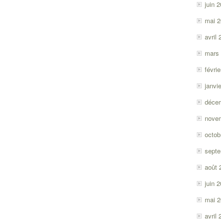
juin 
mai 
avril
mars
févri
janvi
déce
nove
octob
sept
août 
juin 
mai 
avril