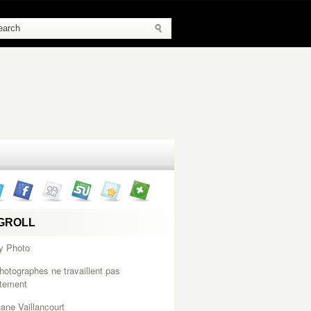
GROLL
y Photo
hotographes ne travaillent pas
itement
ane Vaillancourt