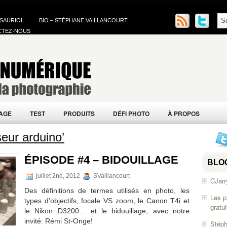
 SAURIOL
BIO – STÉPHANE VAILLANCOURT
CTEZ-NOUS
AGE
TEST
PRODUITS
DÉFI PHOTO
À PROPOS
eur arduino’
ÉPISODE #4 – BIDOUILLAGE
BLO
juillet 2nd, 2012
SVaillancourt
CJarr
Des définitions de termes utilisés en photo, les
Les p
types d’objectifs, focale VS zoom, le Canon T4i et
gratu
le Nikon D3200… et le bidouillage, avec notre
invité: Rémi St-Onge!
Stéph