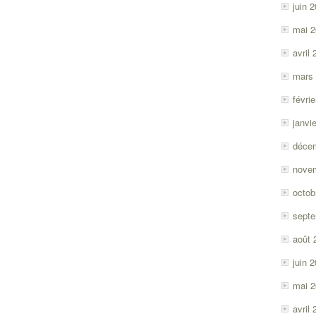
juin 
mai 
avril
mars
févri
janvi
déce
nove
octob
sept
août 
juin 
mai 
avril