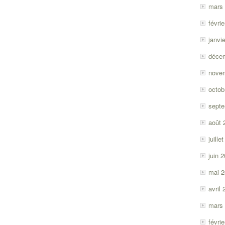
mars
févri
janvi
déce
nove
octob
sept
août 
juille
juin 
mai 
avril
mars
févri