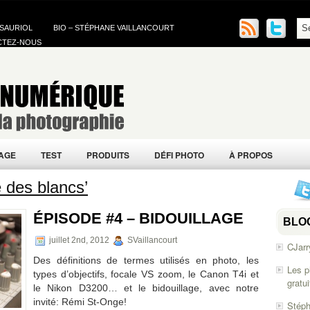
 SAURIOL
BIO – STÉPHANE VAILLANCOURT
CTEZ-NOUS
AGE
TEST
PRODUITS
DÉFI PHOTO
À PROPOS
 des blancs’
ÉPISODE #4 – BIDOUILLAGE
BLO
juillet 2nd, 2012
SVaillancourt
CJarr
Des définitions de termes utilisés en photo, les
Les p
types d’objectifs, focale VS zoom, le Canon T4i et
gratu
le Nikon D3200… et le bidouillage, avec notre
invité: Rémi St-Onge!
Stéph