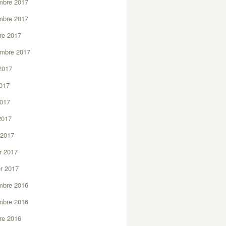
mbre 2017
mbre 2017
re 2017
embre 2017
2017
2017
2017
 2017
 2017
er 2017
er 2017
mbre 2016
mbre 2016
re 2016