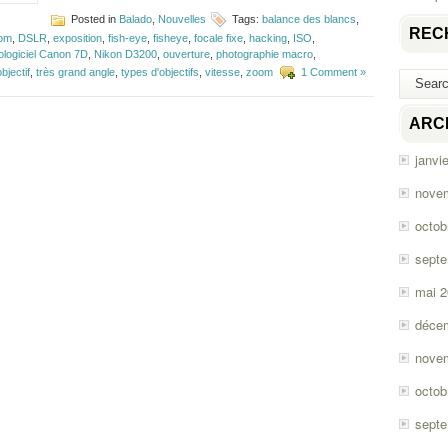
Posted in
Balado
,
Nouvelles
Tags:
balance des blancs
,
REC
com
,
DSLR
,
exposition
,
fish-eye
,
fisheye
,
focale fixe
,
hacking
,
ISO
,
ologiciel Canon 7D
,
Nikon D3200
,
ouverture
,
photographie macro
,
objectif
,
très grand angle
,
types d'objectifs
,
vitesse
,
zoom
1 Comment »
ARC
janvi
nove
octob
sept
mai 
déce
nove
octob
sept