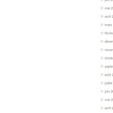
mai 
avril
mars
févri
déce
nove
octob
sept
août 
juille
juin 
mai 
avril