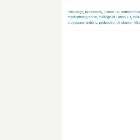
bidouillage
,
bidouilleurs
,
Canon T4i
,
dofmaster.
macrophotographie
,
microgiciel Canon 7D
,
micr
processeur arduino
,
profondeur de champ
,
télé