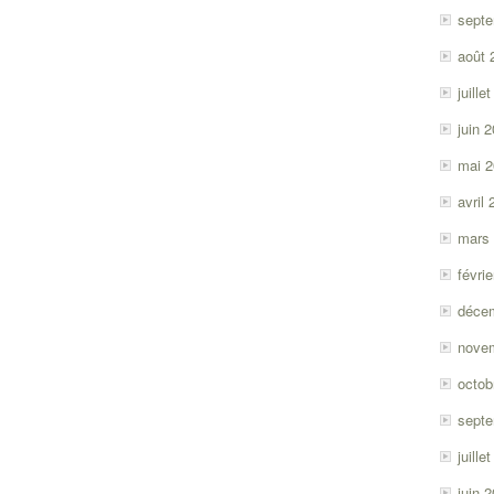
sept
août 
juille
juin 
mai 
avril
mars
févri
déce
nove
octob
sept
juille
juin 