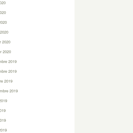
2020
2020
 2020
 2020
er 2020
er 2020
mbre 2019
mbre 2019
re 2019
embre 2019
2019
2019
2019
 2019