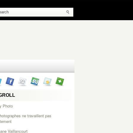
GROLL
y Photo
hotographes ne travaillent pas
itement
ane Vaillancourt