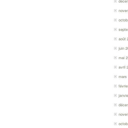
déce
nove
octob
sept
août 
juin 
mai 
avril
mars
févri
janvi
déce
nove
octob