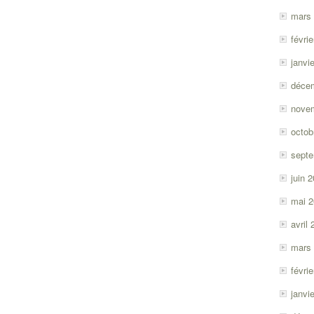
mars
févri
janvi
déce
nove
octob
sept
juin 
mai 
avril
mars
févri
janvi