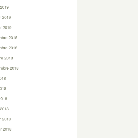
 2019
er 2019
er 2019
mbre 2018
mbre 2018
re 2018
embre 2018
2018
2018
 2018
 2018
er 2018
er 2018