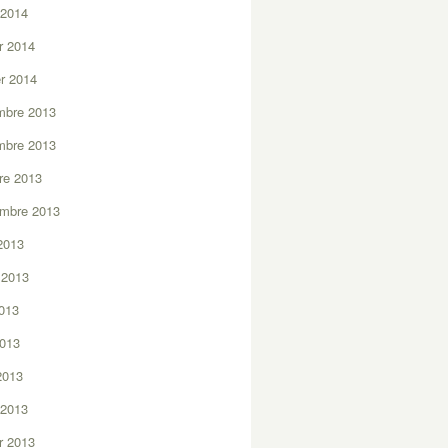
 2014
er 2014
er 2014
mbre 2013
mbre 2013
re 2013
embre 2013
2013
t 2013
2013
2013
 2013
 2013
er 2013