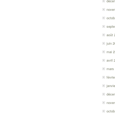
déce
nove
octob
sept
août 
juin 
mai 
avril
mars
févri
janvi
déce
nove
octob