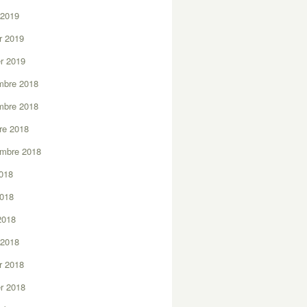
 2019
er 2019
er 2019
mbre 2018
mbre 2018
re 2018
embre 2018
2018
2018
 2018
 2018
er 2018
er 2018