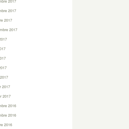
mbre 2017
mbre 2017
re 2017
embre 2017
2017
2017
2017
 2017
 2017
er 2017
er 2017
mbre 2016
mbre 2016
re 2016