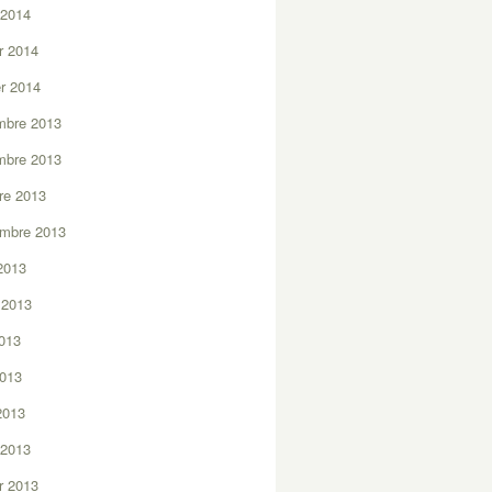
 2014
er 2014
er 2014
mbre 2013
mbre 2013
re 2013
embre 2013
2013
t 2013
2013
2013
 2013
 2013
er 2013