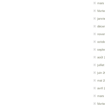
mars
févri
janvi
déce
nove
octob
sept
août 
juille
juin 
mai 
avril
mars
févri