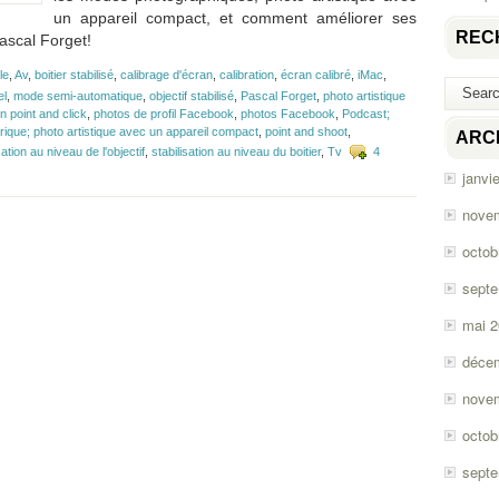
un appareil compact, et comment améliorer ses
REC
ascal Forget!
le
,
Av
,
boitier stabilisé
,
calibrage d'écran
,
calibration
,
écran calibré
,
iMac
,
el
,
mode semi-automatique
,
objectif stabilisé
,
Pascal Forget
,
photo artistique
n point and click
,
photos de profil Facebook
,
photos Facebook
,
Podcast;
ique; photo artistique avec un appareil compact
,
point and shoot
,
ARC
sation au niveau de l'objectif
,
stabilisation au niveau du boitier
,
Tv
4
janvi
nove
octob
sept
mai 
déce
nove
octob
sept