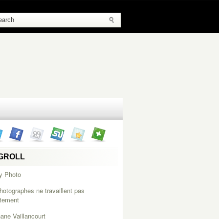
GROLL
y Photo
hotographes ne travaillent pas
itement
ane Vaillancourt