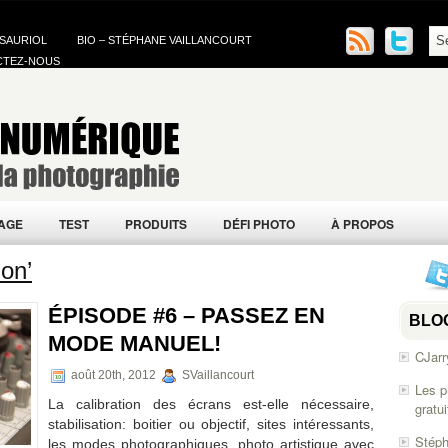
 SAURIOL
BIO – STÉPHANE VAILLANCOURT
CTEZ-NOUS
AGE
TEST
PRODUITS
DÉFI PHOTO
À PROPOS
ion’
ÉPISODE #6 – PASSEZ EN
BLO
MODE MANUEL!
CJarr
août 20th, 2012
SVaillancourt
Les p
La calibration des écrans est-elle nécessaire,
gratu
stabilisation: boitier ou objectif, sites intéressants,
Stéph
les modes photographiques, photo artistique avec