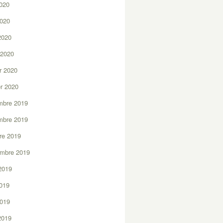
2020
2020
 2020
 2020
er 2020
er 2020
mbre 2019
mbre 2019
re 2019
embre 2019
2019
2019
2019
 2019