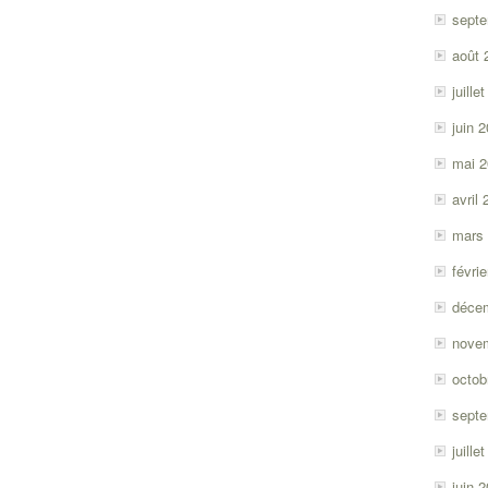
sept
août 
juille
juin 
mai 
avril
mars
févri
déce
nove
octob
sept
juille
juin 