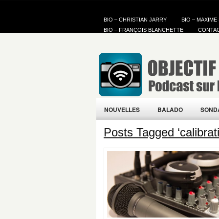
BIO – CHRISTIAN JARRY
BIO – MAXIME
BIO – FRANÇOIS BLANCHETTE
CONTA
NOUVELLES
BALADO
SOND
Posts Tagged ‘calibrat