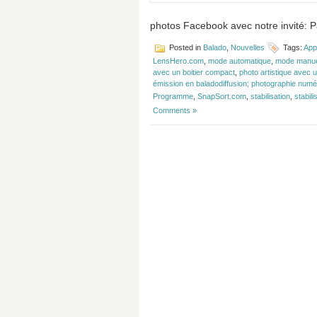
photos Facebook avec notre invité: P
Posted in
Balado
,
Nouvelles
Tags:
App
LensHero.com
,
mode automatique
,
mode manu
avec un boitier compact
,
photo artistique avec u
émission en baladodiffusion; photographie numér
Programme
,
SnapSort.com
,
stabilisation
,
stabili
Comments »