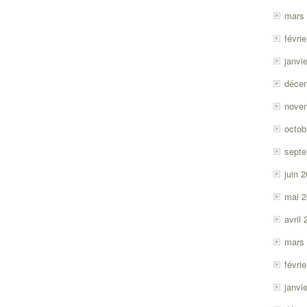
mars
févri
janvi
déce
nove
octob
sept
juin 
mai 
avril
mars
févri
janvi