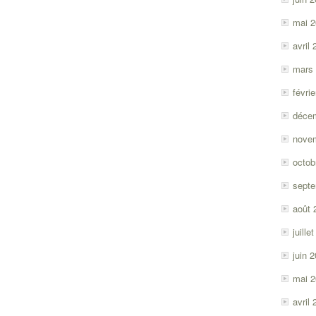
mai 
avril
mars
févri
déce
nove
octob
sept
août 
juille
juin 
mai 
avril