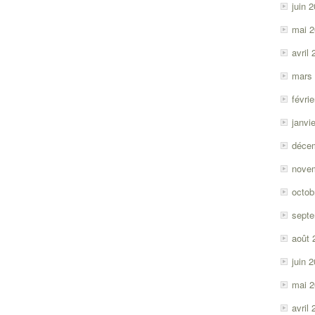
juin 
mai 
avril
mars
févri
janvi
déce
nove
octob
sept
août 
juin 
mai 
avril