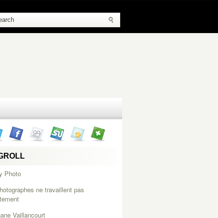
GROLL
y Photo
hotographes ne travaillent pas
itement
ane Vaillancourt