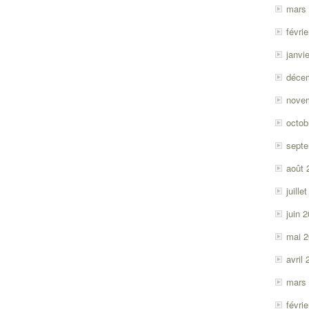
mars
févri
janvi
déce
nove
octob
sept
août 
juille
juin 
mai 
avril
mars
févri