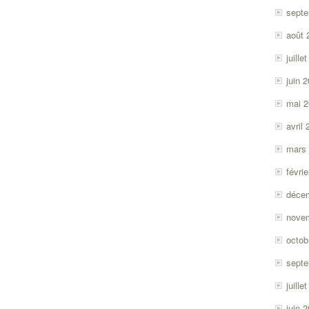
sept
août 
juille
juin 
mai 
avril
mars
févri
déce
nove
octob
sept
juille
juin 