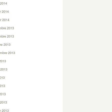
 2014
er 2014
er 2014
mbre 2013
mbre 2013
re 2013
embre 2013
2013
t 2013
2013
2013
 2013
 2013
er 2013