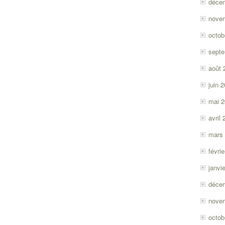
déce
nove
octob
sept
août 
juin 
mai 
avril
mars
févri
janvi
déce
nove
octob