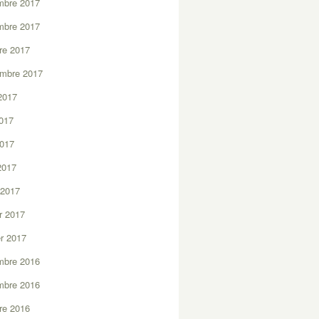
mbre 2017
mbre 2017
re 2017
embre 2017
2017
2017
2017
 2017
 2017
er 2017
er 2017
mbre 2016
mbre 2016
re 2016