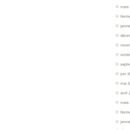
mars
févri
janvi
déce
nove
octob
sept
juin 
mai 
avril
mars
févri
janvi