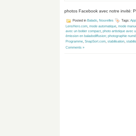
photos Facebook avec notre invité: P
Posted in
Balado
,
Nouvelles
Tags:
App
LensHero.com
,
mode automatique
,
mode manu
avec un boitier compact
,
photo artistique avec u
émission en baladodiffusion; photographie numér
Programme
,
SnapSort.com
,
stabilisation
,
stabili
Comments »