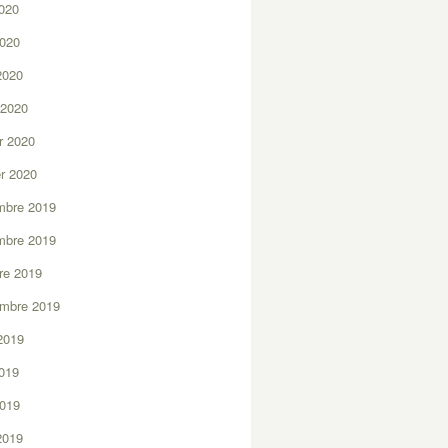
2020
2020
 2020
 2020
er 2020
er 2020
mbre 2019
mbre 2019
re 2019
embre 2019
2019
2019
2019
 2019