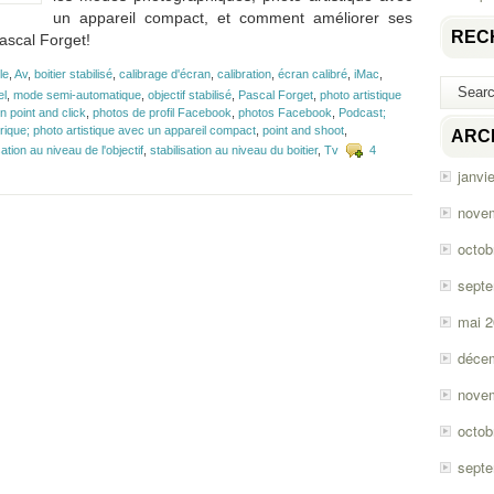
un appareil compact, et comment améliorer ses
REC
ascal Forget!
le
,
Av
,
boitier stabilisé
,
calibrage d'écran
,
calibration
,
écran calibré
,
iMac
,
el
,
mode semi-automatique
,
objectif stabilisé
,
Pascal Forget
,
photo artistique
n point and click
,
photos de profil Facebook
,
photos Facebook
,
Podcast;
ique; photo artistique avec un appareil compact
,
point and shoot
,
ARC
sation au niveau de l'objectif
,
stabilisation au niveau du boitier
,
Tv
4
janvi
nove
octob
sept
mai 
déce
nove
octob
sept