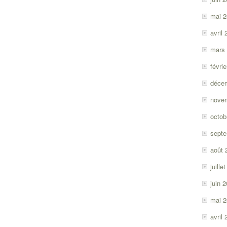
mai 
avril
mars
févri
déce
nove
octob
sept
août 
juille
juin 
mai 
avril