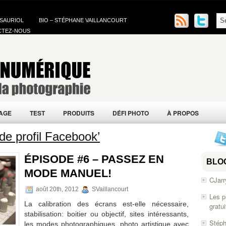
 SAURIOL
BIO – STÉPHANE VAILLANCOURT
CTEZ-NOUS
AGE
TEST
PRODUITS
DÉFI PHOTO
À PROPOS
de profil Facebook’
ÉPISODE #6 – PASSEZ EN
BLO
MODE MANUEL!
CJarr
août 20th, 2012
SVaillancourt
Les p
La calibration des écrans est-elle nécessaire,
gratu
stabilisation: boitier ou objectif, sites intéressants,
Stéph
les modes photographiques, photo artistique avec