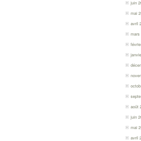
juin 
mai 
avril
mars
févri
janvi
déce
nove
octob
sept
août 
juin 
mai 
avril