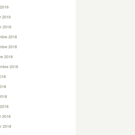
 2019
er 2019
er 2019
mbre 2018
mbre 2018
re 2018
embre 2018
2018
2018
 2018
 2018
er 2018
er 2018