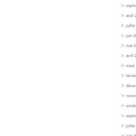
sept
août 
juille
juin 
mai 
avril
mars
févri
déce
nove
octob
sept
juille
juin 