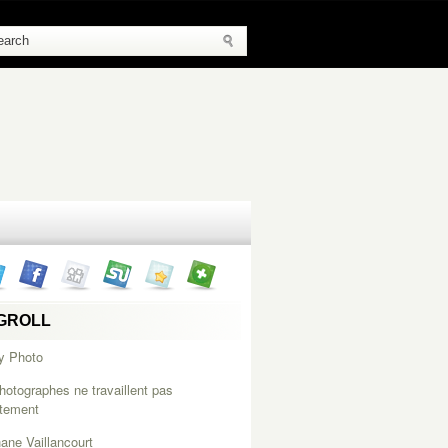
GROLL
y Photo
hotographes ne travaillent pas
itement
ane Vaillancourt