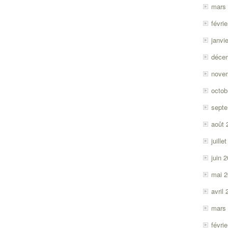
mars
févri
janvi
déce
nove
octob
sept
août 
juille
juin 
mai 
avril
mars
févri