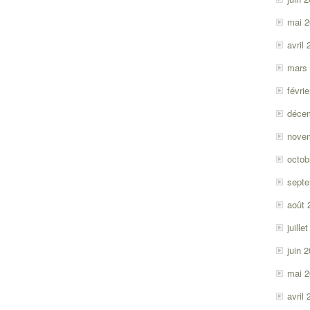
mai 
avril
mars
févri
déce
nove
octob
sept
août 
juille
juin 
mai 
avril