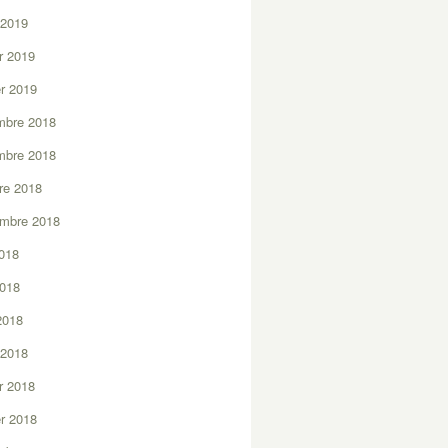
 2019
er 2019
er 2019
mbre 2018
mbre 2018
re 2018
embre 2018
2018
2018
 2018
 2018
er 2018
er 2018