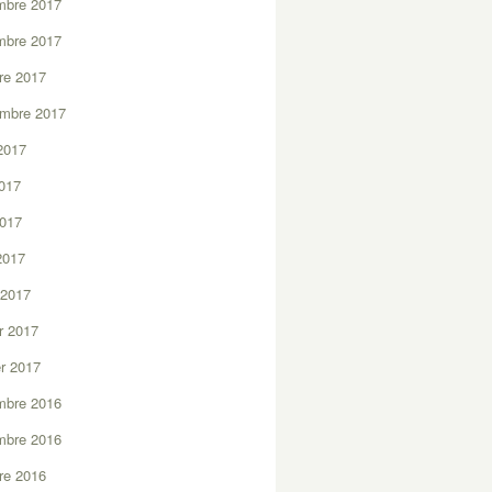
mbre 2017
mbre 2017
re 2017
embre 2017
2017
2017
2017
 2017
 2017
er 2017
er 2017
mbre 2016
mbre 2016
re 2016