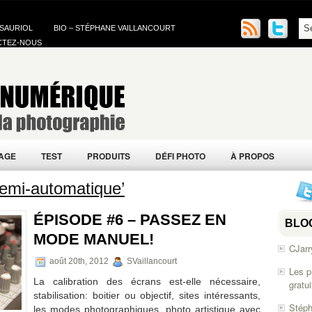
 SAURIOL
BIO – STÉPHANE VAILLANCOURT
CTEZ-NOUS
AGE
TEST
PRODUITS
DÉFI PHOTO
À PROPOS
emi-automatique’
ÉPISODE #6 – PASSEZ EN
BLO
MODE MANUEL!
CJarr
août 20th, 2012
SVaillancourt
Les p
La calibration des écrans est-elle nécessaire,
gratu
stabilisation: boitier ou objectif, sites intéressants,
Stéph
les modes photographiques, photo artistique avec