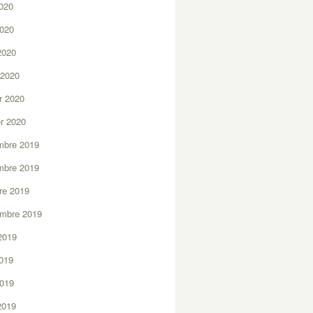
2020
2020
 2020
 2020
er 2020
er 2020
mbre 2019
mbre 2019
re 2019
embre 2019
2019
2019
2019
 2019