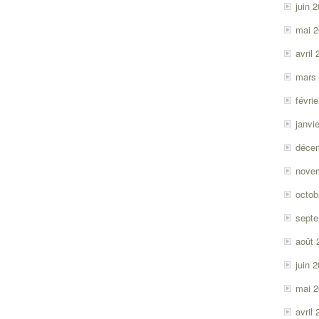
juin 
mai 
avril
mars
févri
janvi
déce
nove
octob
sept
août 
juin 
mai 
avril