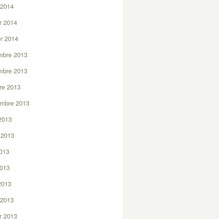
 2014
er 2014
er 2014
mbre 2013
mbre 2013
re 2013
embre 2013
2013
t 2013
2013
2013
 2013
 2013
er 2013