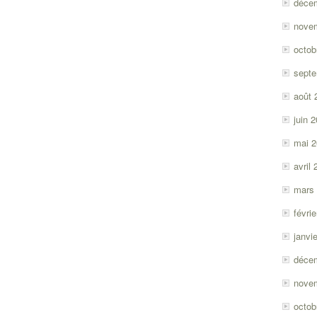
déce
nove
octob
sept
août 
juin 
mai 
avril
mars
févri
janvi
déce
nove
octob