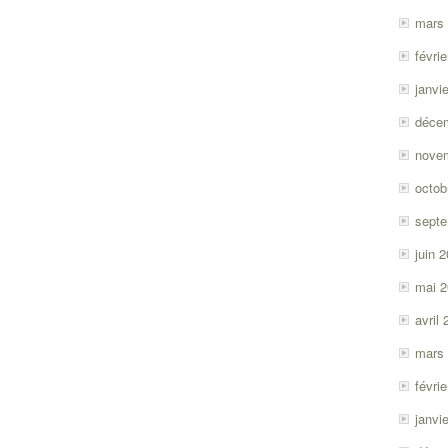
mars
févri
janvi
déce
nove
octob
sept
juin 
mai 
avril
mars
févri
janvi