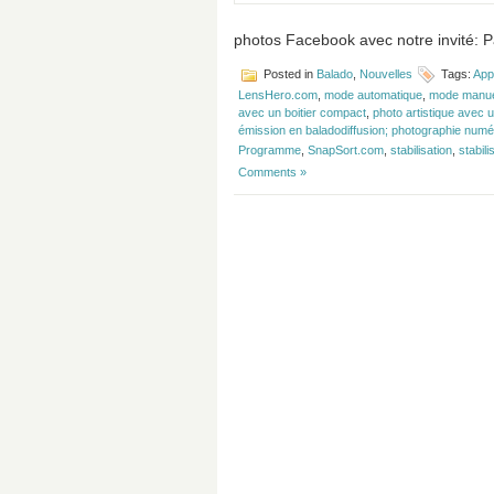
photos Facebook avec notre invité: P
Posted in
Balado
,
Nouvelles
Tags:
App
LensHero.com
,
mode automatique
,
mode manu
avec un boitier compact
,
photo artistique avec u
émission en baladodiffusion; photographie numér
Programme
,
SnapSort.com
,
stabilisation
,
stabili
Comments »