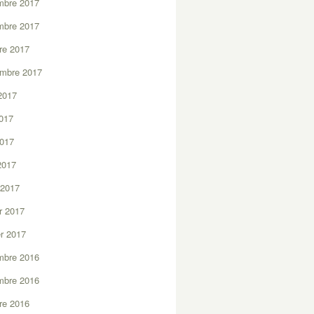
mbre 2017
mbre 2017
re 2017
embre 2017
2017
2017
2017
 2017
 2017
er 2017
er 2017
mbre 2016
mbre 2016
re 2016