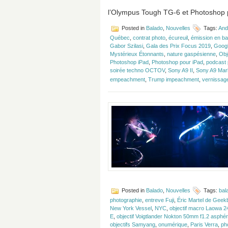
l’Olympus Tough TG-6 et Photoshop 
Posted in
Balado
,
Nouvelles
Tags:
And
Québec
,
contrat photo
,
écureuil
,
émission en ba
Gabor Szilasi
,
Gala des Prix Focus 2019
,
Googl
Mystérieux Étonnants
,
nature gaspésienne
,
Obj
Photoshop iPad
,
Photoshop pour iPad
,
podcast 
soirée techno OCTOV
,
Sony A9 II
,
Sony A9 Mark
empeachment
,
Trump impeachment
,
vernissage
Posted in
Balado
,
Nouvelles
Tags:
bal
photographie
,
entreve Fuji
,
Éric Martel de Geek
New York Vessel
,
NYC
,
objectif macro Laowa 
E
,
objectif Voigtlander Nokton 50mm f1.2 asphé
objectifs Samyang
,
onumérique
,
Paris Verra
,
ph