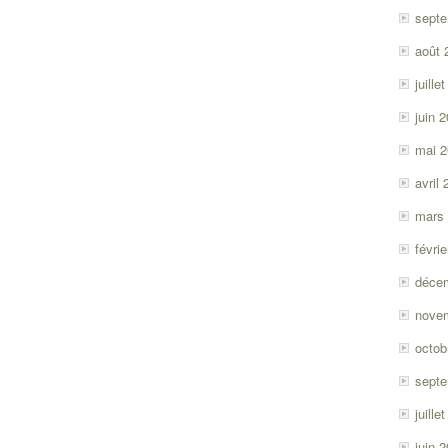
sept
août 
juille
juin 
mai 
avril
mars
févri
déce
nove
octob
sept
juille
juin 