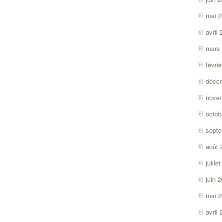
mai 
avril
mars
févri
déce
nove
octob
sept
août 
juille
juin 
mai 
avril