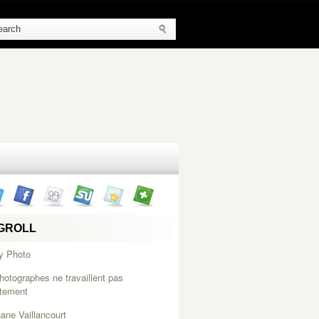
GROLL
y Photo
hotographes ne travaillent pas
itement
ane Vaillancourt