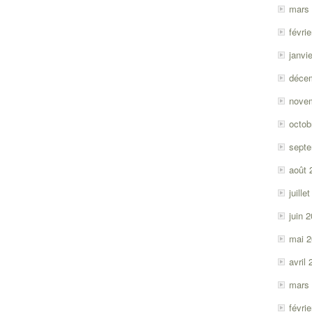
mars
févri
janvi
déce
nove
octob
sept
août 
juille
juin 
mai 
avril
mars
févri