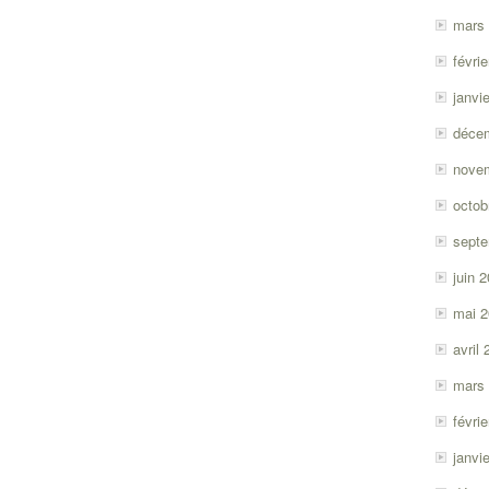
mars
févri
janvi
déce
nove
octob
sept
juin 
mai 
avril
mars
févri
janvi