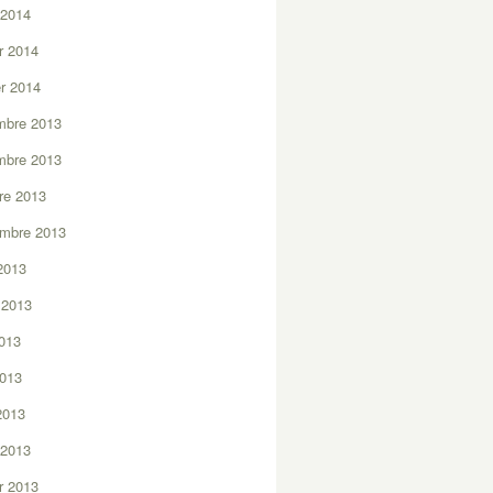
 2014
er 2014
er 2014
mbre 2013
mbre 2013
re 2013
embre 2013
2013
t 2013
2013
2013
 2013
 2013
er 2013