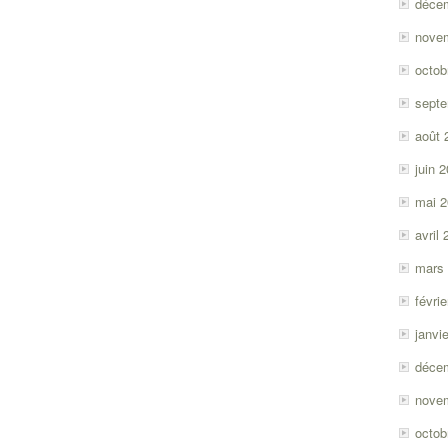
déce
nove
octob
sept
août 
juin 
mai 
avril
mars
févri
janvi
déce
nove
octob