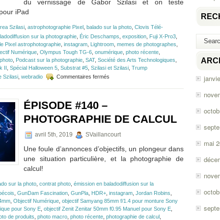
du vernissage de Gabor Szilasi et on teste
pour iPad
REC
rea Szilasi
,
astrophotographie Pixel
,
balado sur la photo
,
Clovis Télé-
ladodiffusion sur la photographie
,
Éric Deschamps
,
exposition
,
Fuji X-Pro3
,
e Pixel astrophotographie
,
instagram
,
Lightroom
,
memes de photographes
,
ectif Numérique
,
Olympus Tough TG-6
,
onumérique
,
photo récente
,
ARC
photo
,
Podcast sur la photographie
,
SAT
,
Société des Arts Technologiques
,
 II
,
Spécial Halloween 5
,
Substrat #5
,
Szilasi et Szilasi
,
Trump
sur
 Szilasi
,
webradio
Commentaires fermés
janvi
Épisode
#149
nove
–
ÉPISODE #140 –
Olympus
octob
Tough
PHOTOGRAPHIE DE CALCUL
TG-
sept
6
avril 5th, 2019
SVaillancourt
et
mai 
Photoshop
Une foule d’annonces d’objectifs, un plongeur dans
pour
une situation particulière, et la photographie de
déce
iPad
calcul!
nove
ado sur la photo
,
contrat photo
,
émission en baladodiffusion sur la
octob
bécois
,
GunDam Fascination
,
GunPla
,
HDR+
,
instagram
,
Jordan Robins
,
24mm
,
Objectif Numérique
,
objectif Samyang 85mm f/1.4 pour monture Sony
sept
rique pour Sony E
,
objectif Zenit Zenitar 50mm f0.95 Manuel pour Sony E
,
oto de produits
,
photo macro
,
photo récente
,
photographie de calcul
,