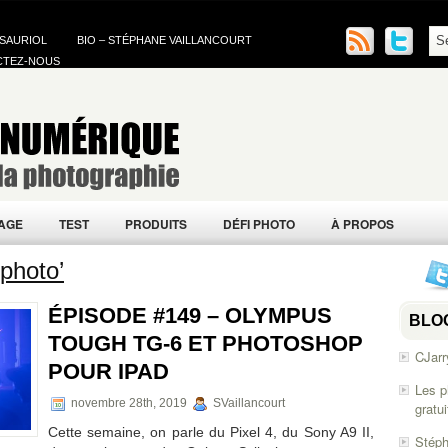
 SAURIOL
BIO – STÉPHANE VAILLANCOURT
CTEZ-NOUS
AGE
TEST
PRODUITS
DÉFI PHOTO
À PROPOS
photo’
ÉPISODE #149 – OLYMPUS
BLO
TOUGH TG-6 ET PHOTOSHOP
CJarr
POUR IPAD
Les p
novembre 28th, 2019
SVaillancourt
gratu
Cette semaine, on parle du Pixel 4, du Sony A9 II,
Stéph