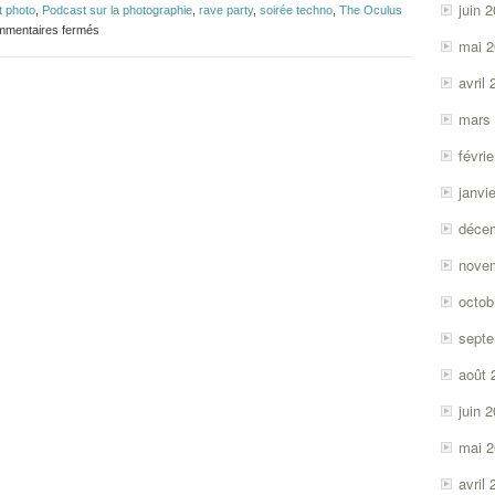
juin 
t photo
,
Podcast sur la photographie
,
rave party
,
soirée techno
,
The Oculus
sur
mentaires fermés
mai 
Épisode
#140
avril
–
Photographie
de
mars
calcul
févri
janvi
déce
nove
octob
sept
août 
juin 
mai 
avril