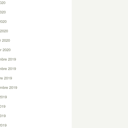
2020
2020
 2020
 2020
er 2020
er 2020
mbre 2019
mbre 2019
re 2019
embre 2019
2019
2019
2019
 2019