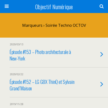
Objectif Numérique
Marqueurs › Soirée Techno OCTOV
2020/03/13
Épisode #153 – Photo architecturale à
New-York
2020/02/22
Épisode #152 – LG G8X ThinQ et Sylvain
Grand’Maison
2019/11/28