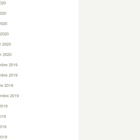
2020
2020
 2020
 2020
er 2020
er 2020
mbre 2019
mbre 2019
re 2019
embre 2019
2019
2019
2019
 2019