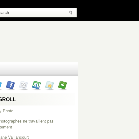
GROLL
y Photo
hotographes ne travaillent pas
itement
ane Vaillancourt