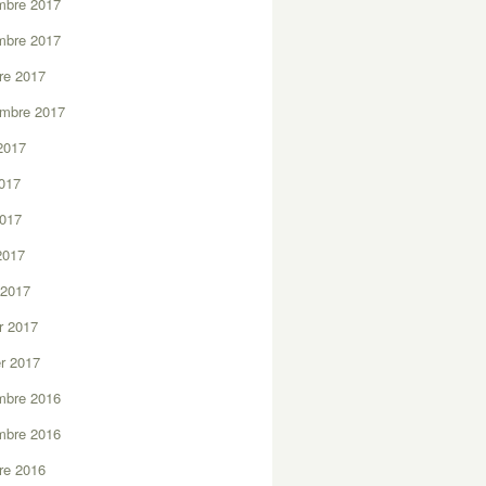
mbre 2017
mbre 2017
re 2017
embre 2017
2017
2017
2017
 2017
 2017
er 2017
er 2017
mbre 2016
mbre 2016
re 2016