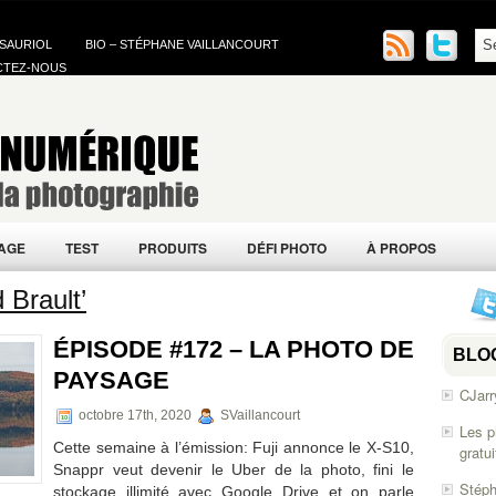
 SAURIOL
BIO – STÉPHANE VAILLANCOURT
CTEZ-NOUS
AGE
TEST
PRODUITS
DÉFI PHOTO
À PROPOS
 Brault’
ÉPISODE #172 – LA PHOTO DE
BLO
PAYSAGE
CJarr
octobre 17th, 2020
SVaillancourt
Les p
Cette semaine à l’émission: Fuji annonce le X-S10,
gratu
Snappr veut devenir le Uber de la photo, fini le
Stéph
stockage illimité avec Google Drive et on parle