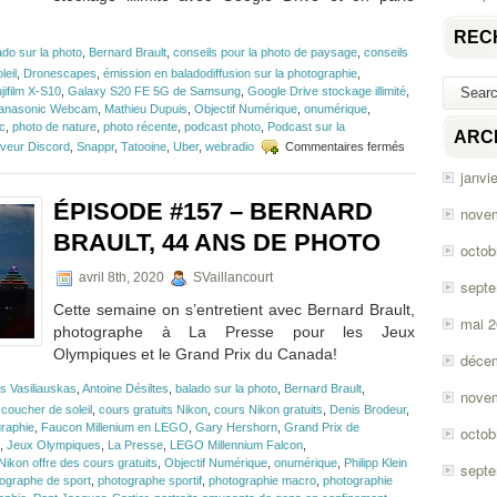
REC
ado sur la photo
,
Bernard Brault
,
conseils pour la photo de paysage
,
conseils
leil
,
Dronescapes
,
émission en baladodiffusion sur la photographie
,
jifilm X-S10
,
Galaxy S20 FE 5G de Samsung
,
Google Drive stockage illimité
,
 Panasonic Webcam
,
Mathieu Dupuis
,
Objectif Numérique
,
onumérique
,
ac
,
photo de nature
,
photo récente
,
podcast photo
,
Podcast sur la
ARC
sur
veur Discord
,
Snappr
,
Tatooine
,
Uber
,
webradio
Commentaires fermés
Épisode
janvi
#172
–
ÉPISODE #157 – BERNARD
nove
La
photo
BRAULT, 44 ANS DE PHOTO
octob
de
paysage
avril 8th, 2020
SVaillancourt
sept
Cette semaine on s’entretient avec Bernard Brault,
mai 
photographe à La Presse pour les Jeux
Olympiques et le Grand Prix du Canada!
déce
s Vasiliauskas
,
Antoine Désiltes
,
balado sur la photo
,
Bernard Brault
,
nove
,
coucher de soleil
,
cours gratuits Nikon
,
cours Nikon gratuits
,
Denis Brodeur
,
graphie
,
Faucon Millenium en LEGO
,
Gary Hershorn
,
Grand Prix de
octob
,
Jeux Olympiques
,
La Presse
,
LEGO Millennium Falcon
,
Nikon offre des cours gratuits
,
Objectif Numérique
,
onumérique
,
Philipp Klein
sept
ographe de sport
,
photographe sportif
,
photographie macro
,
photographie