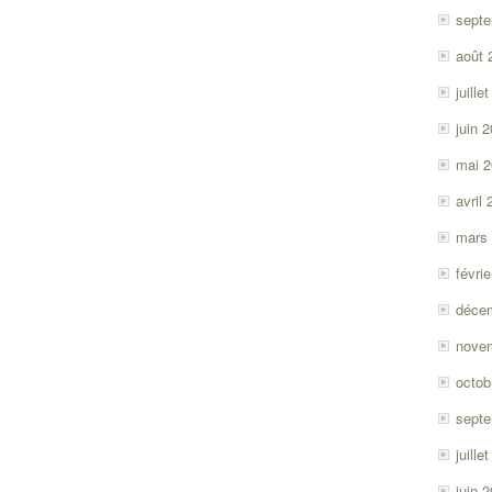
sept
août 
juille
juin 
mai 
avril
mars
févri
déce
nove
octob
sept
juille
juin 