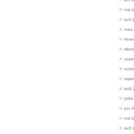
mai 
avril
mars
févri
déce
nove
octob
sept
août 
juille
juin 
mai 
avril