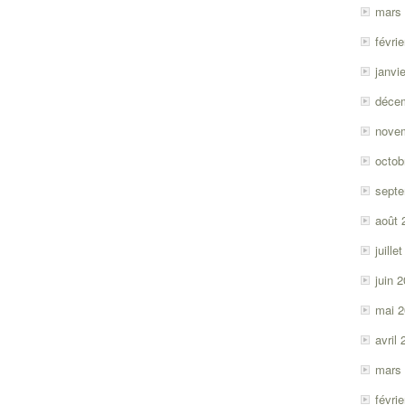
mars
févri
janvi
déce
nove
octob
sept
août 
juille
juin 
mai 
avril
mars
févri