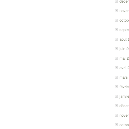
déce
nove
octob
sept
août 
juin 
mai 
avril
mars
févri
janvi
déce
nove
octob