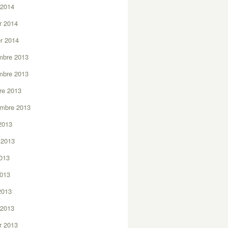
 2014
er 2014
er 2014
mbre 2013
mbre 2013
re 2013
embre 2013
2013
t 2013
2013
2013
 2013
 2013
er 2013