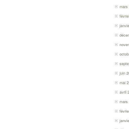
mars
févri
janvi
déce
nove
octob
sept
juin 
mai 
avril
mars
févri
janvi