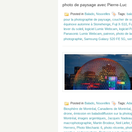
photo de paysage avec Pierre-Luc
Posted in
Balado
,
Nouvelles
Tags:
bal
pour la photographie de paysage
,
coucher de so
équinoxe automne à Stonehenge
,
Fuji X-S10
,
Fu
lever du soleil
,
logiciel Lumix Webcam
,
logiciel
Panasonic Lumix Webcam
,
patreon
,
photo de l
photographie
,
Samsung Galaxy S20 FE 5G
,
ser
Posted in
Balado
,
Nouvelles
Tags:
Ada
Biosphère de Montréal
,
Canadiens de Montréal
drone
,
émission en baladodiffusion sur la photo
Montréal
,
images argentiques
,
Jacques Nadeau
macrophotographie
,
Martin Brodeur
,
Neil Liefer
,
Herrero
,
Photo Mechanic 6
,
photo récente
,
phot