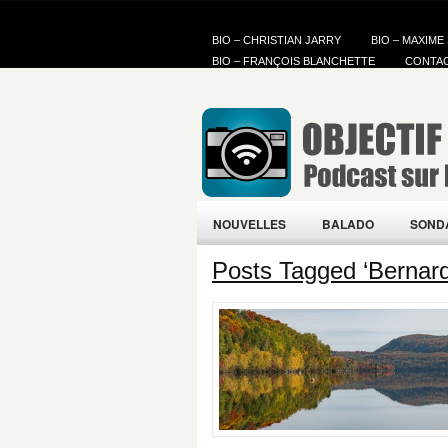
BIO – CHRISTIAN JARRY
BIO – MAXIME
BIO – FRANÇOIS BLANCHETTE
CONTA
NOUVELLES
BALADO
SOND
Posts Tagged ‘Bernard