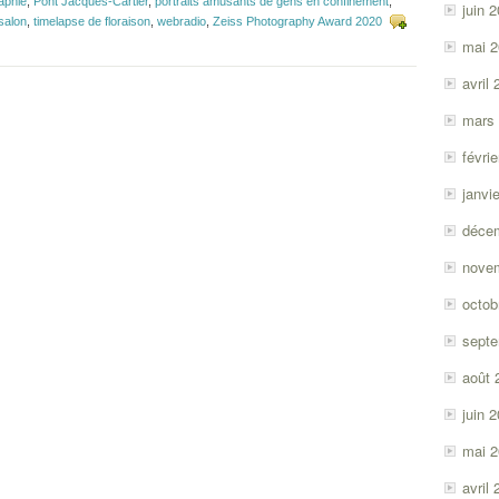
aphie
,
Pont Jacques-Cartier
,
portraits amusants de gens en confinement
,
juin 
salon
,
timelapse de floraison
,
webradio
,
Zeiss Photography Award 2020
mai 
avril
mars
févri
janvi
déce
nove
octob
sept
août 
juin 
mai 
avril